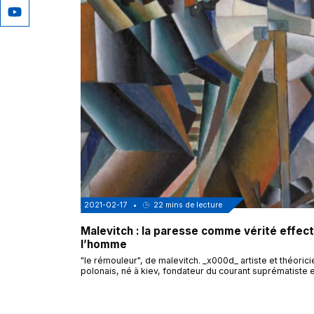
2021-02-17
•
22
mins de lecture
Malevitch : la paresse comme vérité effect
l’homme
"le rémouleur", de malevitch. _x000d_ artiste et théorici
polonais, né à kiev, fondateur du courant suprématiste e
moderne, élu député du soviet à la révolution bolchévi
1917 avant d'être emprisonné et torturé en 1929, kasimi
malevitch (1879/1935) est l'auteur d'un texte célèbre qui
réinterroge le rapport de l'homme à la paresse et réhabi