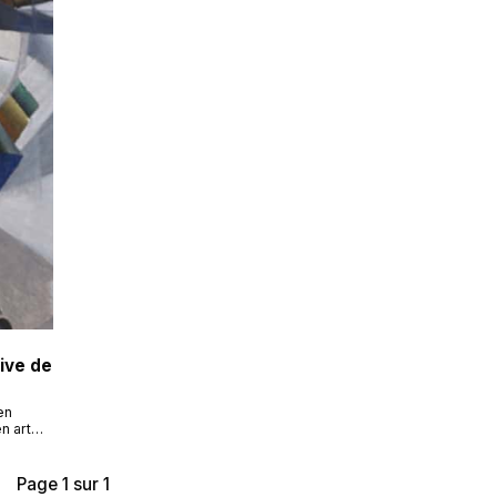
ive de
en
n art
que de
r
Page 1 sur 1
lite