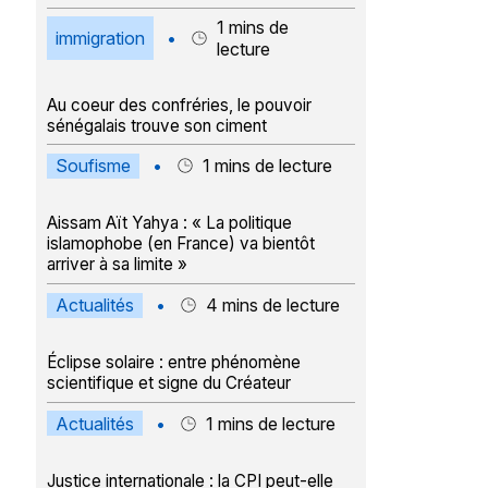
1
mins de
immigration
•
lecture
Au coeur des confréries, le pouvoir
sénégalais trouve son ciment
Soufisme
•
1
mins de lecture
Aissam Aït Yahya : « La politique
islamophobe (en France) va bientôt
arriver à sa limite »
Actualités
•
4
mins de lecture
Éclipse solaire : entre phénomène
scientifique et signe du Créateur
Actualités
•
1
mins de lecture
Justice internationale : la CPI peut-elle