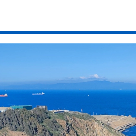
isme
te. un
aimable
os
re du
e de
anité
ctivité
la