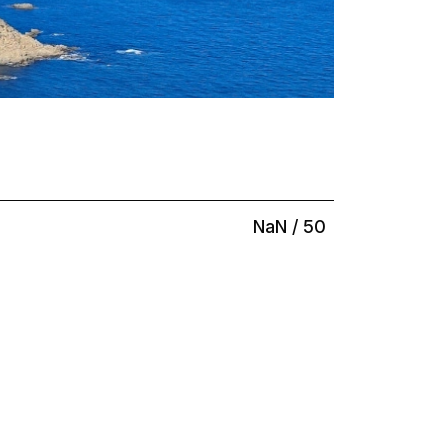
NaN
/
50
Réseaux
Contact
contact@mizane.info
Facebook