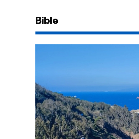
cette dernière dans un écrit précurseur du transhuman
mêlant et sécularisant souffle biblique et utopie socialis
texte dont mizane.info publie de larges extraits avec l'
Bible
autorisation de l'uqac. _x000d_ j’ai toujours ressenti une
impression étrange en entendant ou en lisant des prop
réprobateurs sur la paresse avérée de tel ou tel, memb
gouvernement ou simple parent. “la paresse est la mèr
tous les vices” – c’est ainsi qu’on a stigmatisé, que l’hum
entière, toutes nations confondues, a stigmatisé cette a
particulière de l’homme. cette accusation portée contre 
paresse m’a toujours semblé injus...