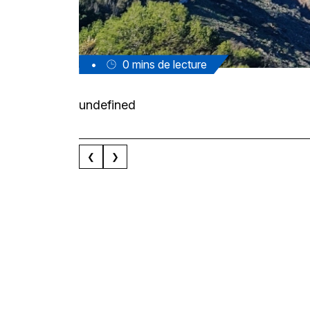
•
0
mins de lecture
undefined
❮
❯