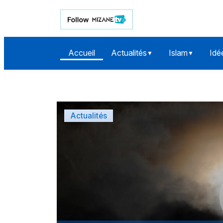
Accueil
Actualités
Islam
Idé
▼
▼
Mizane Info — Actualités, ana
Actualités