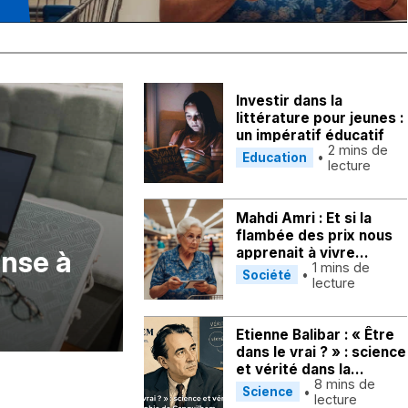
Investir dans la
littérature pour jeunes :
un impératif éducatif
2
mins de
•
Education
lecture
Mahdi Amri : Et si la
flambée des prix nous
apprenait à vivre
ense à
1
mins de
autrement ?
•
Société
lecture
Etienne Balibar : « Être
dans le vrai ? » : science
et vérité dans la
8
mins de
philosophie de
•
Science
lecture
Canguilhem