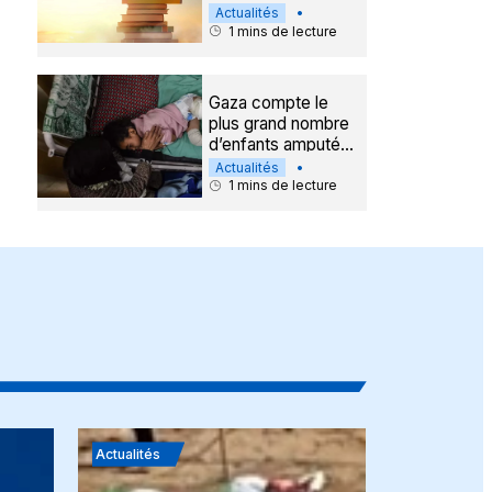
jeune romancière
Actualités
•
de 15 ans
1
mins de lecture
Gaza compte le
plus grand nombre
d’enfants amputés
au monde
Actualités
•
1
mins de lecture
Actualités
Actualités