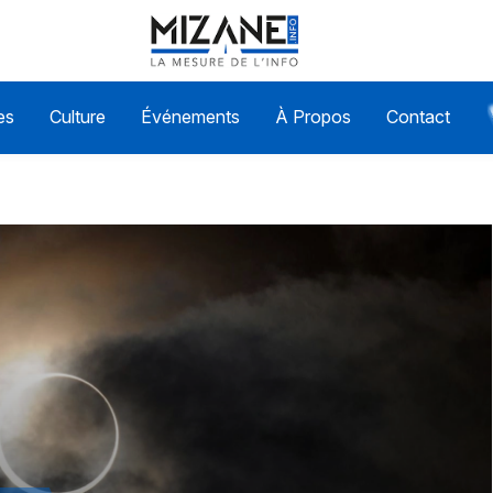
es
Culture
Événements
À Propos
Contact
lyses et idées