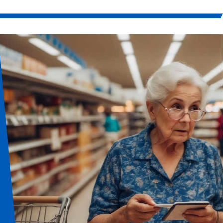
r ce phénomène exceptionnel en
mesures concrètes de la part de pl
curité, que préconise la religion
états européens pour appliquer les
ne lorsqu’apparaît ce signe qui
mandats d’arrêt visant des respons
e de « la grandeur du créateur et
israéliens.une campagne américain
tères du cosmos » ?une éclipse
s’intensifiele secrétaire d’état amér
partielle visible en francele centre
marco rubio l’avait annoncé le 13 jui
 d’études spatiales (cnes) annonce
une tribune publiée par le wall stree
l’un des spectacles astronomiques
: « nous dé...
 marquan...