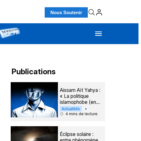
Nous Soutenir
Publications
Actualités
Aissam Aït Yahya :
« La politique
islamophobe (en
France) va bientôt
Actualités
•
arriver à sa limite »
4
mins de lecture
Éclipse solaire :
entre phénomène