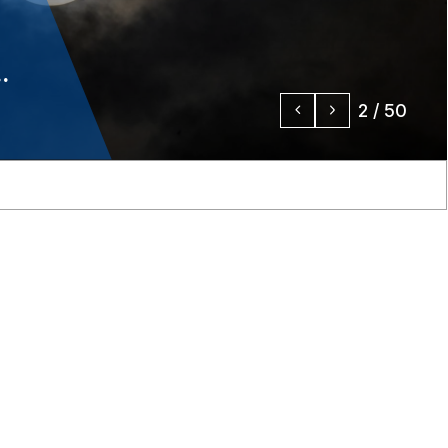
PI
qui
3
/
50