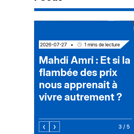
écrivez également que c’est surtout « le
observe
manque de foi religieuse et de foi civile »
toute sé
qui caractérise l’islamophobie d’etat. pour
musulma
illustrer cette idée, vous citez les paroles
témoign
de penseurs et philosophes français
des mys
(montesquieu, tocqueville…) évoquant
solaire 
l’importance de la spiritualité et de la
national
religion pour ...
ainsi « 
les plus
2026-07-27
•
1
mins de lecture
Mahdi Amri : Et si la
flambée des prix
nous apprenait à
vivre autrement ?
3
/
5
❮
❯