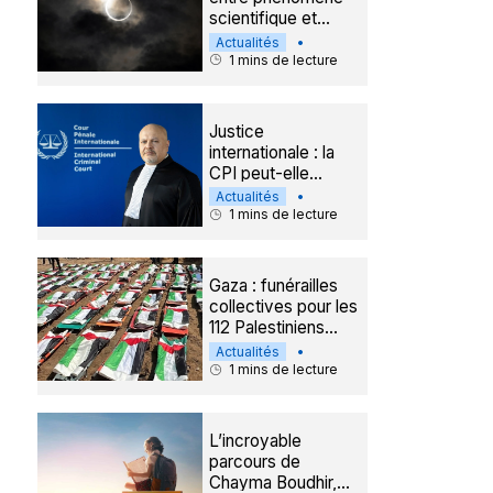
scientifique et
signe du Créateur
Actualités
•
1
mins de lecture
Justice
internationale : la
CPI peut-elle
survivre à la crise
Actualités
•
qui la frappe ?
1
mins de lecture
Gaza : funérailles
collectives pour les
112 Palestiniens
retrouvés sous les
Actualités
•
décombres
1
mins de lecture
L’incroyable
parcours de
Chayma Boudhir,