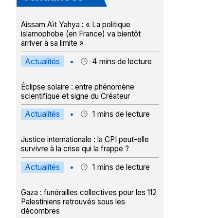
usieurs
situation de handicap.300 membres de
la bombe oubli
deux familles tués dans un bombardement
trilogie, chayma
ables
israéliensamedi, la défense civile
deuxième volet i
Aissam Aït Yahya : « La politique
e qui
palestinienne a annoncé que ses équipes
». dans son pre
icain
avaient retrouvé les corps de 112
éditions des tr
islamophobe (en France) va bientôt
llet dans
palestiniens sous les ruines des habitations
2024, l’histoire
arriver à sa limite »
t journal
des familles hassayna et abu sharia, dans le
fuller, une pa
quartier de sabra, au sud de la ville ...
âgée de 14 ans.
Actualités
•
4
mins de lecture
Éclipse solaire : entre phénomène
scientifique et signe du Créateur
Actualités
•
1
mins de lecture
Justice internationale : la CPI peut-elle
survivre à la crise qui la frappe ?
Actualités
•
1
mins de lecture
Gaza : funérailles collectives pour les 112
Palestiniens retrouvés sous les
décombres