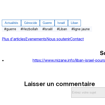
Actualités
Génocide
Guerre
Israël
Liban
#
guerre
#
Hezbollah
#
Israêl
#
Liban
#
ligne jaune
Plus d'articles
Evenements
Nous soutenir
Contact
S
https://www.mizane.info/liban-israel-po
Laisser un commentaire