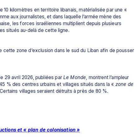
En avril, Israël avait instauré une zone profonde de 10 kilomètres en territoire libanais, matérialisée par une « 
omme aux journalistes, et dans laquelle l’armée mène des 
ise, les forces israéliennes multiplient depuis plusieurs 
s situés au-delà de cette ligne.
 cette zone d’exclusion dans le sud du Liban afin de pousser 
 29 avril 2026, publiées par 
Le Monde
, montrent l’ampleur 
n 45 % des centres urbains et villages situés dans la «
 zone de 
ertains villages seraient détruits à près de 80 %.
uctions et « plan de colonisation »