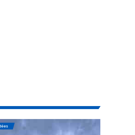
dées
Soufisme