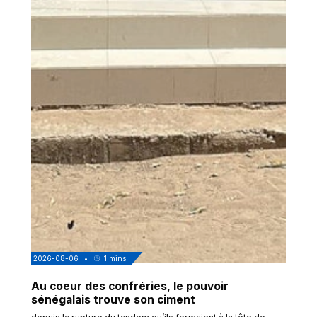
2026-08-06
•
1
mins
Au coeur des confréries, le pouvoir
sénégalais trouve son ciment