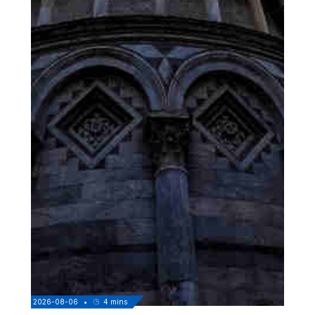
2026-08-06
•
4
mins