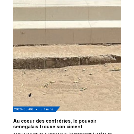
2026-08-06
•
1
mins
Au coeur des confréries, le pouvoir
sénégalais trouve son ciment