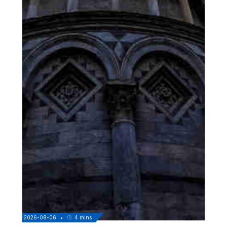
2026-08-06
•
4
mins