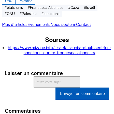
ONU
Palestine
#
états-unis
#
Francesca Albanese
#
Gaza
#
Israêl
#
ONU
#
Palestine
#
sanctions
Plus d'articles
Evenements
Nous soutenir
Contact
Sources
https://www.mizane.info/les-etats-unis-retablissent-les-
sanctions-contre-francesca-albanese/
Laisser un commentaire
Envoyer un commentaire
Commentaires