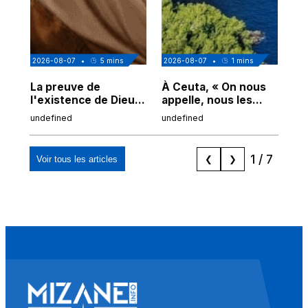
2026-08-07
•
5
mins
2026-08-07
•
1
mins
202
La preuve de
À Ceuta, « On nous
Cor
l'existence de Dieu
appelle, nous les
de
chez Ibn Sina
Espagnols d'origine
undefined
undefined
und
marocaine, les
"musulmans"»
1
/
7
Voir tous les articles
❮
❯