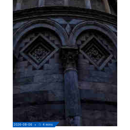
2026-08-06
•
4
mins