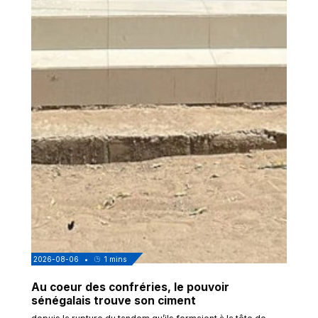
2026-08-06
•
1
mins
Au coeur des confréries, le pouvoir
sénégalais trouve son ciment