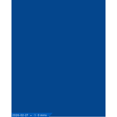
2026-02-27
•
0
mins