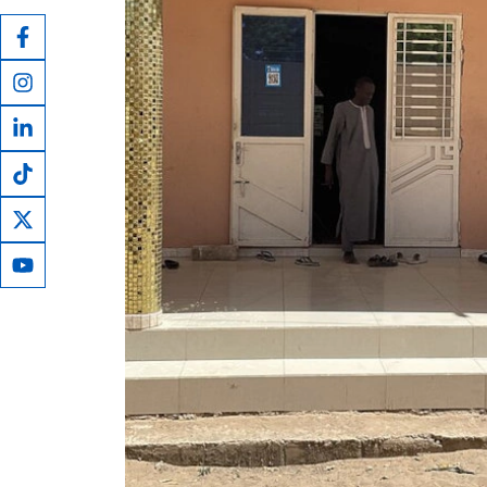
henry corbin ven...