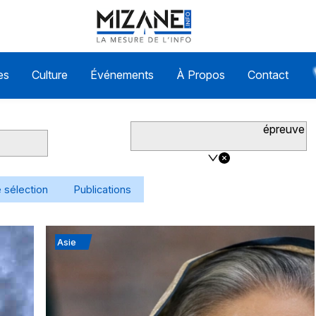
es
Culture
Événements
À Propos
Contact
épreuve
 sélection
Publications
Asie