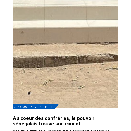
2026-08-06
•
1
mins
Au coeur des confréries, le pouvoir
sénégalais trouve son ciment