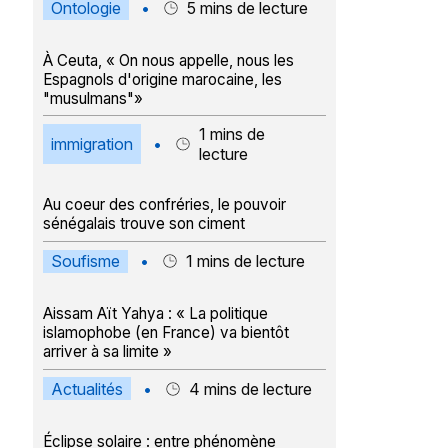
Ontologie
•
5
mins de lecture
À Ceuta, « On nous appelle, nous les
Espagnols d'origine marocaine, les
"musulmans"»
1
mins de
immigration
•
lecture
Au coeur des confréries, le pouvoir
sénégalais trouve son ciment
Soufisme
•
1
mins de lecture
Aissam Aït Yahya : « La politique
islamophobe (en France) va bientôt
arriver à sa limite »
Actualités
•
4
mins de lecture
Éclipse solaire : entre phénomène