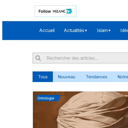
Accueil
Actualités
Islam
Idé
▼
▼
Tous
Nouveau
Tendances
Notre
Ontologie