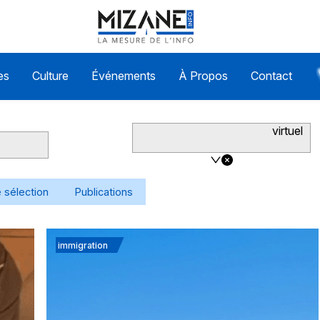
es
Culture
Événements
À Propos
Contact
virtuel
 sélection
Publications
immigration