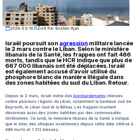
2026-03-10
Écrit Par
Ibrahim Ajan
Israël poursuit son 
agression
 militaire lancée 
le 2 mars contre le Liban. Selon le ministère 
libanais de la Santé, les frappes ont fait 486 
morts, tandis que le HCR indique que plus de 
667 000 libanais ont été déplacées. Israël 
est également accusé d’avoir utilisé du 
phosphore blanc de manière illégale dans 
des zones habitées du sud du Liban. Retour.
Depuis le 2 mars, Israël mène des 
bombardements
 intenses 
contre plusieurs régions du Liban, notamment la banlieue sud de 
Beyrouth, le Liban-Sud et la Békaa. Les frappes touchent 
désormais aussi des zones habitées par des communautés 
chrétiennes. Ce lundi, le ministère libanais de la Santé a indiqué 
que le bilan des attaques israéliennes depuis cette date s’élève à 
486 morts et 1 313 blessés.