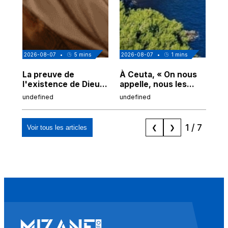
2026-08-07
•
5
mins
2026-08-07
•
1
mins
202
La preuve de
À Ceuta, « On nous
Cor
l'existence de Dieu
appelle, nous les
de
chez Ibn Sina
Espagnols d'origine
undefined
undefined
und
marocaine, les
"musulmans"»
1
/
7
Voir tous les articles
❮
❯