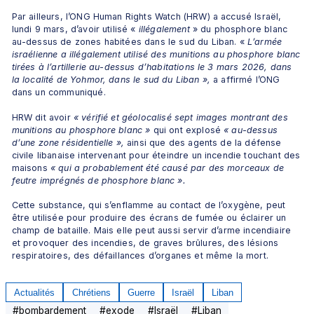
Par ailleurs, l’ONG Human Rights Watch (HRW) a accusé Israël, 
lundi 9 mars, d’avoir utilisé «
 illégalement 
» du phosphore blanc 
au-dessus de zones habitées dans le sud du Liban. « 
L’armée 
israélienne a illégalement utilisé des munitions au phosphore blanc 
tirées à l’artillerie au-dessus d’habitations le 3 mars 2026, dans 
la localité de Yohmor, dans le sud du Liban »,
 a affirmé l’ONG 
dans un communiqué. 
HRW dit avoir 
« vérifié et géolocalisé sept images montrant des 
munitions au phosphore blanc » 
qui ont explosé 
« au-dessus 
d’une zone résidentielle »,
 ainsi que des agents de la défense 
civile libanaise intervenant pour éteindre un incendie touchant des 
maisons 
« qui a probablement été causé par des morceaux de 
feutre imprégnés de phosphore blanc ».
Cette substance, qui s’enflamme au contact de l’oxygène, peut 
être utilisée pour produire des écrans de fumée ou éclairer un 
champ de bataille. Mais elle peut aussi servir d’arme incendiaire 
et provoquer des incendies, de graves brûlures, des lésions 
respiratoires, des défaillances d’organes et même la mort.
Actualités
Chrétiens
Guerre
Israël
Liban
#
bombardement
#
exode
#
Israël
#
Liban