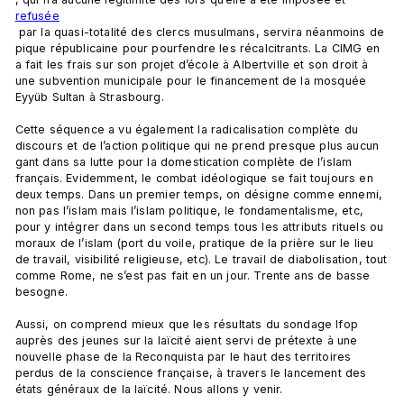
refusée
 par la quasi-totalité des clercs musulmans, servira néanmoins de 
pique républicaine pour pourfendre les récalcitrants. La CIMG en 
a fait les frais sur son projet d’école à Albertville et son droit à 
une subvention municipale pour le financement de la mosquée 
Eyyüb Sultan à Strasbourg.

Cette séquence a vu également la radicalisation complète du 
discours et de l’action politique qui ne prend presque plus aucun 
gant dans sa lutte pour la domestication complète de l’islam 
français. Evidemment, le combat idéologique se fait toujours en 
deux temps. Dans un premier temps, on désigne comme ennemi, 
non pas l’islam mais l’islam politique, le fondamentalisme, etc, 
pour y intégrer dans un second temps tous les attributs rituels ou 
moraux de l’islam (port du voile, pratique de la prière sur le lieu 
de travail, visibilité religieuse, etc). Le travail de diabolisation, tout 
comme Rome, ne s’est pas fait en un jour. Trente ans de basse 
besogne.

Aussi, on comprend mieux que les résultats du sondage Ifop 
auprès des jeunes sur la laïcité aient servi de prétexte à une 
nouvelle phase de la Reconquista par le haut des territoires 
perdus de la conscience française, à travers le lancement des 
états généraux de la laïcité. Nous allons y venir.
