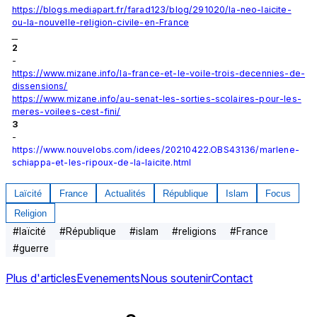
https://blogs.mediapart.fr/farad123/blog/291020/la-neo-laicite-
ou-la-nouvelle-religion-civile-en-France
2
- 
https://www.mizane.info/la-france-et-le-voile-trois-decennies-de-
dissensions/
https://www.mizane.info/au-senat-les-sorties-scolaires-pour-les-
meres-voilees-cest-fini/
3
- 
https://www.nouvelobs.com/idees/20210422.OBS43136/marlene-
schiappa-et-les-ripoux-de-la-laicite.html
Laïcité
France
Actualités
République
Islam
Focus
Religion
#
laïcité
#
République
#
islam
#
religions
#
France
#
guerre
Plus d'articles
Evenements
Nous soutenir
Contact