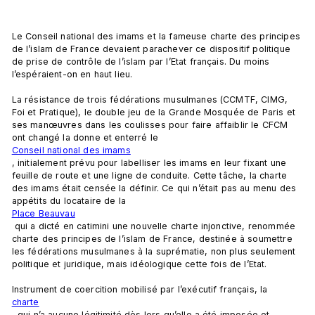
Le Conseil national des imams et la fameuse charte des principes 
de l’islam de France devaient parachever ce dispositif politique 
de prise de contrôle de l’islam par l’Etat français. Du moins 
l’espéraient-on en haut lieu.

La résistance de trois fédérations musulmanes (CCMTF, CIMG, 
Foi et Pratique), le double jeu de la Grande Mosquée de Paris et 
ses manœuvres dans les coulisses pour faire affaiblir le CFCM 
ont changé la donne et enterré le 
Conseil national des imams
, initialement prévu pour labelliser les imams en leur fixant une 
feuille de route et une ligne de conduite. Cette tâche, la charte 
des imams était censée la définir. Ce qui n’était pas au menu des 
appétits du locataire de la 
Place Beauvau
 qui a dicté en catimini une nouvelle charte injonctive, renommée 
charte des principes de l’islam de France, destinée à soumettre 
les fédérations musulmanes à la suprématie, non plus seulement 
politique et juridique, mais idéologique cette fois de l’Etat.

Instrument de coercition mobilisé par l’exécutif français, la 
charte
, qui n’a aucune légitimité dès lors qu’elle a été imposée et 