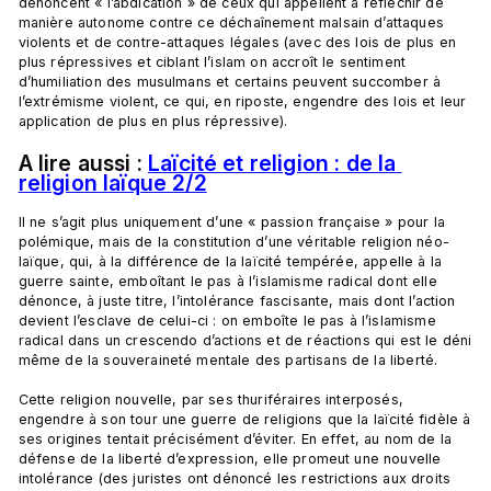
dénoncent « l’abdication » de ceux qui appellent à réfléchir de 
manière autonome contre ce déchaînement malsain d’attaques 
violents et de contre-attaques légales (avec des lois de plus en 
plus répressives et ciblant l’islam on accroît le sentiment 
d’humiliation des musulmans et certains peuvent succomber à 
l’extrémisme violent, ce qui, en riposte, engendre des lois et leur 
A lire aussi : 
Laïcité et religion : de la 
religion laïque 2/2
Il ne s’agit plus uniquement d’une « passion française » pour la 
polémique, mais de la constitution d’une véritable religion néo-
laïque, qui, à la différence de la laïcité tempérée, appelle à la 
guerre sainte, emboîtant le pas à l’islamisme radical dont elle 
dénonce, à juste titre, l’intolérance fascisante, mais dont l’action 
devient l’esclave de celui-ci : on emboîte le pas à l’islamisme 
radical dans un crescendo d’actions et de réactions qui est le déni 
même de la souveraineté mentale des partisans de la liberté.

Cette religion nouvelle, par ses thuriféraires interposés, 
engendre à son tour une guerre de religions que la laïcité fidèle à 
ses origines tentait précisément d’éviter. En effet, au nom de la 
défense de la liberté d’expression, elle promeut une nouvelle 
intolérance (des juristes ont dénoncé les restrictions aux droits 