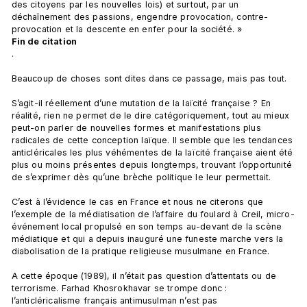
des citoyens par les nouvelles lois) et surtout, par un 
déchaînement des passions, engendre provocation, contre-
provocation et la descente en enfer pour la société. » 
Fin de citation
.

Beaucoup de choses sont dites dans ce passage, mais pas tout.

S’agit-il réellement d’une mutation de la laïcité française ? En 
réalité, rien ne permet de le dire catégoriquement, tout au mieux 
peut-on parler de nouvelles formes et manifestations plus 
radicales de cette conception laïque. Il semble que les tendances 
anticléricales les plus véhémentes de la laïcité française aient été 
plus ou moins présentes depuis longtemps, trouvant l’opportunité 
de s’exprimer dès qu’une brèche politique le leur permettait.

C’est à l’évidence le cas en France et nous ne citerons que 
l’exemple de la médiatisation de l’affaire du foulard à Creil, micro-
événement local propulsé en son temps au-devant de la scène 
médiatique et qui a depuis inauguré une funeste marche vers la 
diabolisation de la pratique religieuse musulmane en France.

A cette époque (1989), il n’était pas question d’attentats ou de 
terrorisme. Farhad Khosrokhavar se trompe donc : 
l’anticléricalisme français antimusulman n’est pas 