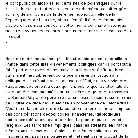
le port public du niqab et les centaines de polémiques sur le 
halal, le burkini et toutes les anecdotes du même acabit érigées 
au rang de symboles de la défense inconditionnelle de la 
République et de la laïcité, bien qu’en réalité les événements 
d’aujourd’hui s’inscrivent dans cette même continuité historique. 
Nous renvoyons les lecteurs à nos nombreux articles consacrés à 
ce sujet 
2
.

Nous ne mettrons pas non plus les attentats qui ont endeuillé la 
France dans cette liste d’événements politiques car ils sont tout à 
fait à part et relèvent d’une analyse politique spécifique, bien 
qu’ils aient inévitablement contribué à servir de caution à la 
politique de confrontation religieuse de l’Etat, nous y reviendrons. 
Rappelons seulement à ceux qui l’ont oublié que les attentats de 
2015 ont été commandités par une filière belge, que l’assassinat 
de Samuel Paty a été perpétré par un ressortissant russe et ceux 
de l’Eglise de Nice par un émigré en provenance de Lampedusa. 
C’est toute la complexité de la question du terrorisme qui implique 
des considérations géopolitiques, financières, idéologiques, 
toutes considérations qui débordent largement du seul volet 
religieux. Les terroristes impliqués dans les attentats en France, 
même dans les cas où ils étaient eux-mêmes nationaux, ne 
fréquentaient pas les mosquées et n’étaient pas le produit de la 