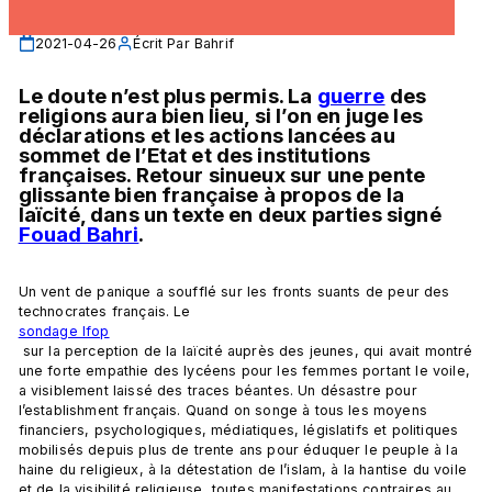
2021-04-26
Écrit Par
Bahrif
Le doute n’est plus permis. La 
guerre
 des 
religions aura bien lieu, si l’on en juge les 
déclarations et les actions lancées au 
sommet de l’Etat et des institutions 
françaises. Retour sinueux sur une pente 
glissante bien française à propos de la 
laïcité, dans un texte en deux parties signé 
Fouad Bahri
.
Un vent de panique a soufflé sur les fronts suants de peur des 
technocrates français. Le 
sondage Ifop
 sur la perception de la laïcité auprès des jeunes, qui avait montré 
une forte empathie des lycéens pour les femmes portant le voile, 
a visiblement laissé des traces béantes. Un désastre pour 
l’establishment français. Quand on songe à tous les moyens 
financiers, psychologiques, médiatiques, législatifs et politiques 
mobilisés depuis plus de trente ans pour éduquer le peuple à la 
haine du religieux, à la détestation de l’islam, à la hantise du voile 
et de la visibilité religieuse, toutes manifestations contraires au 