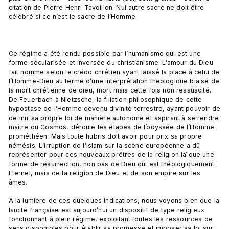
citation de Pierre Henri Tavoillon. Nul autre sacré ne doit être 
célébré si ce n’est le sacre de l’Homme.

Ce régime a été rendu possible par l’humanisme qui est une 
forme sécularisée et inversée du christianisme. L’amour du Dieu 
fait homme selon le crédo chrétien ayant laissé la place à celui de 
l’Homme-Dieu au terme d’une interprétation théologique biaisé de 
la mort chrétienne de dieu, mort mais cette fois non ressuscité. 
De Feuerbach à Nietzsche, la filiation philosophique de cette 
hypostase de l’Homme devenu divinité terrestre, ayant pouvoir de 
définir sa propre loi de manière autonome et aspirant à se rendre 
maître du Cosmos, déroule les étapes de l’odyssée de l’Homme 
prométhéen. Mais toute hubris doit avoir pour prix sa propre 
némésis. L’irruption de l’islam sur la scène européenne a dû 
représenter pour ces nouveaux prêtres de la religion laïque une 
forme de résurrection, non pas de Dieu qui est théologiquement 
Eternel, mais de la religion de Dieu et de son empire sur les 
âmes.

A la lumière de ces quelques indications, nous voyons bien que la 
laïcité française est aujourd’hui un dispositif de type religieux 
fonctionnant à plein régime, exploitant toutes les ressources de 
sens disponibles pour établir sa promesse et imposer sa loi sur 