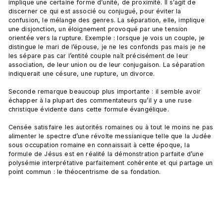
implique une certaine forme d’unité, de proximité. Il s’agit de 
discerner ce qui est associé ou conjugué, pour éviter la 
confusion, le mélange des genres. La séparation, elle, implique 
une disjonction, un éloignement provoqué par une tension 
orientée vers la rupture. Exemple : lorsque je vois un couple, je 
distingue le mari de l’épouse, je ne les confonds pas mais je ne 
les sépare pas car l’entité couple naît précisément de leur 
association, de leur union ou de leur conjugaison. La séparation 
indiquerait une césure, une rupture, un divorce.

Seconde remarque beaucoup plus importante : il semble avoir 
échapper à la plupart des commentateurs qu’il y a une ruse 
christique évidente dans cette formule évangélique.

Censée satisfaire les autorités romaines ou à tout le moins ne pas 
alimenter le spectre d’une révolte messianique telle que la Judée 
sous occupation romaine en connaissait à cette époque, la 
formule de Jésus est en réalité la démonstration parfaite d’une 
polysémie interprétative parfaitement cohérente et qui partage un 
point commun : le théocentrisme de sa fondation.
