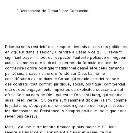
"L'assassinat de César", par Camuccini.
Prise au sens restrictif d’un respect des lois et contrats politiques 
en vigueur dans la région, « Rendre à César » ce qui lui revient 
signifiant payer l’impôt ou respecter l’autorité politique en vigueur 
autant du moins que le droit le permet, la formule est loin de 
contredire l’ordre politique traditionnel censé être celui défendu 
par Jésus, à savoir un ordre fondé sur Dieu. La même 
considération existe dans le Coran qui stipule le strict respect 
des contrats (tout contrat, juridique, social, politique, commercial, 
etc) et des engagements implicites ou explicites souscrits à cet 
effet. Ceci au nom de Dieu qui est le Droit (Al Haqq, qui signifie 
aussi Réel, Vérité). Or, on n’a suffisamment dit que l’islam, comme 
le judaïsme, s’appuyait sur une vision globale qui intégrait toutes 
les dimensions de l’existence, y compris politique, pour que nous 
revenions dessus.

Mais il y a une autre lecture beaucoup plus radicale. S’il faut 
rendre à César ce qui appartient à César et à Dieu ce qui 