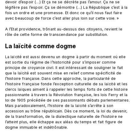
devoir d’espoir (…) Et ça ne se décrète pas l’amour. Ça ne se 
légifère pas l’espoir. Ça se démontre (…) La République c’est à la 
fois un ordre et une promesse. Et donc ce qu’il nous faut faire 
avec beaucoup de force c’est aller plus loin sur cette voie. »

A l’Etat providence, trônant au-dessus des citoyens, revient le 
La laïcité comme dogme 
La laïcité est aussi devenu un dogme à partir du moment où elle 
est sortie du régime de l’historicité pour s’imposer comme 
principe de croyance civil. Il est intéressant de souligner le fait 
que la laïcité est souvent mise en relief comme spécificité de 
l’histoire française. Dans cette approche, la particularité de 
l’histoire française fonde l’exception culturelle de sa laïcité et les 
clercs laïques aiment à rappeler les temps forts de cette histoire 
passionnante à travers la Révolution française, les lois Ferry et la 
loi de 1905 précédée de ses passionnants débats parlementaires. 
Mais paradoxalement, l’histoire de la laïcité s’arrête à son 
accession au trône républicain. Dès ce moment, la loi du devenir, 
de la transformation, de la dialectique naturelle de l’histoire ne 
l’atteint plus, elle échappe aux aléas du temps et fait figure de 
dogme immuable et indétrônable.
