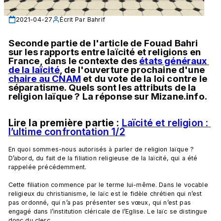
2021-04-27
Écrit Par
Bahrif
Seconde partie de l'article de Fouad Bahri 
sur les rapports entre laïcité et religions en 
France, dans le contexte des 
états généraux 
de la laïcité
, de l'ouverture prochaine d'une 
chaire au CNAM
 et du vote de la loi contre le 
séparatisme. Quels sont les attributs de la 
religion laïque ? La réponse s
ur Mizane.info.
Lire la première partie : 
Laïcité et religion : 
l’ultime confrontation 1/2
En quoi sommes-nous autorisés à parler de religion laïque ? 
D’abord, du fait de la filiation religieuse de la laïcité, qui a été 
rappelée précédemment.

Cette filiation commence par le terme lui-même. Dans le vocable 
religieux du christianisme, le laïc est le fidèle chrétien qui n’est 
pas ordonné, qui n’a pas présenter ses vœux, qui n’est pas 
engagé dans l’institution cléricale de l’Eglise. Le laïc se distingue 
donc du clerc.
