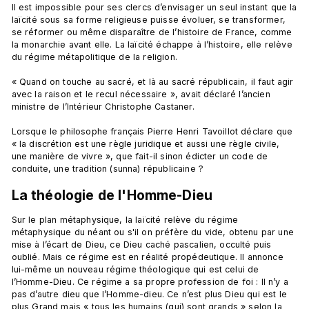
Il est impossible pour ses clercs d’envisager un seul instant que la 
laïcité sous sa forme religieuse puisse évoluer, se transformer, 
se réformer ou même disparaître de l’histoire de France, comme 
la monarchie avant elle. La laïcité échappe à l’histoire, elle relève 
du régime métapolitique de la religion.

« Quand on touche au sacré, et là au sacré républicain, il faut agir 
avec la raison et le recul nécessaire », avait déclaré l’ancien 
ministre de l’Intérieur Christophe Castaner.

Lorsque le philosophe français Pierre Henri Tavoillot déclare que 
« la discrétion est une règle juridique et aussi une règle civile, 
une manière de vivre », que fait-il sinon édicter un code de 
La théologie de l'Homme-Dieu
Sur le plan métaphysique, la laïcité relève du régime 
métaphysique du néant ou s'il on préfère du vide, obtenu par une 
mise à l’écart de Dieu, ce Dieu caché pascalien, occulté puis 
oublié. Mais ce régime est en réalité propédeutique. Il annonce 
lui-même un nouveau régime théologique qui est celui de 
l’Homme-Dieu. Ce régime a sa propre profession de foi : Il n’y a 
pas d’autre dieu que l’Homme-dieu. Ce n’est plus Dieu qui est le 
plus Grand mais « tous les humains (qui) sont grands » selon la 