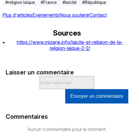
#
religion laïque
#
France
#
laïcité
#
République
Plus d'articles
Evenements
Nous soutenir
Contact
Sources
https://www.mizane.info/laicite-et-religion-de-la-
religion-laique-2-2/
Laisser un commentaire
Envoyer un commentaire
Commentaires
Aucun commentaire pour le moment.