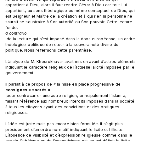
appartient à Dieu, alors il faut rendre César à Dieu car tout Lui 
appartient, au sens théologique ou même conceptuel de Dieu, qui 
est Seigneur et Maître de la création et à qui rien ni personne ne 
saurait se soustraire à Son autorité ou Son pouvoir. Cette lecture 
fonde, 
a contrario
 de la lecture qui s’est imposé dans la doxa européenne, un ordre 
théologico-politique de retour à la souveraineté divine du 
politique. Nous refermons cette parenthèse.

L’analyse de M. Khosrokhavar avait mis en avant d’autres éléments 
indiquant le caractère religieux de l’actuelle laïcité imposée par le 
gouvernement.

Il parlait à ce propos de « la mise en place progressive de 
consignes « sacrés »
 pour contrecarrer une autre religion, principalement l’islam », 
faisant référence aux nombreux interdits imposés dans la société 
à tous les citoyens ayant des convictions et des pratiques 
religieuses.

L’idée est juste mais pas encore bien formulée. Il s’agit plus 
précisément d’un ordre normatif indiquant le licite et l’illicite. 
L’absence de visibilité et d’expression religieuse comme dans le 
cas de l’athéisme ou de l’agnosticisme est ce qui définit le licite 