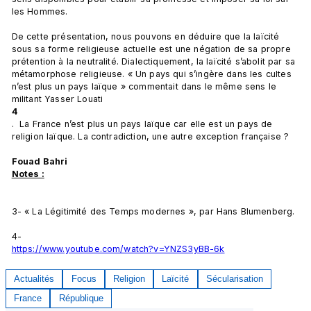
les Hommes.

De cette présentation, nous pouvons en déduire que la laïcité 
sous sa forme religieuse actuelle est une négation de sa propre 
prétention à la neutralité. Dialectiquement, la laïcité s’abolit par sa 
métamorphose religieuse. « Un pays qui s’ingère dans les cultes 
n’est plus un pays laïque » commentait dans le même sens le 
militant Yasser Louati 
4
.  La France n’est plus un pays laïque car elle est un pays de 
religion laïque. La contradiction, une autre exception française ?

Fouad Bahri
Notes :
3- « La Légitimité des Temps modernes », par Hans Blumenberg.

4- 
https://www.youtube.com/watch?v=YNZS3yBB-6k
Actualités
Focus
Religion
Laïcité
Sécularisation
France
République