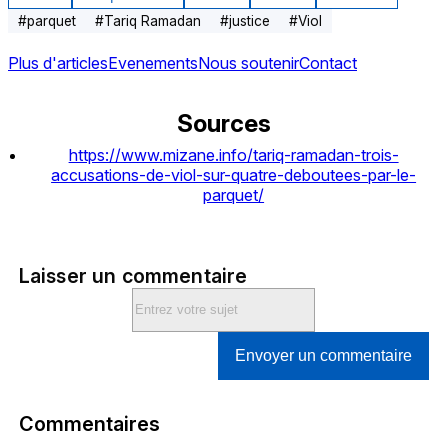
#
parquet
#
Tariq Ramadan
#
justice
#
Viol
Plus d'articles
Evenements
Nous soutenir
Contact
Sources
https://www.mizane.info/tariq-ramadan-trois-
accusations-de-viol-sur-quatre-deboutees-par-le-
parquet/
Laisser un commentaire
Envoyer un commentaire
Commentaires