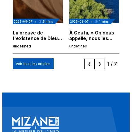
2026-08-07
•
5
mins
2026-08-07
•
1
mins
202
La preuve de
À Ceuta, « On nous
Cor
l'existence de Dieu
appelle, nous les
de
chez Ibn Sina
Espagnols d'origine
undefined
undefined
und
marocaine, les
"musulmans"»
1
/
7
Voir tous les articles
❮
❯