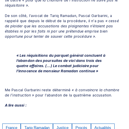
se battre
 « pour que la chambre de l'instruction ne suive pas le 
réquisitoire ».
De son côté, l'avocat de Tariq Ramadan, Pascal Garbarini, a 
rappelé que depuis le début de la procédure, il n'a pas 
« cessé 
de plaider que les accusations des plaignantes n’étaient pas 
établies ni par les faits ni par une prétendue emprise bien 
opportune pour tenter de sauver cette procédure »
.
« Les réquisitions du parquet général concluent à 
l’abandon des poursuites de viol dans trois des 
quatre affaires. (…) Le combat judiciaire pour 
l’innocence de monsieur Ramadan continue »
Me Pascal Garbarini reste déterminé 
« à convaincre la chambre 
de l’instruction
»
 pour l'abandon de la quatrième accusation.
A lire aussi :
France
Tariq Ramadan
Justice
Procès
Actualités