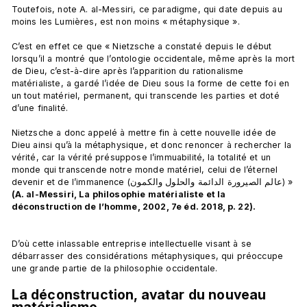
Toutefois, note A. al-Messiri, ce paradigme, qui date depuis au 
moins les Lumières, est non moins « métaphysique ».

C’est en effet ce que « Nietzsche a constaté depuis le début 
lorsqu’il a montré que l’ontologie occidentale, même après la mort 
de Dieu, c’est-à-dire après l’apparition du rationalisme 
matérialiste, a gardé l’idée de Dieu sous la forme de cette foi en 
un tout matériel, permanent, qui transcende les parties et doté 
d’une finalité.

Nietzsche a donc appelé à mettre fin à cette nouvelle idée de 
Dieu ainsi qu’à la métaphysique, et donc renoncer à rechercher la 
vérité, car la vérité présuppose l’immuabilité, la totalité et un 
monde qui transcende notre monde matériel, celui de l’éternel 
devenir et de l’immanence (عالم الصيرورة الدائمة والحلول والكمون) » 
(A. al-Messiri, La philosophie matérialiste et la 
déconstruction de l’homme, 2002, 7e éd. 2018, p. 22).
D’où cette inlassable entreprise intellectuelle visant à se 
débarrasser des considérations métaphysiques, qui préoccupe 
La déconstruction, avatar du nouveau 
matérialisme