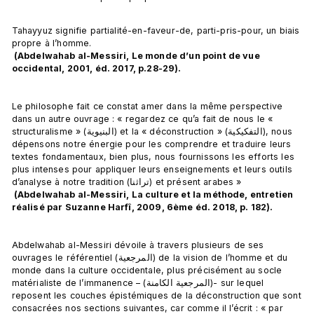
Tahayyuz signifie partialité-en-faveur-de, parti-pris-pour, un biais 
propre à l’homme.
 (Abdelwahab al-Messiri, Le monde d’un point de vue 
occidental, 2001, éd. 2017, p.28-29).
Le philosophe fait ce constat amer dans la même perspective 
dans un autre ouvrage : « regardez ce qu’a fait de nous le « 
structuralisme » (البنيوية) et la « déconstruction » (التفكيكية), nous 
dépensons notre énergie pour les comprendre et traduire leurs 
textes fondamentaux, bien plus, nous fournissons les efforts les 
plus intenses pour appliquer leurs enseignements et leurs outils 
d’analyse à notre tradition (تراثنا) et présent arabes »
 (Abdelwahab al-Messiri, La culture et la méthode, entretien 
réalisé par Suzanne Harfî, 2009, 6ème éd. 2018, p. 182).
Abdelwahab al-Messiri dévoile à travers plusieurs de ses 
ouvrages le référentiel (المرجعية) de la vision de l’homme et du 
monde dans la culture occidentale, plus précisément au socle 
matérialiste de l’immanence – (المرجعية الكامنة)- sur lequel 
reposent les couches épistémiques de la déconstruction que sont 
consacrées nos sections suivantes, car comme il l’écrit : « par 