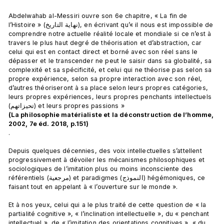
Abdelwahab al-Messiri ouvre son 6e chapitre, « La fin de 
l’Histoire » (نهاية التاريخ), en écrivant qu’« il nous est impossible de 
comprendre notre actuelle réalité locale et mondiale si ce n’est à 
travers le plus haut degré de théorisation et d’abstraction, car 
celui qui est en contact direct et borné avec son réel sans le 
dépasser et le transcender ne peut le saisir dans sa globalité, sa 
complexité et sa spécificité, et celui qui ne théorise pas selon sa 
propre expérience, selon sa propre interaction avec son réel, 
d’autres théoriseront à sa place selon leurs propres catégories, 
leurs propres expériences, leurs propres penchants intellectuels 
(تحيزاتهم) et leurs propres passions » 
(La philosophie matérialiste et la déconstruction de l’homme, 
2002, 7e éd. 2018, p.151)
.

Depuis quelques décennies, des voix intellectuelles s’attellent 
progressivement à dévoiler les mécanismes philosophiques et 
sociologiques de l’imitation plus ou moins inconsciente des 
référentiels (مرجعية) et paradigmes (النموذج) hégémoniques, ce 
faisant tout en appelant à « l’ouverture sur le monde ».

Et à nos yeux, celui qui a le plus traité de cette question de « la 
partialité cognitive », « l’inclination intellectuelle », du « penchant 
intellectuel », de « l’imitation des orientations cognitives », « du 