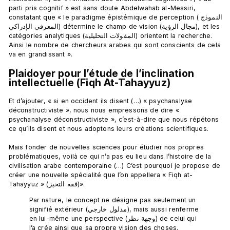
parti pris cognitif » est sans doute Abdelwahab al-Messiri, 
constatant que « le paradigme épistémique de perception (النموذج 
المعرفي الإدراكي) détermine le champ de vision (مجال الرؤية), et les 
catégories analytiques (المقولات التحليلية) orientent la recherche. 
Ainsi le nombre de chercheurs arabes qui sont conscients de cela 
Plaidoyer pour l’étude de l’inclination 
intellectuelle (Fiqh At-Tahayyuz)
Et d’ajouter, « si en occident ils disent (…) « psychanalyse 
déconstructiviste », nous nous empressons de dire « 
psychanalyse déconstructiviste », c’est-à-dire que nous répétons 
ce qu’ils disent et nous adoptons leurs créations scientifiques.

Mais fonder de nouvelles sciences pour étudier nos propres 
problématiques, voilà ce qui n’a pas eu lieu dans l’histoire de la 
civilisation arabe contemporaine (…) C’est pourquoi je propose de 
créer une nouvelle spécialité que l’on appellera « Fiqh at-
Par nature, le concept ne désigne pas seulement un 
signifié extérieur (مدلول خارجي), mais aussi renferme 
en lui-même une perspective (وجهة نظر) de celui qui 
l’a crée ainsi que sa propre vision des choses.