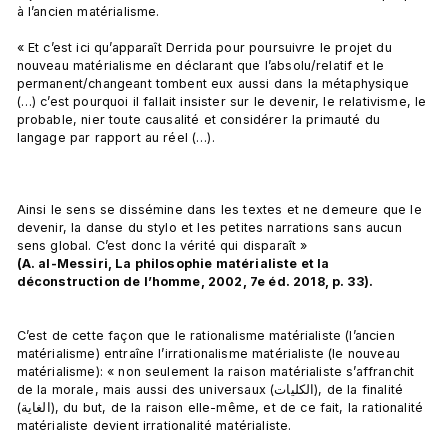
à l’ancien matérialisme.

« Et c’est ici qu’apparaît Derrida pour poursuivre le projet du 
nouveau matérialisme en déclarant que l’absolu/relatif et le 
permanent/changeant tombent eux aussi dans la métaphysique 
(…) c’est pourquoi il fallait insister sur le devenir, le relativisme, le 
probable, nier toute causalité et considérer la primauté du 
langage par rapport au réel (…).

Ainsi le sens se dissémine dans les textes et ne demeure que le 
devenir, la danse du stylo et les petites narrations sans aucun 
sens global. C’est donc la vérité qui disparaît » 
(A. al-Messiri, La philosophie matérialiste et la 
déconstruction de l’homme, 2002, 7e éd. 2018, p. 33).
C’est de cette façon que le rationalisme matérialiste (l’ancien 
matérialisme) entraîne l’irrationalisme matérialiste (le nouveau 
matérialisme): « non seulement la raison matérialiste s’affranchit 
de la morale, mais aussi des universaux (الكليات), de la finalité 
(الغاية), du but, de la raison elle-même, et de ce fait, la rationalité 
matérialiste devient irrationalité matérialiste.
