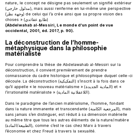
nature, le concept ne désigne pas seulement un signifié extérieur 
(مدلول خارجي), mais aussi renferme en lui-même une perspective 
(وجهة نظر) de celui qui l’a crée ainsi que sa propre vision des 
choses » (طابع عقائدي) 
(Abdelwahab al-Messiri, Le monde d’un point de vue 
occidental, 2001, éd. 2017, p. 90).
La déconstruction de l’homme-
métaphysique dans la philosophie 
matérialiste
Pour comprendre la thèse de Abdelawahab al-Messiri sur la 
déconstruction, il convient premièrement de prendre 
connaissance du cadre historique et philosophique duquel celle-ci 
découle. La déconstruction (التفكيكية) s’inscrit à la fois dans ce 
qu’il appelle « le nouveau matérialisme » (المادية الجديدة) et « 
l’irrationalité matérialiste » (اللاعقلانية المادية).

Dans le paradigme de l’ancien matérialisme, l’homme, fondant 
dans la nature immanente et transcendante (المرجعية الكامنة), mais 
sans jamais s’en distinguer, est réduit à sa dimension matérielle 
au même titre que tous les autres éléments de la nature/matière 
(الطبيعة/المادة), comme c’est le cas chez Marx à travers 
l’économie et chez Freud à travers la sexualité.
