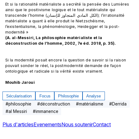
Et si la rationalité matérialiste a secrété la pensée des Lumières 
ainsi que le positivisme logique et le tout matérialiste qui 
transcende l’homme (الكل المادي المتجاوز للإنسان); l’irrationalité 
matérialiste a quant à elle produit le Nietzschéisme, 
l’existentialisme, la phénoménologie, Heidegger et la post-
modernité » 
(A. al-Messiri, La philosophie matérialiste et la 
déconstruction de l’homme, 2002, 7e éd. 2018, p. 35).
Si la modernité posait encore la question de savoir si la raison 
pouvait sonder le réel, la postmodernité demande de façon 
ontologique et radicale si la vérité existe vraiment.

Mouhib Jaroui
Sécularisation
Focus
Philosophie
Analyse
#
philosophie
#
déconstruction
#
matérialisme
#
Derrida
#
al Messiri
#
immanence
Plus d'articles
Evenements
Nous soutenir
Contact