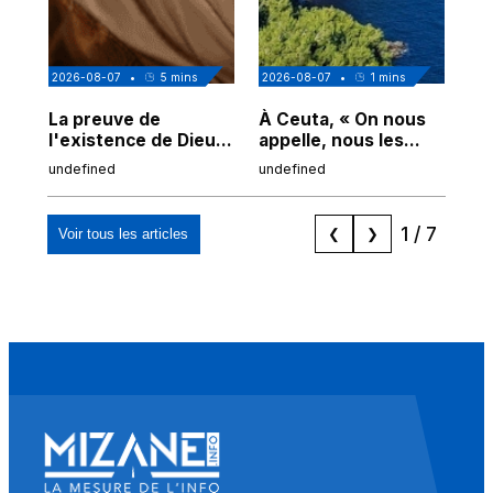
2026-08-07
•
5
mins
2026-08-07
•
1
mins
202
La preuve de
À Ceuta, « On nous
Cor
l'existence de Dieu
appelle, nous les
de
chez Ibn Sina
Espagnols d'origine
undefined
undefined
und
marocaine, les
"musulmans"»
1
/
7
Voir tous les articles
❮
❯