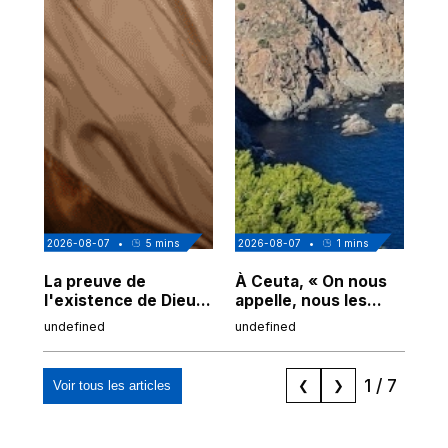
2026-08-07
•
5
mins
2026-08-07
•
1
mins
202
La preuve de
À Ceuta, « On nous
Cor
l'existence de Dieu
appelle, nous les
de
chez Ibn Sina
Espagnols d'origine
undefined
undefined
und
marocaine, les
"musulmans"»
1
/
7
Voir tous les articles
❮
❯