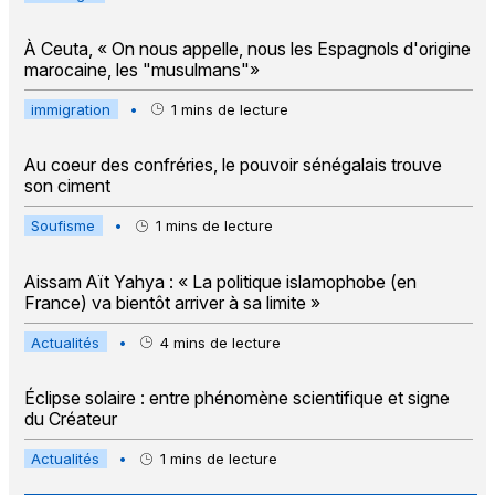
À Ceuta, « On nous appelle, nous les Espagnols d'origine
marocaine, les "musulmans"»
immigration
•
1
mins de lecture
Au coeur des confréries, le pouvoir sénégalais trouve
son ciment
Soufisme
•
1
mins de lecture
Aissam Aït Yahya : « La politique islamophobe (en
France) va bientôt arriver à sa limite »
Actualités
•
4
mins de lecture
Éclipse solaire : entre phénomène scientifique et signe
du Créateur
Actualités
•
1
mins de lecture