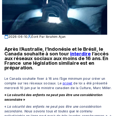
2026-06-10
Écrit Par
Ibrahim Ajan
Après l’Australie, l’Indonésie et le Brésil, le 
Canada souhaite à son tour 
interdire
 l’accès 
aux réseaux sociaux aux moins de 16 ans. En 
France  une législation similaire est en 
préparation.
Le Canada souhaite fixer à 16 ans l’âge minimum pour créer un 
compte sur les réseaux sociaux. Le 
projet
 de loi a été présenté 
mercredi 10 juin par le ministre canadien de la Culture, Marc Miller.
«
 La sécurité des enfants ne peut pas être une considération 
secondaire 
»
«
 La sécurité des enfants ne peut pas être une considération 
secondaire. Nous savons tous et toutes que le contenu 
préjudiciable en ligne peut avoir de très lourdes conséquences
 », a 