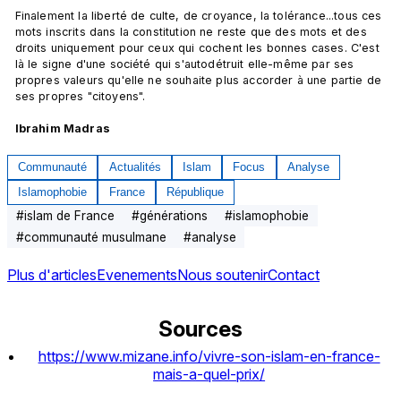
Finalement la liberté de culte, de croyance, la tolérance...tous ces 
mots inscrits dans la constitution ne reste que des mots et des 
droits uniquement pour ceux qui cochent les bonnes cases. C'est 
là le signe d'une société qui s'autodétruit elle-même par ses 
propres valeurs qu'elle ne souhaite plus accorder à une partie de 
ses propres "citoyens".

Ibrahim Madras
Communauté
Actualités
Islam
Focus
Analyse
Islamophobie
France
République
#
islam de France
#
générations
#
islamophobie
#
communauté musulmane
#
analyse
Plus d'articles
Evenements
Nous soutenir
Contact
Sources
https://www.mizane.info/vivre-son-islam-en-france-
mais-a-quel-prix/