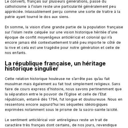
Le converti, français sur plusieurs générations, passé du 
catholicisme à l’islam reste une particularité généralement peu 
appréciée. Inlassablement perçu comme une sorte de traitre à la 
patrie ayant tourné le dos aux siens.

En somme, la vision d’une grande partie de la population française 
sur l’islam reste calquée sur une vision historique héritée d’une 
époque de conflit moyenâgeux anticlérical et colonial qui n’a 
encore jamais été contextuellement traité peu importe le côté de 
la rive et cela est une tragédie pour notre génération et celle de 
La république française, un héritage 
historique singulier
Cette relation historique houleuse ne s’arrête pas qu’au fait 
musulman mais également au fait tout simplement religieux. Sans 
faire de cours express d’histoire, nous savons pertinemment que 
la séparation entre le pouvoir de l’Eglise et celle de l’Etat 
républicain, entamé dès 1794, fut longue et douloureuse. Nous en 
ressentons encore aujourd’hui les séquelles idéologiques 
exprimées notamment sous le prisme de la sacro-sainte laïcité.

Le sentiment anticlérical voir antireligieux reste un trait de 
caractère très français dont certains, de nos jours, revendique 