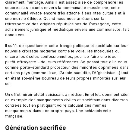
clairement l’héritage. Ainsi il est assez aisé de comprendre les 
soubresauts actuels envers la communauté musulmane, cette 
communauté vivace encore très attaché à ses rites cultuels et à 
une morale éthique. Quand nous nous arrêtons sur la 
rétrospective des origines républicaines de l’hexagone, cette 
acharnement juridique et médiatique envers une communauté, fait 
donc sens.

Il suffit de questionner cette frange politique et sociétale sur leur 
nouvelle croisade moderne contre le voile, les mosquées ou 
encore les écoles confessionnelles, pour se faire une idée – 
plutôt effrayante – de leurs références. Se posant tout d’un coup 
comme porte-étendard protecteur des minorités opprimées dans 
certains pays (comme l’Iran, l’Arabie saoudite, l’Afghanistan…) tout 
en étant soi-même bourreau de leurs propres minorités sur leur 
sol.

Un effet miroir plutôt saisissant à méditer. En effet, comment citer 
en exemple des manquements civiles et sociétaux dans diverses 
contrées tout en pratiquant voire calquant ces mêmes 
manquements dans son propre pays. Une schizophrénie 
Génération sacrifiée