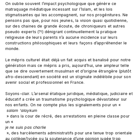
On oublie souvent l’impact psychologique que génère ce 
matraquage médiatique incessant sur l’Islam, et les lois 
stigmatisantes qui les accompagnent, sur nos progénitures. Ne 
pensons pas que, pour nos jeunes, la vision quasi quotidienne, 
sur des chaines de grande écoute, de chroniqueurs et autres 
pseudo experts (?!) dénigrant continuellement la pratique 
religieuse de leurs parents n’a aucune incidence sur leurs 
constructions philosophiques et leurs façons d’appréhender le 
monde.

Le mépris culturel était déjà un fait acquis et banalisé pour notre 
génération mais ce mépris a pris, aujourd’hui, une ampleur telle 
que se dire ouvertement musulman et d’origine étrangère (plutôt 
afro-descendant) en société est un stigmate indélébile pour son 
avenir social et professionnel en France.

Soyons-clair. L’arsenal étatique juridique, médiatique, judiciaire et 
éducatif a crée un traumatisme psychologique dévastateur sur 
nos enfants. On ne compte plus les signalements pour un «
 salam ‘alaykum
 » dans la cour de récré, des arrestations en pleine classe pour 
un « 
je ne suis pas charlie
 », des harcèlements administratifs pour une tenue trop orientale 
au collège/lycée ou la soutenance d’une opinion jugée trop 