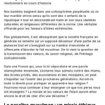
réactionnaire en cours d’histoire.

Nos bambins baignent dans une schizophrénie perpétuelle où on 
leur martèle stricto sensu qu’ils sont des « enfants de la 
république » tout en déconsidérant matin et soir leurs identités 
culturelles et religieuses différentes de la norme. Une véritable 
offrande pour les faiseurs d’idées extrémistes.

Plus globalement, il est désespérant que la société française en 
générale se lamente sur un supposé désamour d’une partie de sa 
jeunesse tout en s’aveuglant sur sa manière irraisonnée et 
offensante d’aborder le fait musulman. De là vient la question de 
la transmission des valeurs, du savoir religieux, de l’héritage 
civilisationnelle.

Dans une France qui, sous la loi séparatiste et une parole 
islamophobe encensée, s’acharne tous azimuts contre des imams, 
des écoles privés, des associations et des mosquées, on peut 
s’inquiéter sur l’avenir des prochaines générations. Auront-ils 
toute la liberté pour pratiquer et apprendre leur religion ? 
Pourrions-nous continuer à leur enseigner ce que nos pères nous 
ont enseignés ? La morale et les valeurs de l’Islam auront-elles 
Le paraître musulman : un miroir éthique 