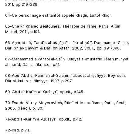
2011, pp.219-239.

64-Ce personnage est tantôt appelé Khaḍir, tantôt Khiḍr.

65-Cheikh Khaled Bentounes, Thérapie de l’âme, Paris, Albin 
Michel, 2011, p.101.

66-Aḥmed Lô, Taqdīs al-ašḫāṣ fī-l-fikr al-ṣūfī, Dammam et Caire, 
Dār Ibn al-Qayyim & Dar Ibn ‘Affān, 2002, vol. I., pp. 391-396.

67-Maḥammad al-‘Arabī al-Sā’iḥ, Buġyat al-mustafīd lišarḥ munyat 
al murīd, Dār al-fikr, s.d., p.11.

68-Abū ‘Abd al-Raḥmān al-Sulamī, Ṭabaqāt al-ṣūfiyya, Beyrouth, 
Dār al-kutub al-‘ilmiyya, 1997, p.297.

69-‘Abd al-Karīm al-Qušayrī, op.cit., p.145.

70-Éva de Vitray-Meyerovitch, Rûmî et le soufisme, Paris, Seuil, 
2005, (rééd.), p. 80.

71-‘Abd al-Karīm al-Qušayrī, op.cit., p.42.

72-Ibid, p.71.
