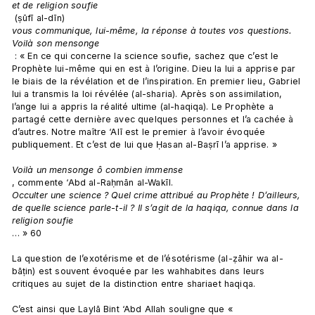
et de religion soufie
 (ṣūfī al-dīn) 
vous communique, lui-même, la réponse à toutes vos questions. 
Voilà son mensonge
 : « En ce qui concerne la science soufie, sachez que c’est le 
Prophète lui-même qui en est à l’origine. Dieu la lui a apprise par 
le biais de la révélation et de l’inspiration. En premier lieu, Gabriel 
lui a transmis la loi révélée (al-sharia). Après son assimilation, 
l’ange lui a appris la réalité ultime (al-haqiqa). Le Prophète a 
partagé cette dernière avec quelques personnes et l’a cachée à 
d’autres. Notre maître ‘Alī est le premier à l’avoir évoquée 
publiquement. Et c’est de lui que Ḥasan al-Baṣrī l’a apprise. »

Voilà un mensonge ô combien immense
, commente ‘Abd al-Raḥmān al-Wakīl. 
Occulter une science ? Quel crime attribué au Prophète ! D’ailleurs, 
de quelle science parle-t-il ? Il s’agit de la haqiqa, connue dans la 
religion soufie
… » 60

La question de l’exotérisme et de l’ésotérisme (al-ẓāhir wa al-
bāṭin) est souvent évoquée par les wahhabites dans leurs 
critiques au sujet de la distinction entre shariaet haqiqa.

C’est ainsi que Laylā Bint ‘Abd Allah souligne que « 