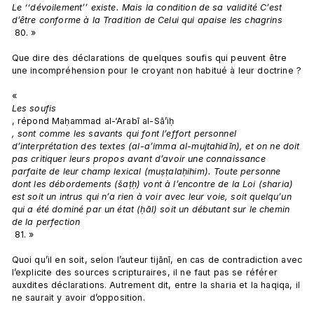
Le ‘‘dévoilement’’ existe. Mais la condition de sa validité C’est 
d’être conforme à la Tradition de Celui qui apaise les chagrins
 80. »

Que dire des déclarations de quelques soufis qui peuvent être 
une incompréhension pour le croyant non habitué à leur doctrine ?

« 
Les soufis
, répond Maḥammad al-‘Arabī al-Sā’iḥ
, sont comme les savants qui font l’effort personnel 
d’interprétation des textes (al-a’imma al-mujtahidīn), et on ne doit 
pas critiquer leurs propos avant d’avoir une connaissance 
parfaite de leur champ lexical (muṣṭalaḥihim). Toute personne 
dont les débordements (šaṭḥ) vont à l’encontre de la Loi (sharia) 
est soit un intrus qui n’a rien à voir avec leur voie, soit quelqu’un 
qui a été dominé par un état (ḥāl) soit un débutant sur le chemin 
de la perfection
 81. »

Quoi qu’il en soit, selon l’auteur tijānī, en cas de contradiction avec 
l’explicite des sources scripturaires, il ne faut pas se référer 
auxdites déclarations. Autrement dit, entre la sharia et la haqiqa, il 
ne saurait y avoir d’opposition.
