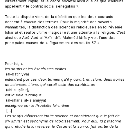
directement impliquer le cadre sociétal ainsi que ce que d’aucuns 
appellent « le contrat social sénégalais ».

Toute la dispute vient de la définition que les deux courants 
donnent à chacun des termes. Pour la majorité des savants 
wahhabites, la distinction des sciences religieuses en loi révélée 
(sharia) et réalité ultime (haqiqa) est une atteinte à la religion. C’est 
ainsi que Abū ‘Abd al-‘Azīz Idrīs Maḥmūd Idrīs y voit l’une des 
principales causes de « l’égarement des soufis 57 ».

Pour lui, « 
les soufis et les ésotéristes chiites
 (al-bāṭiniyya) 
entendent par ces deux termes qu’il y aurait, en islam, deux sortes 
de sciences. L’une, qui serait celle des exotéristes
 (ahl al-ẓāhir), 
est la voie islamique
 (al-sharia al-islāmiyya) 
enseignée par le Prophète lui-même
 […] 
Les soufis délaissent ladite science et considèrent que le fait de 
s’y limiter est synonyme de rabaissement. Pour eux, la personne 
qui a étudié la loi révélée, le Coran et la sunna, fait partie de la 