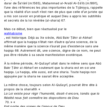
durar de Ša‘rānī (m.1565), Maḥammad al-‘Arabī Al-Sā’iḥ (m.1891), 
l’une des références les plus importantes de la Tijāniyya, rappelle 
que la réalité d’un soufi n’est rien de plus que celle d’un juriste qui 
a mis son savoir en pratique et auquel Dieu a appris les subtilités 
et secrets de la loi révélée (al-sharia) 67.

Mais ce débat, bien que réactualisé par le 
wahhabisme
, est historique. Déjà au Xe siècle, Abū Bakr Ṭāhir al-Abharī 
affirmait que la haqiqa n’était rien d’autre qu’une science, de la 
même manière que la science n’aurait pas d’existence sans une 
haqiqa 68. Autrement dit, une science, digne de ce nom, ne peut 
pas être réduite à sa seule manifestation exotérique.

À la même période, Al-Qušayrī allait dans le même sens que Abū 
Bakr Ṭāhir al-Abharī en soutenant que la sharia est en soi une 
haqiqa. La haqiqa, elle aussi, est une sharia. Toute haqiqa non 
appuyée par la sharia ne saurait être acceptée.

La même chose, toujours selon Al-Qušayrī, pourrait être dite à 
propos de la sharia69. « 
La Loi existe pour régir l’humanité, disait-il encore, tandis que la 
Réalité nous fait connaître les dispositions de Dieu
 70. » « 
Fait partie des signes de l’amour de Dieu