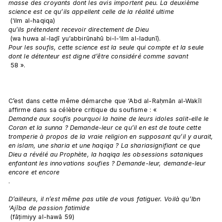
masse des croyants dont les avis importent peu. La deuxième 
science est ce qu’ils appellent celle de la réalité ultime
 (‘ilm al-haqiqa) 
qu’ils prétendent recevoir directement de Dieu
 (wa huwa al-laḏī yu‘abbirūnahū bi-l-‘ilm al-ladunī). 
Pour les soufis, cette science est la seule qui compte et la seule 
dont le détenteur est digne d’être considéré comme savant
 58 ».

C’est dans cette même démarche que ‘Abd al-Raḥmān al-Wakīl 
affirme dans sa célèbre critique du soufisme : « 
Demande aux soufis pourquoi la haine de leurs idoles salit-elle le 
Coran et la sunna ? Demande-leur ce qu’il en est de toute cette 
tromperie à propos de la vraie religion en supposant qu’il y aurait, 
en islam, une sharia et une haqiqa ? La shariasignifiant ce que 
Dieu a révélé au Prophète, la haqiqa les obsessions sataniques 
enfantant les innovations soufies ? Demande-leur, demande-leur 
encore et encore
.

D’ailleurs, il n’est même pas utile de vous fatiguer. Voilà qu’Ibn 
‘Ajība de passion fatimide
 (fāṭimiyy al-hawā 59) 