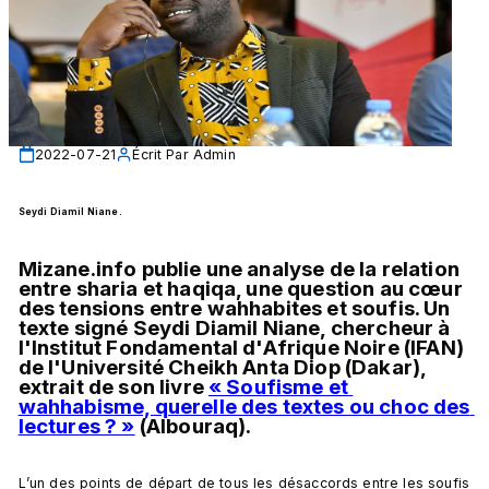
2022-07-21
Écrit Par
Admin
Seydi Diamil Niane.
Mizane.info publie une analyse de la relation 
entre sharia et haqiqa, une question au cœur 
des tensions entre wahhabites et soufis. Un 
texte signé Seydi Diamil Niane, chercheur à 
l'Institut Fondamental d'Afrique Noire (IFAN) 
de l'Université Cheikh Anta Diop (Dakar), 
extrait de son livre 
« Soufisme et 
wahhabisme, querelle des textes ou choc des 
lectures ? »
 (Albouraq).
L’un des points de départ de tous les désaccords entre les soufis 