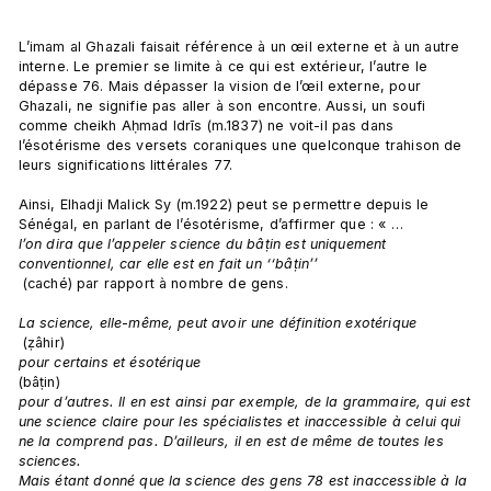
L’imam al Ghazali faisait référence à un œil externe et à un autre 
interne. Le premier se limite à ce qui est extérieur, l’autre le 
dépasse 76. Mais dépasser la vision de l’œil externe, pour 
Ghazali, ne signifie pas aller à son encontre. Aussi, un soufi 
comme cheikh Aḥmad Idrīs (m.1837) ne voit-il pas dans 
l’ésotérisme des versets coraniques une quelconque trahison de 
leurs significations littérales 77.

Ainsi, Elhadji Malick Sy (m.1922) peut se permettre depuis le 
Sénégal, en parlant de l’ésotérisme, d’affirmer que : « … 
l’on dira que l’appeler science du bâṭin est uniquement 
conventionnel, car elle est en fait un ‘‘bâṭin’’
 (caché) par rapport à nombre de gens.

La science, elle-même, peut avoir une définition exotérique
 (ẓâhir) 
pour certains et ésotérique 
(bâṭin) 
pour d’autres. Il en est ainsi par exemple, de la grammaire, qui est 
une science claire pour les spécialistes et inaccessible à celui qui 
ne la comprend pas. D’ailleurs, il en est de même de toutes les 
sciences.
Mais étant donné que la science des gens 78 est inaccessible à la 