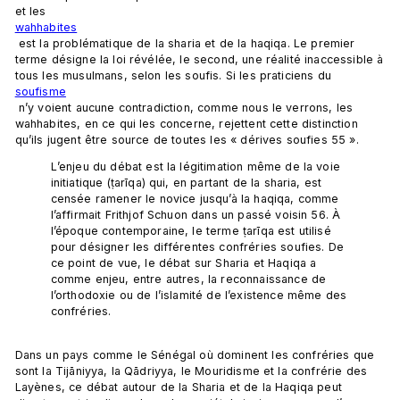
et les 
wahhabites
 est la problématique de la sharia et de la haqiqa. Le premier 
terme désigne la loi révélée, le second, une réalité inaccessible à 
tous les musulmans, selon les soufis. Si les praticiens du 
soufisme
 n’y voient aucune contradiction, comme nous le verrons, les 
wahhabites, en ce qui les concerne, rejettent cette distinction 
L’enjeu du débat est la légitimation même de la voie 
initiatique (ṭarīqa) qui, en partant de la sharia, est 
censée ramener le novice jusqu’à la haqiqa, comme 
l’affirmait Frithjof Schuon dans un passé voisin 56. À 
l’époque contemporaine, le terme ṭarīqa est utilisé 
pour désigner les différentes confréries soufies. De 
ce point de vue, le débat sur Sharia et Haqiqa a 
comme enjeu, entre autres, la reconnaissance de 
l’orthodoxie ou de l’islamité de l’existence même des 
confréries.
Dans un pays comme le Sénégal où dominent les confréries que 
sont la Tijāniyya, la Qādriyya, le Mouridisme et la confrérie des 
Layènes, ce débat autour de la Sharia et de la Haqiqa peut 