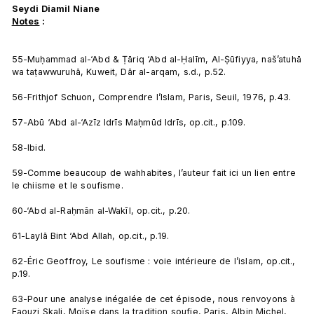
Seydi Diamil Niane 
Notes
 :
55-Muḥammad al-‘Abd & Ṭāriq ‘Abd al-Ḥalīm, Al-Ṣūfiyya, naš’atuhā 
wa taṭawwuruhā, Kuweit, Dār al-arqam, s.d., p.52.

56-Frithjof Schuon, Comprendre l’Islam, Paris, Seuil, 1976, p.43.

57-Abū ‘Abd al-‘Azīz Idrīs Maḥmūd Idrīs, op.cit., p.109.

58-Ibid.

59-Comme beaucoup de wahhabites, l’auteur fait ici un lien entre 
le chiisme et le soufisme.

60-‘Abd al-Raḥmān al-Wakīl, op.cit., p.20.

61-Laylā Bint ‘Abd Allah, op.cit., p.19.

62-Éric Geoffroy, Le soufisme : voie intérieure de l’islam, op.cit., 
p.19.

63-Pour une analyse inégalée de cet épisode, nous renvoyons à 
Faouzi Skali, Moïse dans la tradition soufie, Paris, Albin Michel, 