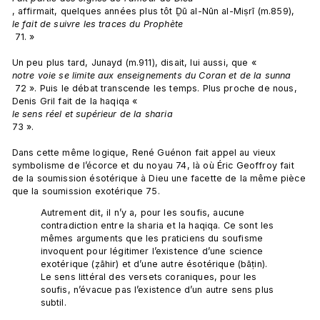
, affirmait, quelques années plus tôt Ḏū al-Nūn al-Miṣrī (m.859), 
le fait de suivre les traces du Prophète
 71. »

Un peu plus tard, Junayd (m.911), disait, lui aussi, que « 
notre voie se limite aux enseignements du Coran et de la sunna
 72 ». Puis le débat transcende les temps. Plus proche de nous, 
Denis Gril fait de la haqiqa « 
le sens réel et supérieur de la sharia
73 ».

Dans cette même logique, René Guénon fait appel au vieux 
symbolisme de l’écorce et du noyau 74, là où Éric Geoffroy fait 
de la soumission ésotérique à Dieu une facette de la même pièce 
Autrement dit, il n’y a, pour les soufis, aucune 
contradiction entre la sharia et la haqiqa. Ce sont les 
mêmes arguments que les praticiens du soufisme 
invoquent pour légitimer l’existence d’une science 
exotérique (ẓāhir) et d’une autre ésotérique (bāṭin). 
Le sens littéral des versets coraniques, pour les 
soufis, n’évacue pas l’existence d’un autre sens plus 
subtil.