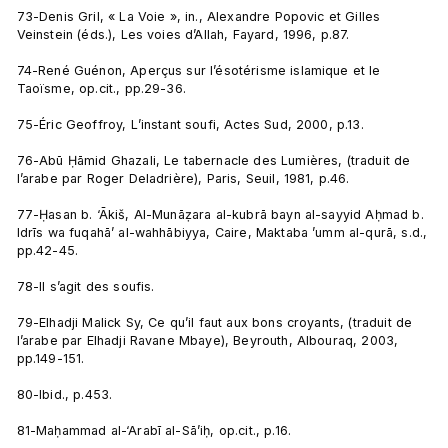
73-Denis Gril, « La Voie », in., Alexandre Popovic et Gilles 
Veinstein (éds.), Les voies d’Allah, Fayard, 1996, p.87.

74-René Guénon, Aperçus sur l’ésotérisme islamique et le 
Taoïsme, op.cit., pp.29-36.

75-Éric Geoffroy, L’instant soufi, Actes Sud, 2000, p.13.

76-Abū Ḥāmid Ghazali, Le tabernacle des Lumières, (traduit de 
l’arabe par Roger Deladrière), Paris, Seuil, 1981, p.46.

77-Ḥasan b. ‘Ākiš, Al-Munāẓara al-kubrā bayn al-sayyid Aḥmad b. 
Idrīs wa fuqahā’ al-wahhābiyya, Caire, Maktaba ’umm al-qurā, s.d., 
pp.42-45.

78-Il s’agit des soufis.

79-Elhadji Malick Sy, Ce qu’il faut aux bons croyants, (traduit de 
l’arabe par Elhadji Ravane Mbaye), Beyrouth, Albouraq, 2003, 
pp.149-151.

80-Ibid., p.453.

81-Maḥammad al-‘Arabī al-Sā’iḥ, op.cit., p.16.