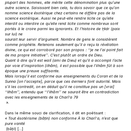
plupart des hommes, elle mérite cette dénomination plus qu’une 
autre science. Saisissant bien cela, tu dois savoir que ce qu’on 
nomme science ésotérique chez certains ne diffère pas de la 
science exotérique. Aussi ne peut-elle rendre licite ce qu’elle 
interdit ou interdire ce qu’elle rend licite comme nombreux sont 
portés à le croire parmi les ignorants. Et l’histoire de Ḫidr (paix 
sur lui) ne
saurait leur servir d’argument. Nombre de gens le considèrent 
comme prophète. Retenons seulement qu’il a reçu la révélation 
divine, ce qui est corroboré par son propos : ‘‘je ne l’ai point fait 
de ma propre initiative’’. C’est plutôt un ordre de Dieu. 
Quant à dire qu’il est walî (ami de Dieu) et qu’il a accompli l’acte 
par voie d’inspiration (ilhâm), il est possible que l’ilhâm fût à son 
époque une preuve suffisante. 
Mais lorsqu’il est conforme aux enseignements du Coran et de la 
Sunna [on l’accepte], parce que ces derniers font autorité. Mais 
s’il les contredit, on en déduit qu’il ne constitue pas un [vrai] 
‘‘ilhâm’’, entendu que ‘‘l’ilhâm’’ ne saurait être en contradiction 
avec les enseignements de la Charî‘a 79
 ».

Dans le même souci de clarification, il dit en poétisant : 
« Tout ésotérisme (bâṭin) non conforme À la Charî‘a, n’est que 
pure vanité
 (bâṭil) […] 