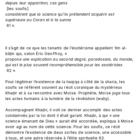
depuis leur apparition, ces gens
 [les soufis] 
considèrent que la science qu’ils prétendent acquérir est 
supérieure au Coran et à la sunna
 61 ».

Il s’agit de ce que les tenants de l’ésotérisme appellent ‘ilm al-
bāṭin qui, selon Éric Geoffroy, « 
propose une explication au second degré, paradoxale, du monde, 
qui est le plus souvent incompréhensible pour les exotéristes
 62 ».

Pour légitimer l’existence de la haqiqa à côté de la sharia, les 
soufis se réfèrent souvent au récit coranique du mystérieux 
Khaḍir et à sa rencontre avec Moïse. Prophète, Moïse juge tous 
les actes humains à la lumière de la révélation (waḥy).

Accompagnant Khaḍir, il voit ce dernier accomplir des actes 
condamnés par la loi dont il était garant. Khaḍir, à qui « une 
science émanant de Dieu » aurait été accordée, expliqua à Moïse 
avoir agi au nom de cette science. Pour les soufis, ce récit 
démontre l’existence de deux sortes de science, une accessible 
à tous, et une autre réservée à l’élite spirituelle 63.
