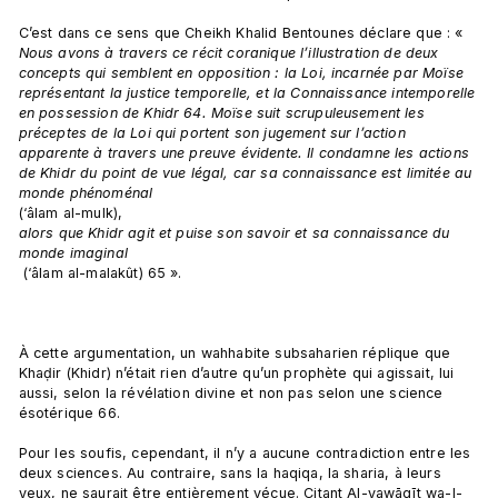
C’est dans ce sens que Cheikh Khalid Bentounes déclare que : « 
Nous avons à travers ce récit coranique l’illustration de deux 
concepts qui semblent en opposition : la Loi, incarnée par Moïse 
représentant la justice temporelle, et la Connaissance intemporelle 
en possession de Khidr 64. Moïse suit scrupuleusement les 
préceptes de la Loi qui portent son jugement sur l’action 
apparente à travers une preuve évidente. Il condamne les actions 
de Khidr du point de vue légal, car sa connaissance est limitée au 
monde phénoménal 
(‘âlam al-mulk), 
alors que Khidr agit et puise son savoir et sa connaissance du 
monde imaginal
 (‘âlam al-malakût) 65 ».

À cette argumentation, un wahhabite subsaharien réplique que 
Khaḍir (Khidr) n’était rien d’autre qu’un prophète qui agissait, lui 
aussi, selon la révélation divine et non pas selon une science 
ésotérique 66.

Pour les soufis, cependant, il n’y a aucune contradiction entre les 
deux sciences. Au contraire, sans la haqiqa, la sharia, à leurs 
yeux, ne saurait être entièrement vécue. Citant Al-yawāqīt wa-l-