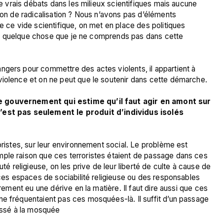
de vrais débats dans les milieux scientifiques mais aucune 
ion de radicalisation ? Nous n’avons pas d’éléments 
e ce vide scientifique, on met en place des politiques 
 y a quelque chose que je ne comprends pas dans cette 
ngers pour commettre des actes violents, il appartient à 
violence et on ne peut que le soutenir dans cette démarche.

e gouvernement qui estime qu’il faut agir en amont sur 
n’est pas seulement le produit d’individus isolés
oristes, sur leur environnement social. Le problème est 
ple raison que ces terroristes étaient de passage dans ces 
religieuse, on les prive de leur liberté de culte à cause de 
 ces espaces de sociabilité religieuse ou des responsables 
irement eu une dérive en la matière. Il faut dire aussi que ces 
ne fréquentaient pas ces mosquées-là. Il suffit d’un passage 
passé à la mosquée 