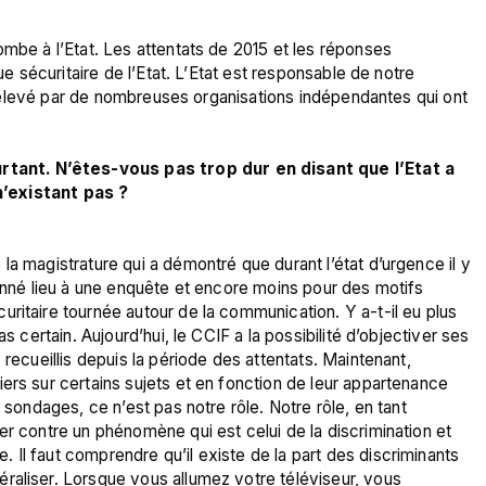
ombe à l’Etat. Les attentats de 2015 et les réponses 
ue sécuritaire de l’Etat. L’Etat est responsable de notre 
st relevé par de nombreuses organisations indépendantes qui ont 
ant. N’êtes-vous pas trop dur en disant que l’Etat a 
 n’existant pas ? 
a magistrature qui a démontré que durant l’état d’urgence il y 
donné lieu à une enquête et encore moins pour des motifs 
ritaire tournée autour de la communication. Y a-t-il eu plus 
s certain. Aujourd’hui, le CCIF a la possibilité d’objectiver ses 
recueillis depuis la période des attentats. Maintenant, 
ers sur certains sujets et en fonction de leur appartenance 
 sondages, ce n’est pas notre rôle. Notre rôle, en tant 
er contre un phénomène qui est celui de la discrimination et 
Il faut comprendre qu’il existe de la part des discriminants 
raliser. Lorsque vous allumez votre téléviseur, vous 