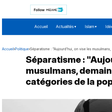
Accueil
Actualités
Islam
Idé
▼
▼
Accueil
›
Politique
›
Séparatisme : "Aujourd’hui, on vise les musulmans,
Séparatisme : "Aujou
musulmans, demain, 
catégories de la po