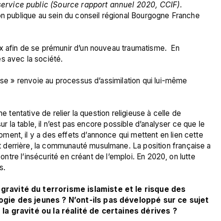
ervice public (Source rapport annuel 2020, CCIF).
on publique au sein du conseil régional Bourgogne Franche 
x afin de se prémunir d’un nouveau traumatisme.  En 
s avec la société.

ise » renvoie au processus d’assimilation qui lui-même 
e tentative de relier la question religieuse à celle de 
ur la table, il n’est pas encore possible d’analyser ce que le 
ent, il y a des effets d’annonce qui mettent en lien cette 
derrière, la communauté musulmane. La position française a 
contre l’insécurité en créant de l’emploi. En 2020, on lutte 
.

ravité du terrorisme islamiste et le risque des 
ogie des jeunes ? N’ont-ils pas développé sur ce sujet 
 la gravité ou la réalité de certaines dérives ?