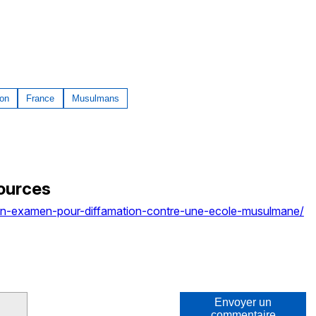
ion
France
Musulmans
ources
en-examen-pour-diffamation-contre-une-ecole-musulmane/
Envoyer un
commentaire