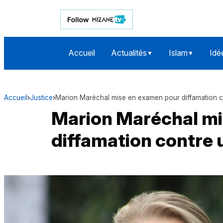
Accueil
Actualités
Islam
Idé
▼
▼
Accueil
›
Justice
›
Marion Maréchal mise en examen pour diffamation 
Marion Maréchal mi
diffamation contre