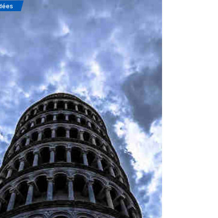
dées
Soufisme