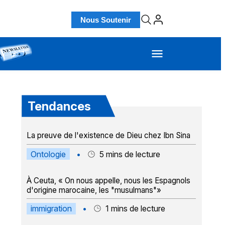
Nous Soutenir
Tendances
La preuve de l'existence de Dieu chez Ibn Sina
Ontologie
•
5
mins de lecture
À Ceuta, « On nous appelle, nous les Espagnols
d'origine marocaine, les "musulmans"»
immigration
•
1
mins de lecture