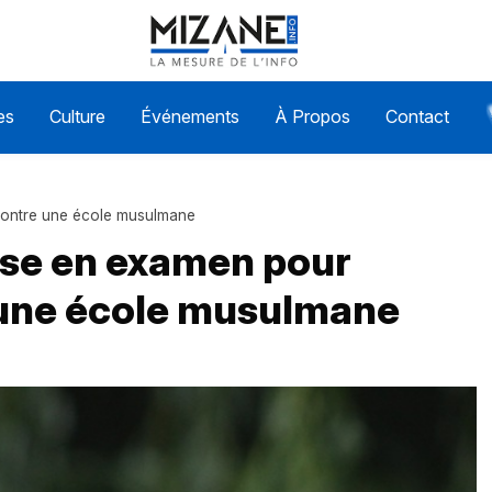
es
Culture
Événements
À Propos
Contact
contre une école musulmane
se en examen pour
 une école musulmane