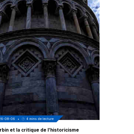
26-08-06
•
4
mins de lecture
2026-08-06
•
bin et la critique de l’historicisme
Au coeur de