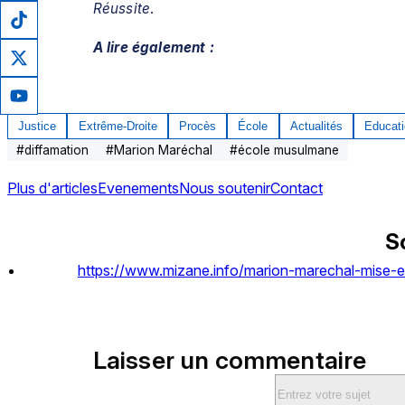
Réussite
.
A lire également :
Justice
Extrême-Droite
Procès
École
Actualités
Educat
#
diffamation
#
Marion Maréchal
#
école musulmane
Plus d'articles
Evenements
Nous soutenir
Contact
S
https://www.mizane.info/marion-marechal-mise-
Laisser un commentaire