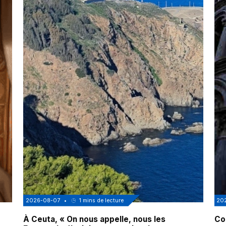
2026-08-07
•
1
mins de lecture
20
À Ceuta, « On nous appelle, nous les
Cor