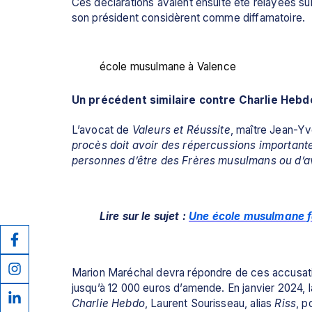
Ces déclarations avaient ensuite été relayées su
son président considèrent comme diffamatoire.
école musulmane à Valence
Un précédent similaire contre Charlie Hebd
L’avocat de 
Valeurs et Réussite
, maître Jean-Yv
procès doit avoir des répercussions important
personnes d’être des Frères musulmans ou d’avo
Lire sur le sujet : 
Une école musulmane f
Marion Maréchal devra répondre de ces accusation
Charlie Hebdo
, Laurent Sourisseau, alias 
Riss
, p