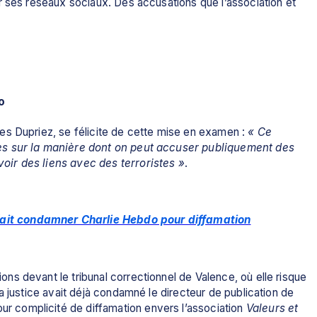
r ses réseaux sociaux. Des accusations que l’association et 
o
es Dupriez, se félicite de cette mise en examen : 
«
Ce 
es sur la manière dont on peut accuser publiquement des 
ir des liens avec des terroristes »
.
ait condamner Charlie Hebdo pour diffamation
s devant le tribunal correctionnel de Valence, où elle risque 
jusqu’à 12 000 euros d’amende. En janvier 2024, la justice avait déjà condamné le directeur de publication de 
our complicité de diffamation envers l’association 
Valeurs et 