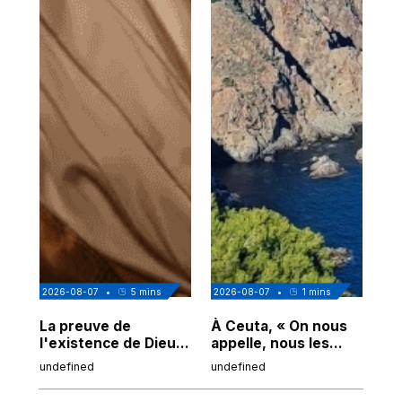
2026-08-07
•
5
mins
2026-08-07
•
1
mins
202
La preuve de
À Ceuta, « On nous
Cor
l'existence de Dieu
appelle, nous les
de
chez Ibn Sina
Espagnols d'origine
undefined
undefined
und
marocaine, les
"musulmans"»