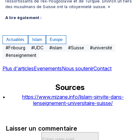
ressortissants de l’ex-Yougoslavie et de Turquie. Environ un tiers 
des musulmans de Suisse ont la citoyenneté suisse. »
A lire également :
Actualités
Islam
Europe
#
Fribourg
#
UDC
#
islam
#
Suisse
#
université
#
enseignement
Plus d'articles
Evenements
Nous soutenir
Contact
Sources
https://www.mizane.info/lislam-sinvite-dans-
lenseignement-universitaire-suisse/
Laisser un commentaire