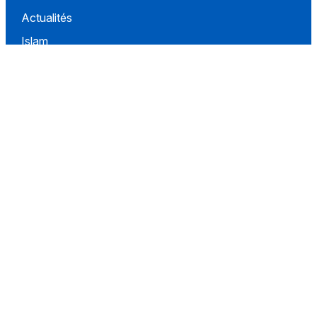
Actualités
Islam
Idées
Culture
Événements
Société
Nous Soutenir
À propos
Contact
Conditions d'utilisation
Politique de confidentialité
Conditions de vente