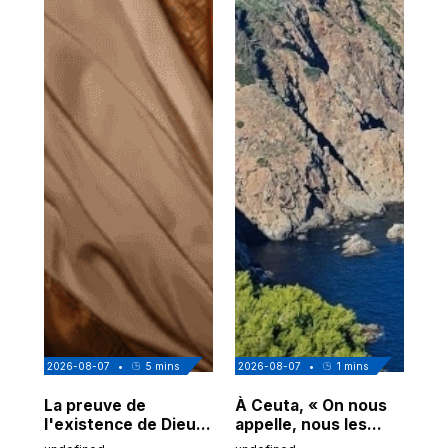
2026-08-07
•
5
mins
2026-08-07
•
1
mins
202
La preuve de
À Ceuta, « On nous
Cor
l'existence de Dieu
appelle, nous les
de
chez Ibn Sina
Espagnols d'origine