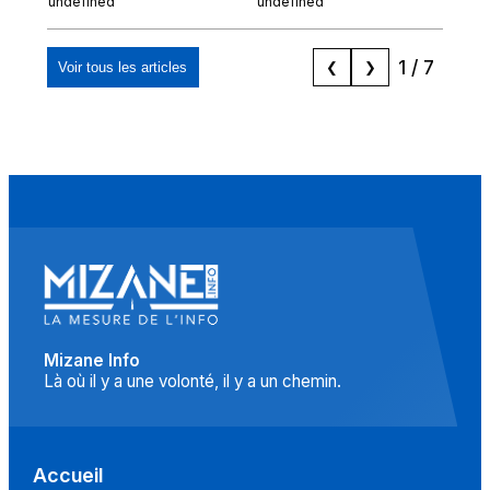
undefined
undefined
und
marocaine, les
"musulmans"»
1
/
7
Voir tous les articles
❮
❯
Mizane Info
Là où il y a une volonté, il y a un chemin.
Accueil