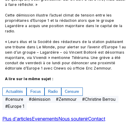
à faire réfléchir. »

Cette démission illustre l’actuel climat de tension entre les 
propriétaires d’Europe 1 et la rédaction alors que le groupe 
Lagardère a acquis une position majoritaire dans le capital de la 
radio.

« Leurs élus et la Société des rédacteurs de la station publiaient 
une tribune dans Le Monde, pour alerter sur l’avenir d’Europe 1 au 
sein d’un groupe – Lagardère – où Vincent Bolloré est désormais 
majoritaire, via Vivendi » mentionne Télérama. Une grève a été 
conduit de venrdedi à ce lundi pour dénoncer une proximité 
éditoriale d’Europe 1 avec Cnews où officie Eric Zemmour.

A lire sur le même sujet :
Actualités
Focus
Radio
Censure
#
censure
#
démission
#
Zemmour
#
Christine Berrou
#
Europe 1
Plus d'articles
Evenements
Nous soutenir
Contact