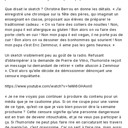
Que disait le sketch ? Christine Berrou en donne les détails. « J’ai 
enregistré une chronique sur la fête des pères, qui imaginait un 
enseignant en classe, proposant aux élèves de préparer le 
traditionnel cadeau : « On va faire des colliers de nouilles ! Non, 
mon papa il est allergique au gluten ! Bon alors on va faire des 
porte-clefs en cuir ! Non mon papa il est vegan, il ne porte pas de 
cuir ! Bon alors on va dessiner des bonhommes qui sourient ! Non 
mon papa c’est Eric Zemmour, il aime pas les gens heureux. »

Un sketch visiblement peu au goût de la radio. Refusant 
d’obtempérer à la demande de Pierre de Vilno, l’humoriste reçoit 
un message lui demandant de retirer « cette allusion à Zemmour 
». C’est alors qu’elle décide de démissionner dénonçant une 
censure inquiétante.

https://www.youtube.com/watch?v=1eWi6GHAxn0

« Je ne me voyais pas continuer à produire du contenu pour un 
média que je ne cautionne plus. Si on me coupe pour une vanne 
de ce type, qu’est-ce que je vais bien pouvoir dire la semaine 
prochaine ? Cette censure signifie qu’une personne dangereuse 
est en train de devenir intouchable, et je ne veux pas participer à 
ça. Si l’humoriste ne peut plus faire rire en caricaturant les travers 
de quelqu’un, c’est gravissime. Car on sert à faire rire, mais aussi 