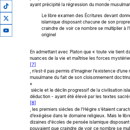
Le libre examen des Écritures devant donn
islamique disposant chacune de son propre
craindre de voir ce nombre se multiplier à l
originel
En admettant avec Platon que « toute vie tient dan
nuances de la vie et maîtrise les forces mystéri
[7]
, n’est-il pas permis d’imaginer l’existence d’une rel
musulmane du fait de son cloisonnement doctrinal
e
 siècle et le déclin progressif de la civilisation islamique ? Rappelons que l’ijtihâd - effort de réflexion et de 
déduction - ayant été élevé par les textes sacrés
[8]
, les premiers siècles de l’Hégire s’étaient caracté
d’exégèse dans le domaine religieux. Mais le lib
dizaines d’écoles de pensée islamique disposant
pouvaient que craindre de voir ce nombre se multip