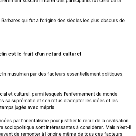
lièrement suscité l’intérêt des participants fut celle de la 
arbares qui fut à l’origine des siècles les plus obscurs de 
in est le fruit d’un retard culturel
clin musulman par des facteurs essentiellement politiques, 
ial et culturel, parmi lesquels l’enfermement du monde 
 sa suprématie et son refus d’adopter les idées et les 
gtemps jugés avec mépris
es par l’orientalisme pour justifier le recul de la civilisation 
 sociopolitique sont intéressantes à considérer. Mais n’est-il 
essayant de remonter à l’origine même de tous ces facteurs 