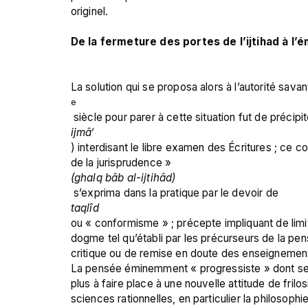
originel.

De la fermeture des portes de l’ijtihad à l’
La solution qui se proposa alors à l’autorité sava
e
 siècle pour parer à cette situation fut de précip
ijmâ‘
) interdisant le libre examen des Écritures ; ce c
de la jurisprudence » 
(ghalq bâb al-ijtihâd)
 s’exprima dans la pratique par le devoir de 
taqlîd 
ou « conformisme » ; précepte impliquant de limiter 
dogme tel qu’établi par les précurseurs de la pensé
critique ou de remise en doute des enseignement
La pensée éminemment « progressiste » dont se pr
plus à faire place à une nouvelle attitude de frilos
sciences rationnelles, en particulier la philosophie.