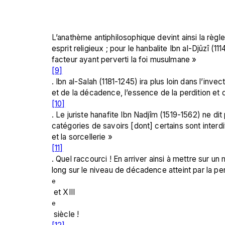
L’anathème antiphilosophique devint ainsi la règle
esprit religieux ; pour le hanbalite Ibn al-Djûzî (11
facteur ayant perverti la foi musulmane »
[9]
. Ibn al-Salah (1181-1245) ira plus loin dans l’invec
et de la décadence, l’essence de la perdition et d
[10]
. Le juriste hanafite Ibn Nadjîm (1519-1562) ne dit 
catégories de savoirs [dont] certains sont interdits
et la sorcellerie »
[11]
. Quel raccourci ! En arriver ainsi à mettre sur un
long sur le niveau de décadence atteint par la pe
e
 et XIII
e
 siècle !