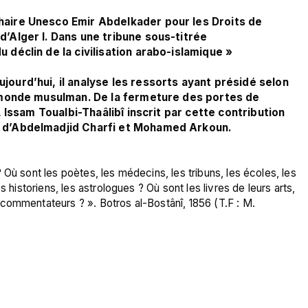
Chaire Unesco Emir Abdelkader pour les Droits de 
 d’Alger I. Dans une tribune sous-titrée
u déclin de la civilisation arabo-islamique »
jourd’hui, il analyse les ressorts ayant présidé selon 
du monde musulman. De la fermeture des portes de 
d, Issam Toualbi-Thaâlibî inscrit par cette contribution 
s d’Abdelmadjid Charfi et Mohamed Arkoun.  
Où sont les poètes, les médecins, les tribuns, les écoles, les 
 historiens, les astrologues ? Où sont les livres de leurs arts, 
commentateurs ? ». Botros al-Bostânî, 1856 (T.F : M. 