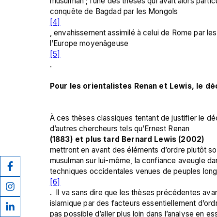
musulman ; l’une des thèses qui avait alors particu
conquête de Bagdad par les Mongols
[4]
, envahissement assimilé à celui de Rome par les B
l’Europe moyenâgeuse
[5]
.

Pour les orientalistes Renan et Lewis, le décl
À ces thèses classiques tentant de justifier le dé
d’autres chercheurs tels qu’Ernest Renan 
(1883) et plus tard Bernard Lewis (2002) 
mettront en avant des éléments d’ordre plutôt soc
musulman sur lui-même, la confiance aveugle dans
techniques occidentales venues de peuples lon
[6]
.  Il va sans dire que les thèses précédentes avancé
islamique par des facteurs essentiellement d’ordre
pas possible d’aller plus loin dans l’analyse en 