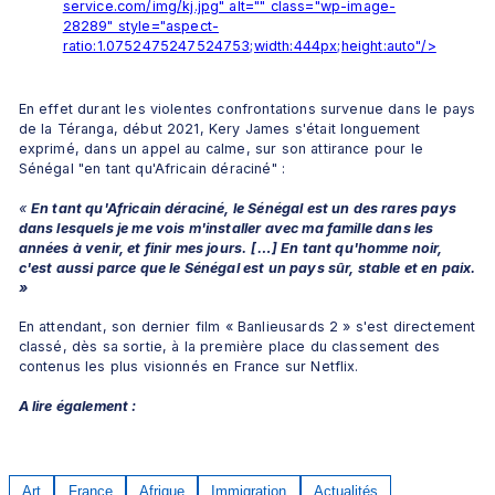
service.com/img/kj.jpg" alt="" class="wp-image-
28289" style="aspect-
ratio:1.0752475247524753;width:444px;height:auto"/>
En effet durant les violentes confrontations survenue dans le pays 
de la Téranga, début 2021, Kery James s'était longuement 
exprimé, dans un appel au calme, sur son attirance pour le 
Sénégal "en tant qu'Africain déraciné" :
« 
En tant qu'Africain déraciné, le Sénégal est un des rares pays 
dans lesquels je me vois m'installer avec ma famille dans les 
années à venir, et finir mes jours.
[
…] En tant qu'homme noir, 
c'est aussi parce que le Sénégal est un pays sûr, stable et en paix.
»
En attendant, son dernier film « Banlieusards 2 » s'est directement 
classé, dès sa sortie, à la première place du classement des 
contenus les plus visionnés en France sur Netflix.
A lire également :
Art
France
Afrique
Immigration
Actualités