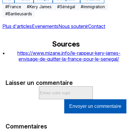
#
France
#
Kery James
#
Sénégal
#
immigration
#
Banlieusards
Plus d'articles
Evenements
Nous soutenir
Contact
Sources
https://www.mizane.info/le-rappeur-kery-james-
envisage-de-quitter-la-france-pour-le-senegal/
Laisser un commentaire
Envoyer un commentaire
Commentaires