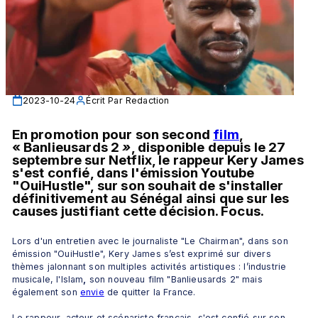
2023-10-24
Écrit Par
Redaction
En promotion pour son second 
film
, 
« Banlieusards 2 
»
, disponible depuis le 27 
septembre sur Netflix, le rappeur Kery James 
s'est confié, dans l'émission Youtube 
"OuiHustle", sur son souhait de s'installer 
définitivement au Sénégal ainsi que sur les 
causes justifiant cette décision. Focus.
Lors d'un entretien avec le journaliste "Le Chairman", dans son 
émission "OuiHustle", Kery James s’est exprimé sur divers 
thèmes jalonnant son multiples activités artistiques : l’industrie 
musicale, l'Islam
,
 son nouveau film "Banlieusards 2" mais 
également son 
envie
 de quitter la France.
Le rappeur, acteur et scénariste français, s'est confié sur son 