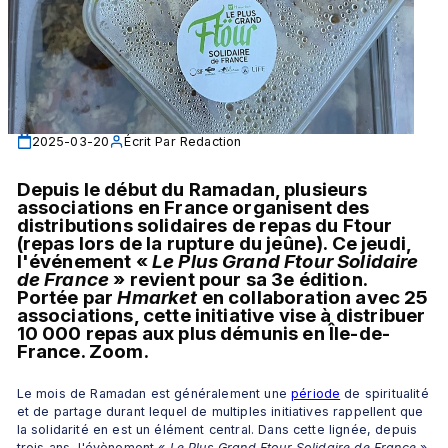
2025-03-20
Écrit Par
Redaction
Depuis le début du Ramadan, plusieurs 
associations en France organisent des 
distributions solidaires de repas du Ftour 
(repas lors de la rupture du jeûne). Ce jeudi, 
l'événement « 
Le Plus Grand Ftour Solidaire 
de France
 » revient pour sa 3e édition. 
Portée par 
Hmarket
 en collaboration avec 25 
associations, cette initiative vise à distribuer 
10 000 repas aux plus démunis en Île-de-
France. Zoom.
Le mois de Ramadan est généralement une 
période
 de spiritualité 
et de partage durant lequel de multiples initiatives rappellent que 
la solidarité en est un élément central. Dans cette lignée, depuis 
trois ans, l'évènement « 
Le Plus Grand Ftour Solidaire de France
 » 