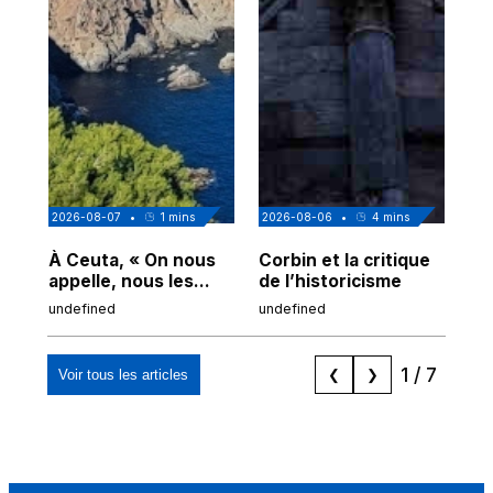
2026-08-07
•
1
mins
2026-08-06
•
4
mins
202
À Ceuta, « On nous
Corbin et la critique
Au
appelle, nous les
de l’historicisme
co
Espagnols d'origine
po
undefined
undefined
und
marocaine, les
tr
"musulmans"»
1
/
7
Voir tous les articles
❮
❯