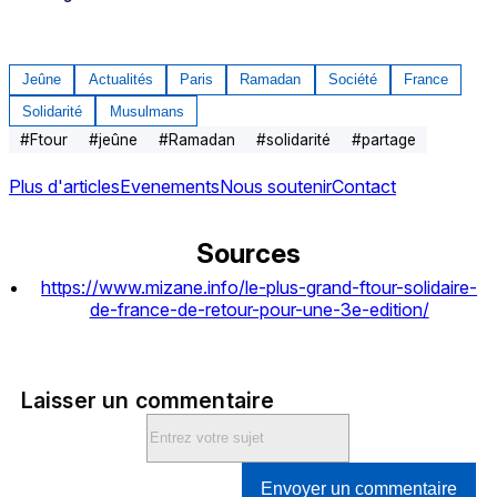
Jeûne
Actualités
Paris
Ramadan
Société
France
Solidarité
Musulmans
#
Ftour
#
jeûne
#
Ramadan
#
solidarité
#
partage
Plus d'articles
Evenements
Nous soutenir
Contact
Sources
https://www.mizane.info/le-plus-grand-ftour-solidaire-
de-france-de-retour-pour-une-3e-edition/
Laisser un commentaire
Envoyer un commentaire