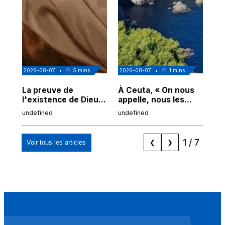
2026-08-07
•
5
mins
2026-08-07
•
1
mins
202
La preuve de
À Ceuta, « On nous
Cor
l'existence de Dieu
appelle, nous les
de
chez Ibn Sina
Espagnols d'origine
undefined
undefined
und
marocaine, les
"musulmans"»
1
/
7
Voir tous les articles
❮
❯