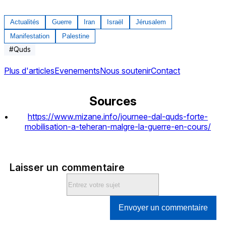
Actualités
Guerre
Iran
Israël
Jérusalem
Manifestation
Palestine
#
Quds
Plus d'articles
Evenements
Nous soutenir
Contact
Sources
https://www.mizane.info/journee-dal-quds-forte-
mobilisation-a-teheran-malgre-la-guerre-en-cours/
Laisser un commentaire
Envoyer un commentaire