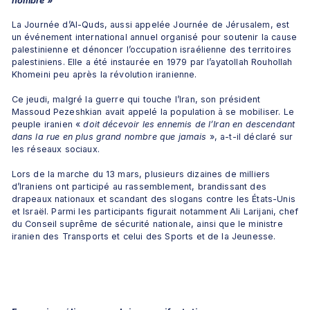
nombre 
»
La Journée d’Al-Quds, aussi appelée Journée de Jérusalem, est 
un événement international annuel organisé pour soutenir la cause 
palestinienne et dénoncer l’occupation israélienne des territoires 
palestiniens. Elle a été instaurée en 1979 par l’ayatollah Rouhollah 
Khomeini peu après la révolution iranienne.
Ce jeudi, malgré la guerre qui touche l’Iran, son président 
Massoud Pezeshkian avait appelé la population à se mobiliser. Le 
peuple iranien «
 doit décevoir les ennemis de l’Iran en descendant 
dans la rue en plus grand nombre que jamais 
», a-t-il déclaré sur 
les réseaux sociaux.
Lors de la marche du 13 mars, plusieurs dizaines de milliers 
d’Iraniens ont participé au rassemblement, brandissant des 
drapeaux nationaux et scandant des slogans contre les États-Unis 
et Israël. Parmi les participants figurait notamment Ali Larijani, chef 
du Conseil suprême de sécurité nationale, ainsi que le ministre 
iranien des Transports et celui des Sports et de la Jeunesse.