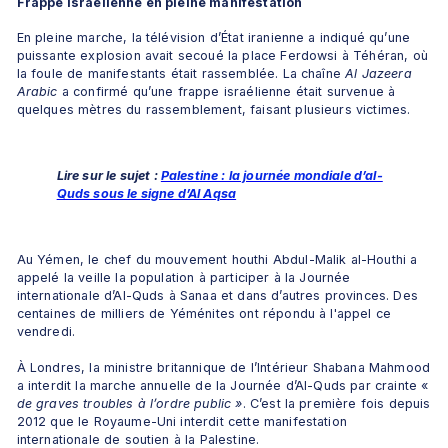
Frappe israélienne en pleine manifestation
En pleine marche, la télévision d’État iranienne a indiqué qu’une 
puissante explosion avait secoué la place Ferdowsi à Téhéran, où 
la foule de manifestants était rassemblée. La chaîne
 Al Jazeera 
Arabic
 a confirmé qu’une frappe israélienne était survenue à 
quelques mètres du rassemblement, faisant plusieurs victimes.
Lire sur le sujet : 
Palestine : la journée mondiale d’al-
Quds sous le signe d’Al Aqsa
Au Yémen, le chef du mouvement houthi Abdul-Malik al-Houthi a 
appelé la veille la population à participer à la Journée 
internationale d’Al-Quds à Sanaa et dans d’autres provinces. Des 
centaines de milliers de Yéménites ont répondu à l'appel ce 
vendredi.
À Londres, la ministre britannique de l’Intérieur Shabana Mahmood 
a interdit la marche annuelle de la Journée d’Al-Quds par crainte «
de graves troubles à l’ordre public »
. C’est la première fois depuis 
2012 que le Royaume-Uni interdit cette manifestation 
internationale de soutien à la Palestine.