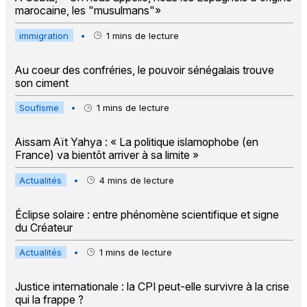
marocaine, les "musulmans"»
immigration
•
1
mins de lecture
Au coeur des confréries, le pouvoir sénégalais trouve
son ciment
Soufisme
•
1
mins de lecture
Aissam Aït Yahya : « La politique islamophobe (en
France) va bientôt arriver à sa limite »
Actualités
•
4
mins de lecture
Éclipse solaire : entre phénomène scientifique et signe
du Créateur
Actualités
•
1
mins de lecture
Justice internationale : la CPI peut-elle survivre à la crise
qui la frappe ?