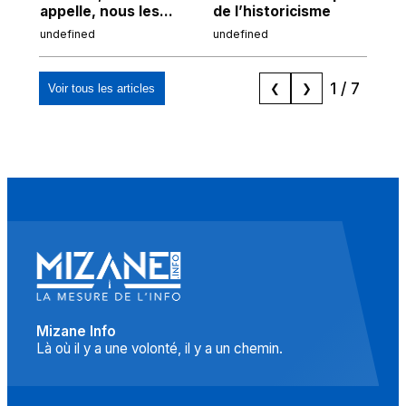
appelle, nous les
de l’historicisme
co
Espagnols d'origine
po
undefined
undefined
und
marocaine, les
tr
"musulmans"»
1
/
7
Voir tous les articles
❮
❯
Mizane Info
Là où il y a une volonté, il y a un chemin.