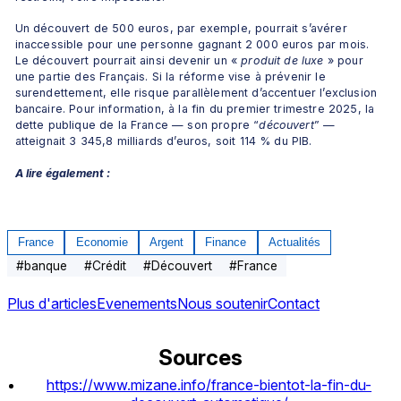
Un découvert de 500 euros, par exemple, pourrait s’avérer 
inaccessible pour une personne gagnant 2 000 euros par mois. 
Le découvert pourrait ainsi devenir un « 
produit de luxe
 » pour 
une partie des Français. Si la réforme vise à prévenir le 
surendettement, elle risque parallèlement d’accentuer l’exclusion 
bancaire. Pour information, à la fin du premier trimestre 2025, la 
dette publique de la France — son propre “
découvert
” — 
atteignait 3 345,8 milliards d’euros, soit 114 % du PIB.
A lire également :
France
Economie
Argent
Finance
Actualités
#
banque
#
Crédit
#
Découvert
#
France
Plus d'articles
Evenements
Nous soutenir
Contact
Sources
https://www.mizane.info/france-bientot-la-fin-du-