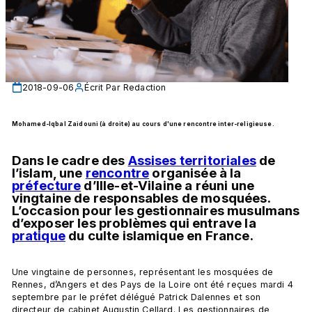
2018-09-06
Écrit Par
Redaction
Mohamed-Iqbal Zaidouni (à droite) au cours d'une rencontre inter-religieuse. 
Dans le cadre des 
Assises territoriales
 de 
l’islam, une 
rencontre
 organisée à la 
préfecture
 d’Ille-et-Vilaine a réuni une 
vingtaine de responsables de mosquées. 
L’occasion pour les gestionnaires musulmans 
d’exposer les problèmes qui entrave la 
pratique
 du culte islamique en France. 
Une vingtaine de personnes, représentant les mosquées de 
Rennes, d’Angers et des Pays de la Loire ont été reçues mardi 4 
septembre par le préfet délégué Patrick Dalennes et son 
directeur de cabinet Augustin Cellard. Les gestionnaires de 