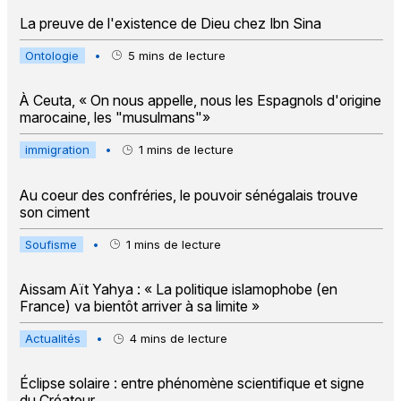
La preuve de l'existence de Dieu chez Ibn Sina
Ontologie
•
5
mins de lecture
À Ceuta, « On nous appelle, nous les Espagnols d'origine
marocaine, les "musulmans"»
immigration
•
1
mins de lecture
Au coeur des confréries, le pouvoir sénégalais trouve
son ciment
Soufisme
•
1
mins de lecture
Aissam Aït Yahya : « La politique islamophobe (en
France) va bientôt arriver à sa limite »
Actualités
•
4
mins de lecture
Éclipse solaire : entre phénomène scientifique et signe
du Créateur