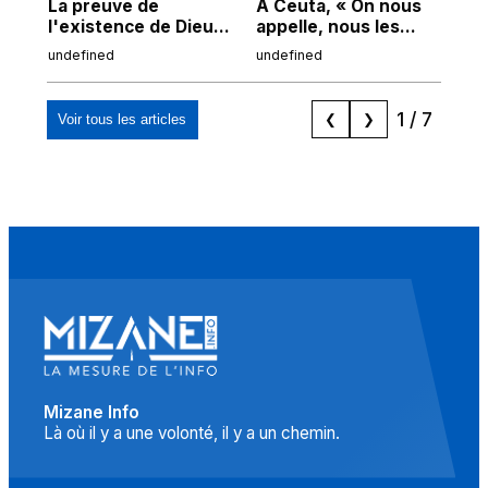
La preuve de
À Ceuta, « On nous
Cor
l'existence de Dieu
appelle, nous les
de
chez Ibn Sina
Espagnols d'origine
undefined
undefined
und
marocaine, les
"musulmans"»
1
/
7
Voir tous les articles
❮
❯
Mizane Info
Là où il y a une volonté, il y a un chemin.