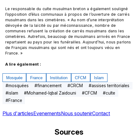
Le responsable du culte musulman breton a également souligné 
l’opposition d’élus communaux à propos de l’ouverture de carrés 
musulmans dans les cimetières. « Au nom d’une interprétation 
dévoyée de la laïcité ou par méconnaissance, nombre de 
communes refusent la création de carrés musulmans dans les 
cimetières. Autrefois, beaucoup de musulmans arrivés en France 
repartaient au pays pour les funérailles. Aujourd’hui, nous parlons 
de Français musulmans qui sont nés et ont toujours vécu en 
France. »

A lire également :
Mosquée
France
Institution
CFCM
Islam
#
mosquées
#
financement
#
CRCM
#
assises territoriales
#
islam
#
Mohamed-Iqbal Zaidouni
#
CFCM
#
culte
#
France
Plus d'articles
Evenements
Nous soutenir
Contact
Sources