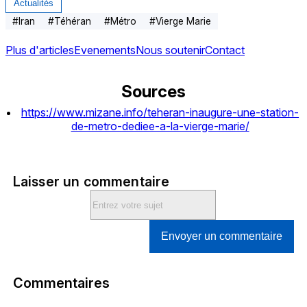
Actualités
#
Iran
#
Téhéran
#
Métro
#
Vierge Marie
Plus d'articles
Evenements
Nous soutenir
Contact
Sources
https://www.mizane.info/teheran-inaugure-une-station-
de-metro-dediee-a-la-vierge-marie/
Laisser un commentaire
Envoyer un commentaire
Commentaires