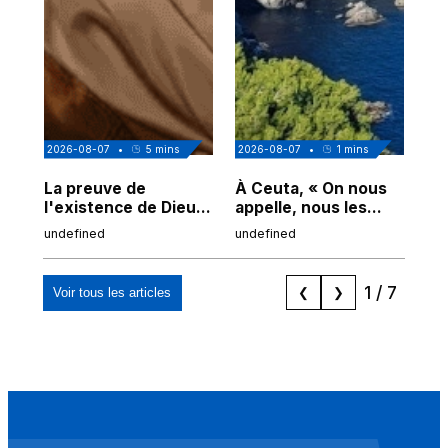
2026-08-07
•
5
mins
2026-08-07
•
1
mins
202
La preuve de
À Ceuta, « On nous
Cor
l'existence de Dieu
appelle, nous les
de
chez Ibn Sina
Espagnols d'origine
undefined
undefined
und
marocaine, les
"musulmans"»
1
/
7
Voir tous les articles
❮
❯