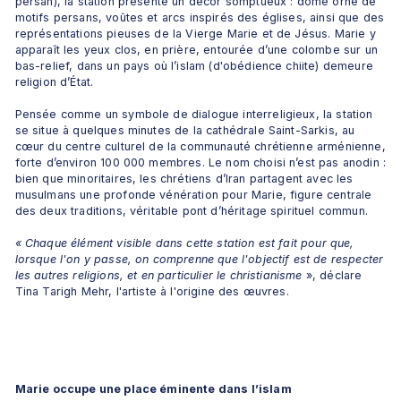
persan), la station présente un décor somptueux : dôme orné de 
motifs persans, voûtes et arcs inspirés des églises, ainsi que des 
représentations pieuses de la Vierge Marie et de Jésus. Marie y 
apparaît les yeux clos, en prière, entourée d’une colombe sur un 
bas-relief, dans un pays où l’islam (d'obédience chiite) demeure 
religion d’État.
Pensée comme un symbole de dialogue interreligieux, la station 
se situe à quelques minutes de la cathédrale Saint-Sarkis, au 
cœur du centre culturel de la communauté chrétienne arménienne, 
forte d’environ 100 000 membres. Le nom choisi n’est pas anodin : 
bien que minoritaires, les chrétiens d’Iran partagent avec les 
musulmans une profonde vénération pour Marie, figure centrale 
des deux traditions, véritable pont d’héritage spirituel commun.
« Chaque élément visible dans cette station est fait pour que, 
lorsque l'on y passe, on comprenne que l'objectif est de respecter 
les autres religions, et en particulier le christianisme 
», déclare 
Tina Tarigh Mehr, l'artiste à l'origine des œuvres.
Marie occupe une place éminente dans l’islam