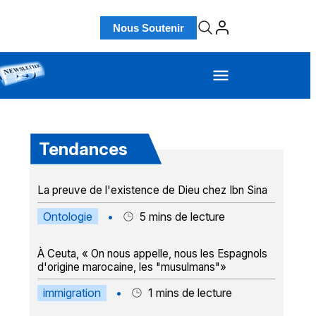
Nous Soutenir
Tendances
La preuve de l'existence de Dieu chez Ibn Sina
Ontologie
•
5
mins de lecture
À Ceuta, « On nous appelle, nous les Espagnols
d'origine marocaine, les "musulmans"»
immigration
•
1
mins de lecture