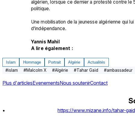
algérien, lorsque ce dernier a protesté contre l
politique.

Une mobilisation de la jeunesse algérienne qui lui 
d’indépendance.

Yannis Mahil
A lire également :
Islam
Hommage
Portrait
Algérie
Actualités
#
islam
#
Malcolm X
#
Algérie
#
Tahar Gaïd
#
ambassadeur
Plus d'articles
Evenements
Nous soutenir
Contact
S
https://www.mizane.info/tahar-gaid