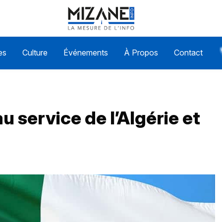
es
Culture
Événements
À Propos
Contact
u service de l’Algérie et