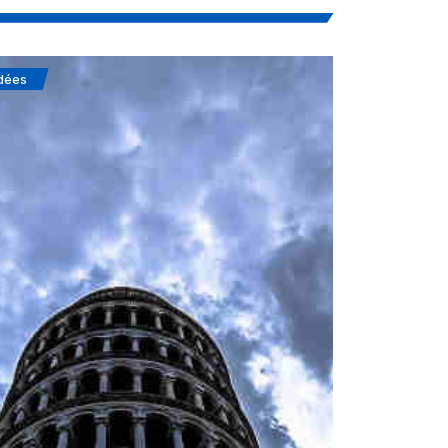
dées
Soufisme