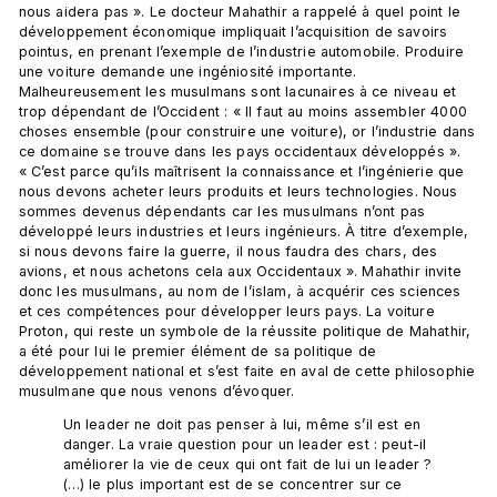
nous aidera pas ». Le docteur Mahathir a rappelé à quel point le 
développement économique impliquait l’acquisition de savoirs 
pointus, en prenant l’exemple de l’industrie automobile. Produire 
une voiture demande une ingéniosité importante. 
Malheureusement les musulmans sont lacunaires à ce niveau et 
trop dépendant de l’Occident : « Il faut au moins assembler 4000 
choses ensemble (pour construire une voiture), or l’industrie dans 
ce domaine se trouve dans les pays occidentaux développés ». 
« C’est parce qu’ils maîtrisent la connaissance et l’ingénierie que 
nous devons acheter leurs produits et leurs technologies. Nous 
sommes devenus dépendants car les musulmans n’ont pas 
développé leurs industries et leurs ingénieurs. À titre d’exemple, 
si nous devons faire la guerre, il nous faudra des chars, des 
avions, et nous achetons cela aux Occidentaux ». Mahathir invite 
donc les musulmans, au nom de l’islam, à acquérir ces sciences 
et ces compétences pour développer leurs pays. La voiture 
Proton, qui reste un symbole de la réussite politique de Mahathir, 
a été pour lui le premier élément de sa politique de 
développement national et s’est faite en aval de cette philosophie 
Un leader ne doit pas penser à lui, même s’il est en 
danger. La vraie question pour un leader est : peut-il 
améliorer la vie de ceux qui ont fait de lui un leader ? 
(…) le plus important est de se concentrer sur ce 