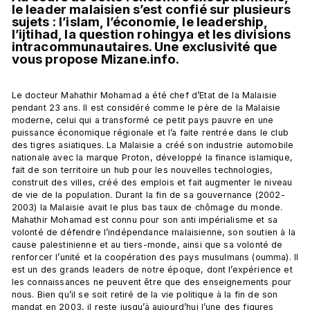
le leader malaisien s’est confié sur plusieurs 
sujets : l’islam, l’économie, le leadership, 
l’ijtihad, la question rohingya et les divisions 
intracommunautaires. Une exclusivité que 
vous propose Mizane.info.
Le docteur Mahathir Mohamad a été chef d’Etat de la Malaisie 
pendant 23 ans. Il est considéré comme le père de la Malaisie 
moderne, celui qui a transformé ce petit pays pauvre en une 
puissance économique régionale et l’a faite rentrée dans le club 
des tigres asiatiques. La Malaisie a créé son industrie automobile 
nationale avec la marque Proton, développé la finance islamique, 
fait de son territoire un hub pour les nouvelles technologies, 
construit des villes, créé des emplois et fait augmenter le niveau 
de vie de la population. Durant la fin de sa gouvernance (2002-
2003) la Malaisie avait le plus bas taux de chômage du monde. 
Mahathir Mohamad est connu pour son anti impérialisme et sa 
volonté de défendre l’indépendance malaisienne, son soutien à la 
cause palestinienne et au tiers-monde, ainsi que sa volonté de 
renforcer l’unité et la coopération des pays musulmans (oumma). Il 
est un des grands leaders de notre époque, dont l’expérience et 
les connaissances ne peuvent être que des enseignements pour 
nous. Bien qu’il se soit retiré de la vie politique à la fin de son 
mandat en 2003, il reste jusqu’à aujourd’hui l’une des figures 