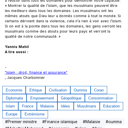
à réussir dans tous les domaines pour démontrer notre capacité. 
« Montrer la qualité de l’islam, que les musulmans peuvent être 
les meilleurs dans tous les domaines. Les musulmans ont les 
mêmes atouts que Dieu leur a donnés comme à tout le monde. Si 
certains dérivent dans la violence, cela n’a rien à voir avec l’islam. 
Si on est à la pointe dans tous les domaines, les gens verront les 
musulmans comme des atouts pour leurs pays et verront la 
qualité de notre communauté. »

Yannis Mahil
A lire aussi : 
-
"Islam : droit, finance et assurance"
, Jacques Charbonnier
Economie
Ethique
Civilisation
Oumma
Coran
Diplomatie
Empowerment
Géopolitique
Consommation
Islam
France
Malaisie
Idées
Musulmans
Education
Europe
Extrémisme
#
Premier ministre
#
Finance islamique
#
Malaisie
#
oumma