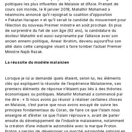
politiques les plus influentes de Malaisie et d’Asie. Prenant de 
cours son monde, le 8 janvier 2018, Mahathir Mohamed a 
néanmoins annoncé qu’il rejoignait la coalition d’opposition 
« Pakatan Harapan » et qu’il serait le candidat du mouvement pour 
l’élection du nouveau Premier ministre en août prochain. En plus 
de surprendre du fait de son âge (92 ans), la candidature du 
docteur Mahathir est aussi surprenante par l’alliance avec son 
ancien ennemi politique, Anwar Ibrahim, devenu aujourd’hui son 
allié dans cette campagne visant à faire tomber l’actuel Premier 
Ministre Najib Razak.

La réussite du modèle malaisien 
Lorsque je lui ai demandé quels étaient, selon lui, les éléments 
clés qui expliquent la réussite de l’expérience Malaisienne, ses 
premiers éléments de réponse n’étaient pas liés à des théories 
économiques ou politiques. Mahathir Mohamad a commencé par 
me dire : « Si nous avons pu réussir à réaliser certaines choses 
en Malaisie, c’est parce que nous avons essayé de suivre les 
principes fondamentaux du Coran, de faire ce que l’islam nous 
enseigne et d’éviter ce que l’islam réprouve », avant de parler 
ensuite du développement de l’industrie malaisienne, notamment 
la création d’une industrie automobile avec la marque Proton. 
Proton a permis de développer un marché automobile national en 