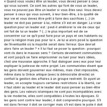
« Quand vous voulez être un leader, vous devez penser à ceux 
qui vous suivent. Ce sont les autres qui font de vous un leader, 
vous ne pouvez pas être un leader si vous êtes seul. Vous devez 
penser à ceux qui vous suivent, à leur bien-être, à la qualité de 
leur vie et vous devez être prêt à faire des sacrifices (…) Un 
leader ne doit pas penser à lui, même s’il est en danger. La vraie 
question pour un leader est : peut-il améliorer la vie de ceux qui 
ont fait de lui un leader ? (…) le plus important est de se 
concentrer sur ce qu’il peut faire pour un pays et ses habitants ou 
pour la religion mais pas pour lui ». Je lui ai alors posé la question 
de l’éventualité où la majorité serait dans l’erreur. Que devrait 
alors faire un leader ? « Il lui faut se poser la question : pourquoi 
vont-ils dans le mauvais sens ? Certains deviennent communistes 
et vont jusqu’à se faire emprisonner ou tuer pour leurs idées, 
c’est une mauvaise approche. Il faut dialoguer avec eux pour leur 
expliquer la justesse de notre projet. Les communistes disent que 
les gens doivent gouverner eux-mêmes, mais c’est impossible, 
même dans la Grèce antique (avec la démocratie directe) on 
confiait la gestion des affaires à un groupe restreint. En ayant un 
leader, on accepte toujours certaines restrictions à la liberté, car 
il faut obéir au leader et le leader doit aussi penser au bien-être 
des gens. Les valeurs islamiques ne sont pas incompatibles avec 
la vie moderne, elles sont compatibles à toutes les époques. Si 
les gens sont contre leur leader, il doit comprendre pourquoi. S’il 
est dans l’erreur il doit se corriger mais s’il est dans le juste il doit 