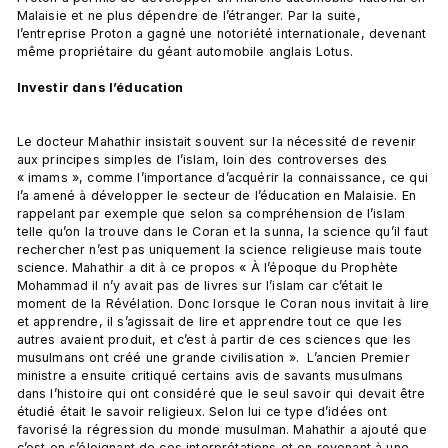
Malaisie et ne plus dépendre de l’étranger. Par la suite, 
l’entreprise Proton a gagné une notoriété internationale, devenant 
même propriétaire du géant automobile anglais Lotus.

Investir dans l’éducation 
Le docteur Mahathir insistait souvent sur la nécessité de revenir 
aux principes simples de l’islam, loin des controverses des 
« imams », comme l’importance d’acquérir la connaissance, ce qui 
l’a amené à développer le secteur de l’éducation en Malaisie. En 
rappelant par exemple que selon sa compréhension de l’islam 
telle qu’on la trouve dans le Coran et la sunna, la science qu’il faut 
rechercher n’est pas uniquement la science religieuse mais toute 
science. Mahathir a dit à ce propos « À l’époque du Prophète 
Mohammad il n’y avait pas de livres sur l’islam car c’était le 
moment de la Révélation. Donc lorsque le Coran nous invitait à lire 
et apprendre, il s’agissait de lire et apprendre tout ce que les 
autres avaient produit, et c’est à partir de ces sciences que les 
musulmans ont créé une grande civilisation ».  L’ancien Premier 
ministre a ensuite critiqué certains avis de savants musulmans 
dans l’histoire qui ont considéré que le seul savoir qui devait être 
étudié était le savoir religieux. Selon lui ce type d’idées ont 
favorisé la régression du monde musulman. Mahathir a ajouté que 
c’est en s’éloignant de ces interprétations et en revenant à une 