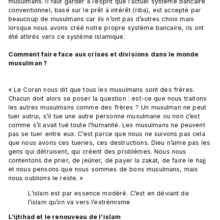
musulmans. Il faut garder à l’esprit que l’actuel système bancaire 
conventionnel, basé sur le prêt à intérêt (riba), est accepté par 
beaucoup de musulmans car ils n’ont pas d’autres choix mais 
lorsque nous avons créé notre propre système bancaire, ils ont 
été attirés vers ce système islamique.

Comment faire face aux crises et divisions dans le monde 
musulman ?
« Le Coran nous dit que tous les musulmans sont des frères. 
Chacun doit alors se poser la question : est-ce que nous traitons 
les autres musulmans comme des frères ? Un musulman ne peut 
tuer autrui, s’il tue une autre personne musulmane ou non c’est 
comme s’il avait tué toute l’humanité. Les musulmans ne peuvent 
pas se tuer entre eux. C’est parce que nous ne suivons pas cela 
que nous avons ces tueries, ces destructions. Dieu n’aime pas les 
gens qui détruisent, qui créent des problèmes. Nous nous 
contentons de prier, de jeûner, de payer la zakat, de faire le hajj 
et nous pensons que nous sommes de bons musulmans, mais 
L’islam est par essence modéré. C’est en déviant de 
l’islam qu’on va vers l’extrémisme
L’ijtihad et le renouveau de l’islam