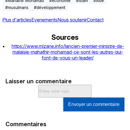
#
Mahathir Mohamad
#
économie
#
islam
#
Asie
#
musulmans
#
développement
Plus d'articles
Evenements
Nous soutenir
Contact
Sources
https://www.mizane.info/lancien-premier-ministre-de-
malaisie-mahathir-mohamad-ce-sont-les-autres-qui-
font-de-vous-un-leader/
Laisser un commentaire
Envoyer un commentaire
Commentaires