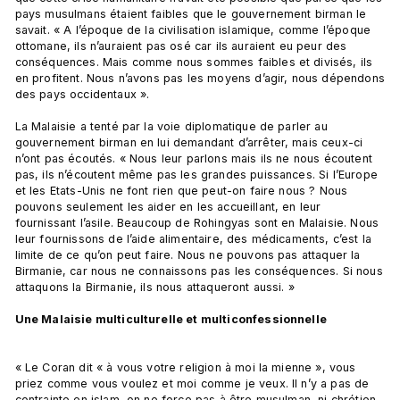
pays musulmans étaient faibles que le gouvernement birman le 
savait. « A l’époque de la civilisation islamique, comme l’époque 
ottomane, ils n’auraient pas osé car ils auraient eu peur des 
conséquences. Mais comme nous sommes faibles et divisés, ils 
en profitent. Nous n’avons pas les moyens d’agir, nous dépendons 
des pays occidentaux ».

La Malaisie a tenté par la voie diplomatique de parler au 
gouvernement birman en lui demandant d’arrêter, mais ceux-ci 
n’ont pas écoutés. « Nous leur parlons mais ils ne nous écoutent 
pas, ils n’écoutent même pas les grandes puissances. Si l’Europe 
et les Etats-Unis ne font rien que peut-on faire nous ? Nous 
pouvons seulement les aider en les accueillant, en leur 
fournissant l’asile. Beaucoup de Rohingyas sont en Malaisie. Nous 
leur fournissons de l’aide alimentaire, des médicaments, c’est la 
limite de ce qu’on peut faire. Nous ne pouvons pas attaquer la 
Birmanie, car nous ne connaissons pas les conséquences. Si nous 
attaquons la Birmanie, ils nous attaqueront aussi. »

Une Malaisie multiculturelle et multiconfessionnelle
« Le Coran dit « à vous votre religion à moi la mienne », vous 
priez comme vous voulez et moi comme je veux. Il n’y a pas de 
contrainte en islam, on ne force pas à être musulman, ni chrétien, 