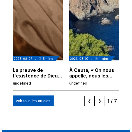
2026-08-07
•
5
mins
2026-08-07
•
1
mins
202
La preuve de
À Ceuta, « On nous
Cor
l'existence de Dieu
appelle, nous les
de
chez Ibn Sina
Espagnols d'origine
undefined
undefined
und
marocaine, les
"musulmans"»
1
/
7
Voir tous les articles
❮
❯