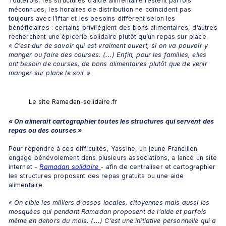
Toutefois, les structures d’aide alimentaire restent parfois 
méconnues, les horaires de distribution ne coïncident pas 
toujours avec l’Iftar et les besoins diffèrent selon les 
bénéficiaires : certains privilégient des bons alimentaires, d’autres 
recherchent une épicerie solidaire plutôt qu’un repas sur place. 
« 
C’est dur de savoir qui est vraiment ouvert, si on va pouvoir y 
manger ou faire des courses. (...) Enfin, pour les familles, elles 
ont besoin de courses, de bons alimentaires plutôt que de venir 
manger sur place le soir 
»
.
Le site Ramadan-solidaire.fr
«
On aimerait cartographier toutes les structures qui servent des 
repas ou des courses
»
Pour répondre à ces difficultés, Yassine, un jeune Francilien 
engagé bénévolement dans plusieurs associations, a lancé un site 
internet - 
Ramadan solidaire
- afin de centraliser et cartographier 
les structures proposant des repas gratuits ou une aide 
alimentaire.
« On cible les milliers d’assos locales, citoyennes mais aussi les 
mosquées qui pendant Ramadan proposent de l’aide et parfois 
même en dehors du mois. (...) C’est une initiative personnelle qui a 