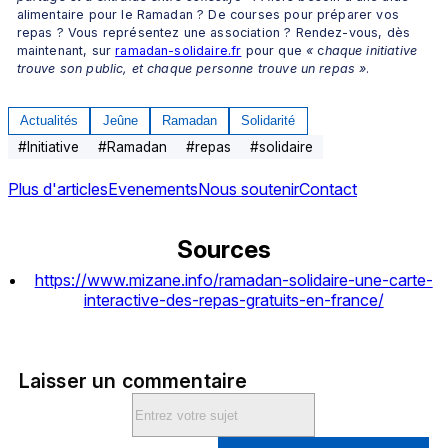
alimentaire pour le Ramadan ? De courses pour préparer vos 
repas ? Vous représentez une association ? Rendez-vous, dès 
maintenant, sur 
ramadan-solidaire.fr
 pour que 
«
 c
haque initiative 
trouve son public, et chaque personne trouve un repas
»
.
Actualités
Jeûne
Ramadan
Solidarité
#
Initiative
#
Ramadan
#
repas
#
solidaire
Plus d'articles
Evenements
Nous soutenir
Contact
Sources
https://www.mizane.info/ramadan-solidaire-une-carte-
interactive-des-repas-gratuits-en-france/
Laisser un commentaire