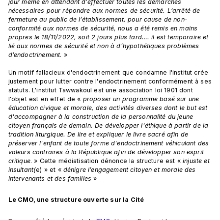
jour même en attendant d’effectuer toutes les démarches 
nécessaires pour répondre aux normes de sécurité. L’arrêté de 
fermeture au public de l’établissement, pour cause de non-
conformité aux normes de sécurité, nous a été remis en mains 
propres le 18/11/2022, soit 2 jours plus tard…. il est temporaire et 
lié aux normes de sécurité et non à d’hypothétiques problèmes 
d’endoctrinement
. »
Un motif fallacieux d'endoctrinement que condamne l'institut crée 
justement pour lutter contre l'endoctrinement conformément à ses 
statuts. L'institut Tawwakoul est une association loi 1901 dont 
l'objet est en effet de « 
proposer un programme basé sur une 
éducation civique et morale, des activités diverses dont le but est 
d'accompagner à la construction de la personnalité du jeune 
citoyen français de demain. De développer l'éthique à partir de la 
tradition liturgique. De lire et expliquer le livre sacré afin de 
préserver l'enfant de toute forme d'endoctrinement véhiculant des 
valeurs contraires à la République afin de développer son esprit 
critique
. » Cette médiatisation dénonce la structure est « 
injuste et 
insultant(
e) » et « 
dénigre l’engagement citoyen et morale des 
intervenants et des familles
 »
Le CMO, une structure ouverte sur la Cité