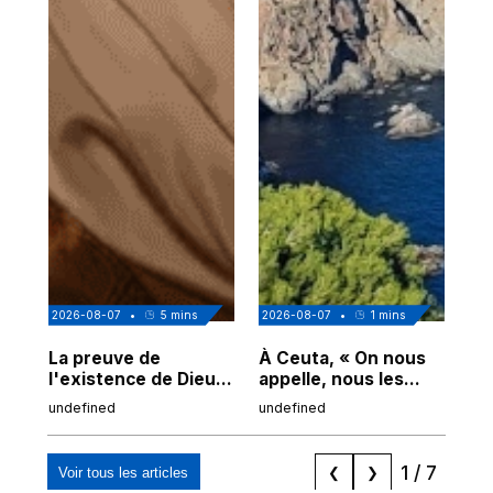
2026-08-07
•
5
mins
2026-08-07
•
1
mins
202
La preuve de
À Ceuta, « On nous
Cor
l'existence de Dieu
appelle, nous les
de
chez Ibn Sina
Espagnols d'origine
undefined
undefined
und
marocaine, les
"musulmans"»
1
/
7
Voir tous les articles
❮
❯