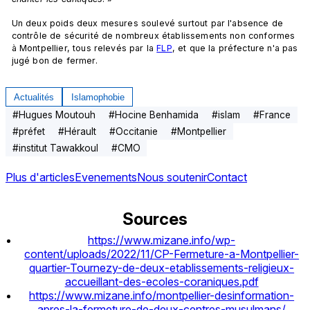
Un deux poids deux mesures soulevé surtout par l'absence de 
contrôle de sécurité de nombreux établissements non conformes 
à Montpellier, tous relevés par la 
FLP
, et que la préfecture n'a pas 
jugé bon de fermer.
Actualités
Islamophobie
#
Hugues Moutouh
#
Hocine Benhamida
#
islam
#
France
#
préfet
#
Hérault
#
Occitanie
#
Montpellier
#
institut Tawakkoul
#
CMO
Plus d'articles
Evenements
Nous soutenir
Contact
Sources
https://www.mizane.info/wp-
content/uploads/2022/11/CP-Fermeture-a-Montpellier-
quartier-Tournezy-de-deux-etablissements-religieux-
accueillant-des-ecoles-coraniques.pdf
https://www.mizane.info/montpellier-desinformation-
apres-la-fermeture-de-deux-centres-musulmans/