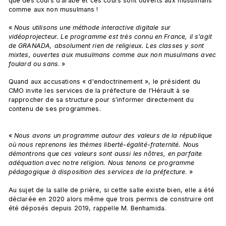
que des cours d'arabe et ces cours sont ouverts aux musulmans 
comme aux non musulmans !
« 
Nous utilisons une méthode interactive digitale sur 
vidéoprojecteur. Le programme est très connu en France, il s’agit 
de GRANADA, absolument rien de religieux. Les classes y sont 
mixtes, ouvertes aux musulmans comme aux non musulmans avec 
foulard ou sans
. »
Quand aux accusations « d'endoctrinement », le président du 
CMO invite les services de la préfecture de l'Hérault à se 
rapprocher de sa structure pour s'informer directement du 
contenu de ses programmes.
« 
Nous avons un programme autour des valeurs de la république 
où nous reprenons les thèmes liberté-égalité-fraternité. Nous 
démontrons que ces valeurs sont aussi les nôtres, en parfaite 
adéquation avec notre religion. Nous tenons ce programme 
pédagogique à disposition des services de la préfecture
. »
Au sujet de la salle de prière, si cette salle existe bien, elle a été 
déclarée en 2020 alors même que trois permis de construire ont 
été déposés depuis 2019, rappelle M. Benhamida.