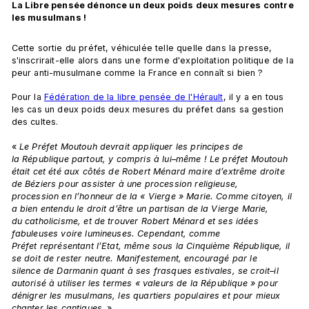
La Libre pensée dénonce un deux poids deux mesures contre 
les musulmans !
Cette sortie du préfet, véhiculée telle quelle dans la presse, 
s'inscrirait-elle alors dans une forme d'exploitation politique de la 
peur anti-musulmane comme la France en connaît si bien ?
Pour la 
Fédération de la libre pensée de l'Hérault
, il y a en tous 
les cas un deux poids deux mesures du préfet dans sa gestion 
des cultes.
« 
Le Préfet Moutouh devrait appliquer les principes de 
la République partout, y compris à lui–même ! Le préfet Moutouh 
était cet été aux côtés de Robert Ménard maire d’extrême droite 
de Béziers pour assister à une procession religieuse, 
procession en l’honneur de la « Vierge » Marie. Comme citoyen, il 
a bien entendu le droit d’être un partisan de la Vierge Marie, 
du catholicisme, et de trouver Robert Ménard et ses idées 
fabuleuses voire lumineuses. Cependant, comme 
Préfet représentant l’Etat, même sous la Cinquième République, il 
se doit de rester neutre. Manifestement, encouragé par le 
silence de Darmanin quant à ses frasques estivales, se croit–il 
autorisé à utiliser les termes « valeurs de la République » pour 
dénigrer les musulmans, les quartiers populaires et pour mieux 
chanter les cantiques
. »