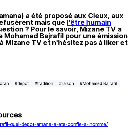
(amana) a été proposé aux Cieux, aux 
refusèrent mais que 
l'être humain
estion ? Pour le savoir, Mizane TV a 
te Mohamed Bajrafil pour une émission 
Mizane TV et n'hésitez pas à liker et 
oran
#
dépôt
#
tradition
#
raison
#
Mohamed Bajrafil
ources
rafil-quel-depot-amana-a-ete-confie-a-lhomme/