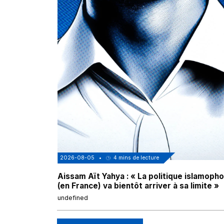
2026-08-05
•
4
mins de lecture
Aissam Aït Yahya : « La politique islamoph
(en France) va bientôt arriver à sa limite »
undefined