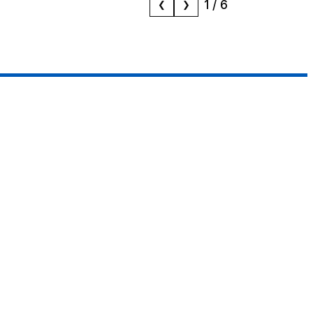
1
/
6
❮
❯
Réseaux
Contact
contact@mizane.info
Facebook
Instagram
LinkedIn
TikTok
Twitter
Youtube