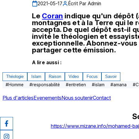
2021-05-17
Écrit Par
Admin
Le 
Coran
 indique qu'un dépôt 
montagnes et à la Terre qui le 
accepta. De quel dépôt est-il qu
invité le théologien et essayis
exceptionnelle. Abonnez-vous à 
partager cette émission.
A lire aussi :
Théologie
Islam
Raison
Video
Focus
Savoir
#
Homme
#
responsabilité
#
entretien
#
islam
#
amana
#
C
Plus d'articles
Evenements
Nous soutenir
Contact
S
https://www.mizane.info/mohamed-baj