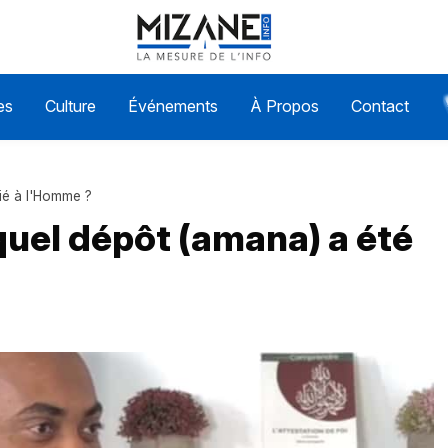
es
Culture
Événements
À Propos
Contact
ié à l'Homme ?
quel dépôt (amana) a été