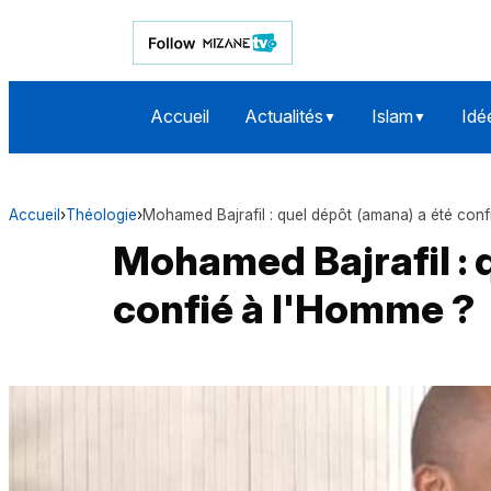
Accueil
Actualités
Islam
Idé
▼
▼
Accueil
›
Théologie
›
Mohamed Bajrafil : quel dépôt (amana) a été conf
Mohamed Bajrafil : 
confié à l'Homme ?