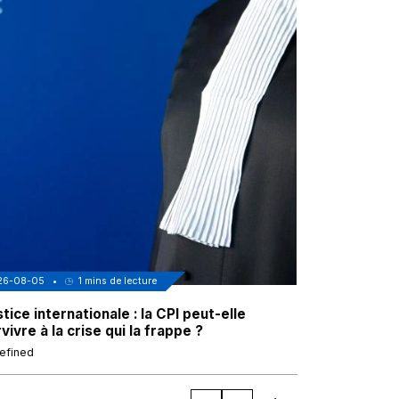
26-08-05
•
1
mins de lecture
2026-08-05
•
tice internationale : la CPI peut-elle
Gaza : funér
vivre à la crise qui la frappe ?
Palestinien
efined
undefined