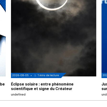
2026-08-05
•
1
mins de lecture
20
obe
Éclipse solaire : entre phénomène
Jus
scientifique et signe du Créateur
sur
undefined
und