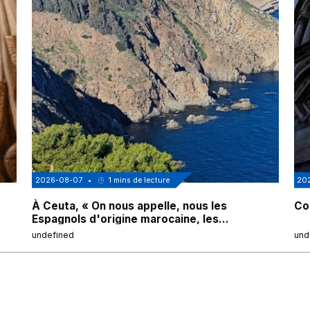
2026-08-07
•
1
mins de lecture
20
À Ceuta, « On nous appelle, nous les
Cor
Espagnols d'origine marocaine, les
"musulmans"»
undefined
und