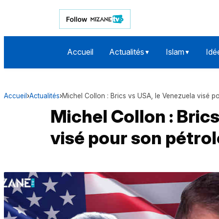
Accueil
Actualités
Islam
Idé
▼
▼
Accueil
›
Actualités
›
Michel Collon : Brics vs USA, le Venezuela visé p
Michel Collon : Bric
visé pour son pétrol