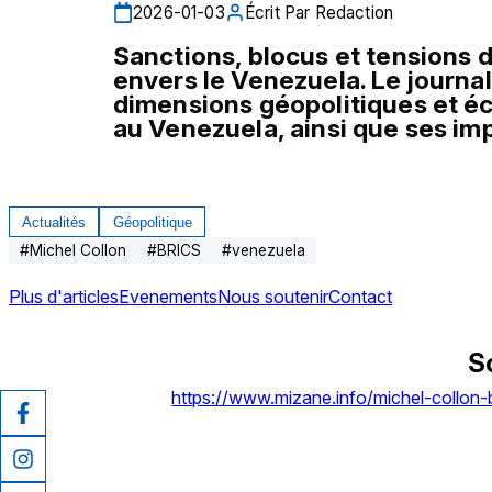
2026-01-03
Écrit Par
Redaction
Sanctions, blocus et tensions d
envers le Venezuela. Le journal
dimensions géopolitiques et éc
au Venezuela, ainsi que ses imp
Actualités
Géopolitique
#
Michel Collon
#
BRICS
#
venezuela
Plus d'articles
Evenements
Nous soutenir
Contact
S
https://www.mizane.info/michel-collon-