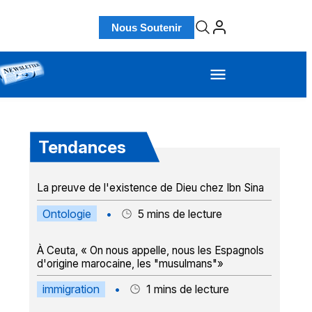
Nous Soutenir
Tendances
La preuve de l'existence de Dieu chez Ibn Sina
Ontologie
•
5
mins de lecture
À Ceuta, « On nous appelle, nous les Espagnols
d'origine marocaine, les "musulmans"»
immigration
•
1
mins de lecture