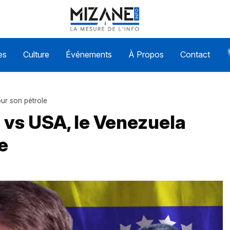
es
Culture
Événements
À Propos
Contact
our son pétrole
s vs USA, le Venezuela
e