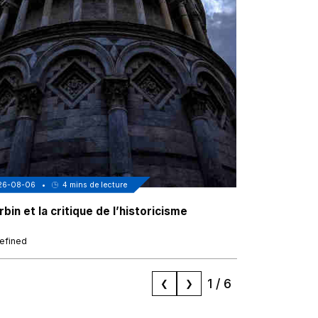
26-08-06
•
4
mins de lecture
2026-08-06
•
bin et la critique de l’historicisme
Au coeur de
sénégalais 
efined
undefined
1
/
6
❮
❯