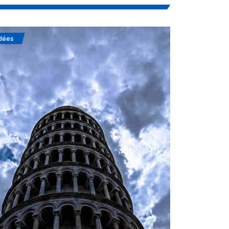
dées
Soufisme