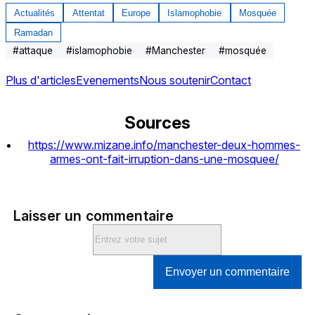
Actualités
Attentat
Europe
Islamophobie
Mosquée
Ramadan
#
attaque
#
islamophobie
#
Manchester
#
mosquée
Plus d'articles
Evenements
Nous soutenir
Contact
Sources
https://www.mizane.info/manchester-deux-hommes-
armes-ont-fait-irruption-dans-une-mosquee/
Laisser un commentaire
Envoyer un commentaire