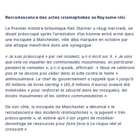
Recrudescence des actes islamophobes au Royaume-Uni
Le Premier ministre britannique Keir Starmer a réagi mercredi, se 
disant préoccupé après l’arrestation d’un homme entré armé dans 
une mosquée à Manchester, ville déjà marquée en octobre par 
une attaque meurtrière dans une synagogue.
«
 Je suis préoccupé 
» par cet incident, a-t-il écrit sur X. «
 Je sais 
que cela va inquiéter les communautés musulmanes, en particulier 
pendant le ramadan
 », a-t-il ajouté, affirmant : « 
Nous ne céderons 
pas et ne devons pas céder dans la lutte contre la haine
 » 
antimusulmane. Le chef du gouvernement a rappelé que
 « jusqu'à 
40 millions de livres sterling 
» (45,9 millions d'euros) avaient été 
mobilisées 
« pour renforcer la sécurité dans les mosquées, les 
écoles musulmanes et les centres communautaires ».
De son côté, la mosquée de Manchester a dénoncé 
« la 
recrudescence des incidents islamophobes 
», la jugeant
 « très 
préoccupante 
», et estimé qu’«
 il est urgent de mobiliser 
davantage de ressources pour faire face à ce risque réel et 
croissant »
.