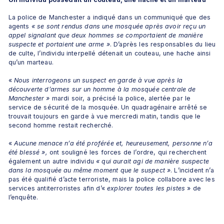
La police de Manchester a indiqué dans un communiqué que des 
agents 
« se sont rendus dans une mosquée après avoir reçu un 
appel signalant que deux hommes se comportaient de manière 
suspecte et portaient une arme »
. D’après les responsables du lieu 
de culte, l’individu interpellé détenait un couteau, une hache ainsi 
qu’un marteau.
«
 Nous interrogeons un suspect en garde à vue après la 
découverte d’armes sur un homme à la mosquée centrale de 
Manchester »
 mardi soir, a précisé la police, alertée par le 
service de sécurité de la mosquée. Un quadragénaire arrêté se 
trouvait toujours en garde à vue mercredi matin, tandis que le 
second homme restait recherché. 
«
 Aucune menace n’a été proférée et, heureusement, personne n’a 
été blessé »,
 ont souligné les forces de l’ordre, qui recherchent 
également un autre individu 
« qui aurait agi de manière suspecte 
dans la mosquée au même moment que le suspect »
. L’incident n’a 
pas été qualifié d’acte terroriste, mais la police collabore avec les 
services antiterroristes afin d’«
 explorer toutes les pistes 
» de 
l’enquête.