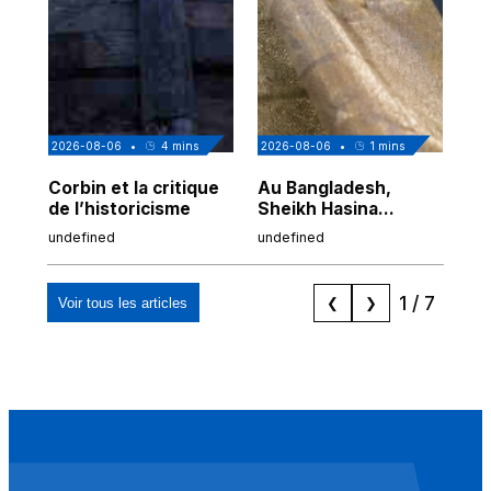
2026-08-06
•
4
mins
2026-08-06
•
1
mins
202
Corbin et la critique
Au Bangladesh,
Au
de l’historicisme
Sheikh Hasina
co
prépare son retour
po
undefined
undefined
und
malgré sa
tr
condamnation
1
/
7
Voir tous les articles
❮
❯