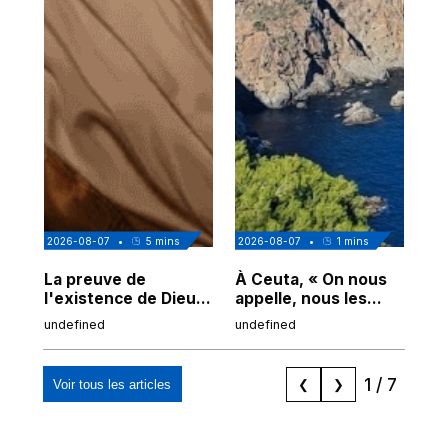
2026-08-07
•
5
mins
2026-08-07
•
1
mins
202
La preuve de
À Ceuta, « On nous
Cor
l'existence de Dieu
appelle, nous les
de
chez Ibn Sina
Espagnols d'origine
undefined
undefined
und
marocaine, les
"musulmans"»
1
/
7
Voir tous les articles
❮
❯