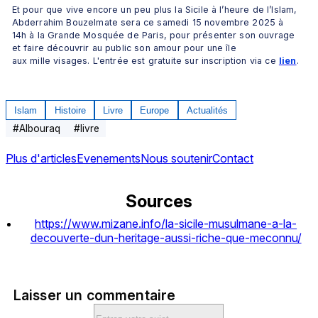
Et pour que vive encore un peu plus la Sicile à l’heure de l’Islam, 
Abderrahim Bouzelmate sera ce samedi 15 novembre 2025 à 
14h à la Grande Mosquée de Paris, pour présenter son ouvrage 
et faire découvrir au public son amour pour une île 
aux mille visages. L'entrée est gratuite sur inscription via ce 
lien
.
Islam
Histoire
Livre
Europe
Actualités
#
Albouraq
#
livre
Plus d'articles
Evenements
Nous soutenir
Contact
Sources
https://www.mizane.info/la-sicile-musulmane-a-la-
decouverte-dun-heritage-aussi-riche-que-meconnu/
Laisser un commentaire