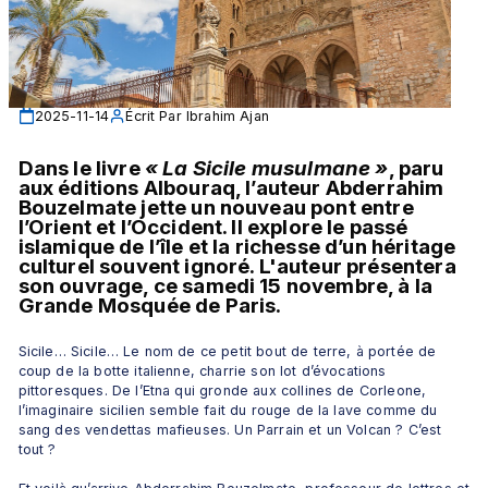
2025-11-14
Écrit Par
Ibrahim Ajan
Dans le livre 
« La Sicile musulmane
»
, paru 
aux éditions Albouraq, l’auteur Abderrahim 
Bouzelmate jette un nouveau pont entre 
l’Orient et l’Occident. Il explore le passé 
islamique de l’île et la richesse d’un héritage 
culturel souvent ignoré. L'auteur présentera 
son ouvrage, ce samedi 15 novembre, à la 
Grande Mosquée de Paris.
Sicile… Sicile… Le nom de ce petit bout de terre, à portée de 
coup de la botte italienne, charrie son lot d’évocations 
pittoresques. De l’Etna qui gronde aux collines de Corleone, 
l’imaginaire sicilien semble fait du rouge de la lave comme du 
sang des vendettas mafieuses. Un Parrain et un Volcan ? C’est 
tout ?  