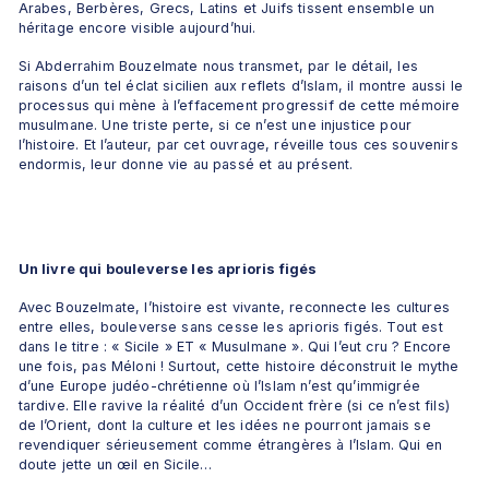
Arabes, Berbères, Grecs, Latins et Juifs tissent ensemble un 
héritage encore visible aujourd’hui. 
Si Abderrahim Bouzelmate nous transmet, par le détail, les 
raisons d’un tel éclat sicilien aux reflets d’Islam, il montre aussi le 
processus qui mène à l’effacement progressif de cette mémoire 
musulmane. Une triste perte, si ce n’est une injustice pour 
l’histoire. Et l’auteur, par cet ouvrage, réveille tous ces souvenirs 
endormis, leur donne vie au passé et au présent. 
Un livre qui bouleverse les aprioris figés
Avec Bouzelmate, l’histoire est vivante, reconnecte les cultures 
entre elles, bouleverse sans cesse les aprioris figés. Tout est 
dans le titre : « Sicile » ET « Musulmane ». Qui l’eut cru ? Encore 
une fois, pas Méloni ! Surtout, cette histoire déconstruit le mythe 
d’une Europe judéo-chrétienne où l’Islam n’est qu’immigrée 
tardive. Elle ravive la réalité d’un Occident frère (si ce n’est fils) 
de l’Orient, dont la culture et les idées ne pourront jamais se 
revendiquer sérieusement comme étrangères à l’Islam. Qui en 
doute jette un œil en Sicile… 