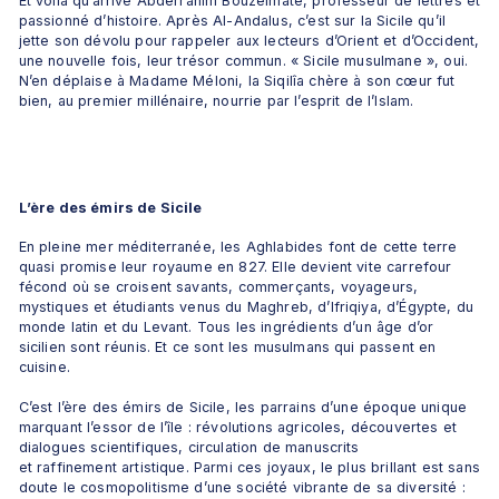
Et voilà qu’arrive Abderrahim Bouzelmate, professeur de lettres et 
passionné d’histoire. Après Al-Andalus, c’est sur la Sicile qu’il 
jette son dévolu pour rappeler aux lecteurs d’Orient et d’Occident, 
une nouvelle fois, leur trésor commun. « Sicile musulmane », oui. 
N’en déplaise à Madame Méloni, la Siqilîa chère à son cœur fut 
bien, au premier millénaire, nourrie par l’esprit de l’Islam. 
L’ère des émirs de Sicile
En pleine mer méditerranée, les Aghlabides font de cette terre 
quasi promise leur royaume en 827. Elle devient vite carrefour 
fécond où se croisent savants, commerçants, voyageurs, 
mystiques et étudiants venus du Maghreb, d’Ifriqiya, d’Égypte, du 
monde latin et du Levant. Tous les ingrédients d’un âge d’or 
sicilien sont réunis. Et ce sont les musulmans qui passent en 
cuisine. 
C’est l’ère des émirs de Sicile, les parrains d’une époque unique 
marquant l’essor de l’île : révolutions agricoles, découvertes et 
dialogues scientifiques, circulation de manuscrits 
et raffinement artistique. Parmi ces joyaux, le plus brillant est sans 
doute le cosmopolitisme d’une société vibrante de sa diversité : 