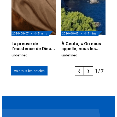
2026-08-07
•
5
mins
2026-08-07
•
1
mins
202
La preuve de
À Ceuta, « On nous
Cor
l'existence de Dieu
appelle, nous les
de
chez Ibn Sina
Espagnols d'origine
undefined
undefined
und
marocaine, les
"musulmans"»
1
/
7
Voir tous les articles
❮
❯