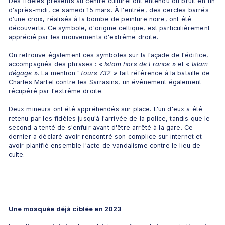
Des fidèles présents au centre culturel ont entendu du bruit en fin 
d'après-midi, ce samedi 15 mars. À l'entrée, des cercles barrés 
d'une croix, réalisés à la bombe de peinture noire, ont été 
découverts. Ce symbole, d'origine celtique, est particulièrement 
apprécié par les mouvements d'extrême droite. 
On retrouve également ces symboles sur la façade de l'édifice, 
accompagnés des phrases : 
«
Islam hors de France
 » et 
«
Islam 
dégage
 ». La mention "
Tours 732
 » fait référence à la bataille de 
Charles Martel contre les Sarrasins, un événement également 
récupéré par l'extrême droite.
Deux mineurs ont été appréhendés sur place. L'un d'eux a été 
retenu par les fidèles jusqu'à l'arrivée de la police, tandis que le 
second a tenté de s'enfuir avant d'être arrêté à la gare. Ce 
dernier a déclaré avoir rencontré son complice sur internet et 
avoir planifié ensemble l'acte de vandalisme contre le lieu de 
culte. 
Une mosquée déjà ciblée en 2023