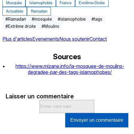
Mosquée
Islamophobie
France
Extrême-Droite
Actualités
Ramadan
#
Ramadan
#
mosquée
#
islamophobie
#
tags
#
Extrême droite
#
Moulins
Plus d'articles
Evenements
Nous soutenir
Contact
Sources
https://www.mizane.info/la-mosquee-de-moulins-
degradee-par-des-tags-islamophobes/
Laisser un commentaire
Envoyer un commentaire