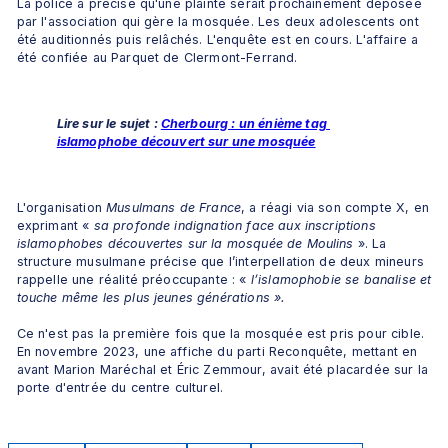
La police a précisé qu'une plainte serait prochainement déposée 
par l'association qui gère la mosquée. Les deux adolescents ont 
été auditionnés puis relâchés. L'enquête est en cours. L'affaire a 
été confiée au Parquet de Clermont-Ferrand. 
Lire sur le sujet : 
Cherbourg : un énième tag 
islamophobe découvert sur une mosquée
L'organisation 
Musulmans de France
, a réagi via son compte X, en 
exprimant « 
sa profonde indignation face aux inscriptions 
islamophobes découvertes sur la mosquée de Moulins 
». La 
structure musulmane précise que l’interpellation de deux mineurs 
rappelle une réalité préoccupante : « 
l’islamophobie se banalise et 
touche même les plus jeunes générations ».
Ce n'est pas la première fois que la mosquée est pris pour cible. 
En novembre 2023, une affiche du parti Reconquête, mettant en 
avant Marion Maréchal et Éric Zemmour, avait été placardée sur la 
porte d'entrée du centre culturel.