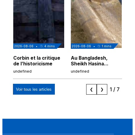
2026-08-06
•
4
mins
2026-08-06
•
1
mins
202
Corbin et la critique
Au Bangladesh,
Au
de l’historicisme
Sheikh Hasina
co
prépare son retour
po
undefined
undefined
und
malgré sa
tr
condamnation
1
/
7
Voir tous les articles
❮
❯