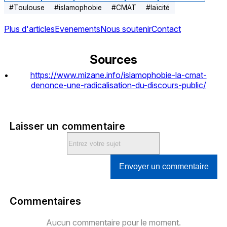
#
Toulouse
#
islamophobie
#
CMAT
#
laïcité
Plus d'articles
Evenements
Nous soutenir
Contact
Sources
https://www.mizane.info/islamophobie-la-cmat-
denonce-une-radicalisation-du-discours-public/
Laisser un commentaire
Envoyer un commentaire
Commentaires
Aucun commentaire pour le moment.