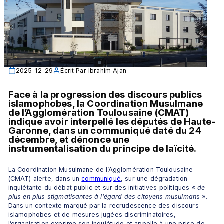
2025-12-29
Écrit Par
Ibrahim Ajan
Face à la progression des discours publics 
islamophobes, la Coordination Musulmane 
de l’Agglomération Toulousaine (CMAT) 
indique avoir interpellé les députés de Haute-
Garonne, dans un communiqué daté du 24 
décembre, et dénonce une 
instrumentalisation du principe de laïcité.
La Coordination Musulmane de l’Agglomération Toulousaine 
(CMAT) alerte, dans un 
communiqué
, sur une dégradation 
inquiétante du débat public et sur des initiatives politiques « 
de 
plus en plus stigmatisantes à l’égard des citoyens musulman
s 
»
. 
Dans un contexte marqué par la recrudescence des discours 
islamophobes et de mesures jugées discriminatoires, 
l’organisation exprime son inquiétude et appelle à une prise de 