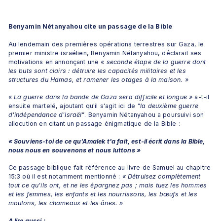
Benyamin Nétanyahou cite un passage de la Bible
Au lendemain des premières opérations terrestres sur Gaza, le 
premier ministre israélien, Benyamin Nétanyahou, déclarait ses 
motivations en annonçant une 
« seconde étape de la guerre dont 
les buts sont clairs : détruire les capacités militaires et les 
structures du Hamas, et ramener les otages à la maison. »
« La guerre dans la bande de Gaza sera difficile et longue »
 a-t-il 
ensuite martelé, ajoutant qu'il s'agit ici de
 "la deuxième guerre 
d'indépendance d'Israël"
. Benyamin Nétanyahou a poursuivi son 
allocution en citant un passage énigmatique de la Bible : 
« Souviens-toi de ce qu'Amalek t'a fait, est-il écrit dans la Bible, 
nous nous en souvenons et nous luttons »
Ce passage biblique fait référence au livre de Samuel au chapitre 
15:3 où il est notamment mentionné : 
« Détruisez complètement 
tout ce qu'ils ont, et ne les épargnez pas ; mais tuez les hommes 
et les femmes, les enfants et les nourrissons, les bœufs et les 
moutons, les chameaux et les ânes. »
A lire aussi :