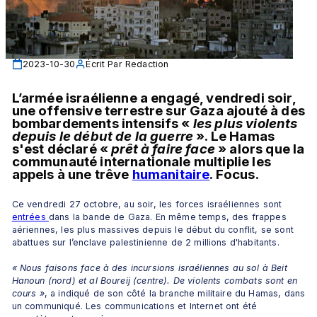
2023-10-30
Écrit Par
Redaction
L’armée israélienne a engagé, vendredi soir, 
une offensive terrestre sur Gaza ajouté à des 
bombardements intensifs « 
les plus violents 
depuis le début de la guerre
 ». Le Hamas 
s'est déclaré « 
prêt à faire face 
» alors que la 
communauté internationale multiplie les 
appels à une trêve 
humanitaire
. Focus. 
Ce vendredi 27 octobre, au soir, les forces israéliennes sont 
entrées 
dans la bande de Gaza. En même temps, des frappes 
aériennes, les plus massives depuis le début du conflit, se sont 
abattues sur l’enclave palestinienne de 2 millions d'habitants. 
« Nous faisons face à des incursions israéliennes au sol à Beit 
Hanoun (nord) et al Boureij (centre). De violents combats sont en 
cours »
, a indiqué de son côté la branche militaire du Hamas, dans 
un communiqué. Les communications et Internet ont été 