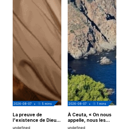
2026-08-07
•
5
mins
2026-08-07
•
1
mins
202
La preuve de
À Ceuta, « On nous
Cor
l'existence de Dieu
appelle, nous les
de
chez Ibn Sina
Espagnols d'origine
undefined
undefined
und