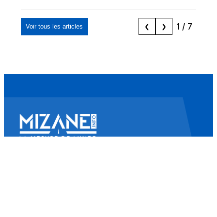
marocaine, les
"musulmans"»
1
/
7
Voir tous les articles
❮
❯
Mizane Info
Là où il y a une volonté, il y a un chemin.
Accueil