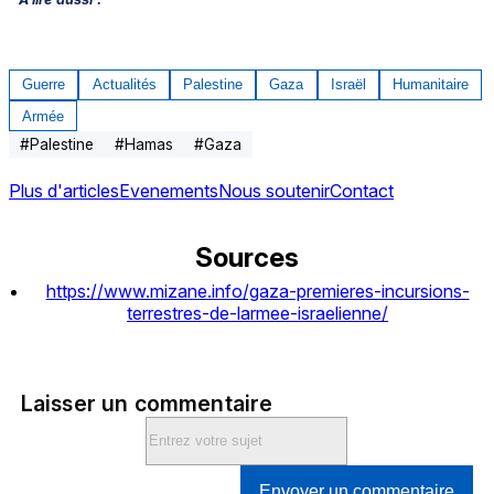
Guerre
Actualités
Palestine
Gaza
Israël
Humanitaire
Armée
#
Palestine
#
Hamas
#
Gaza
Plus d'articles
Evenements
Nous soutenir
Contact
Sources
https://www.mizane.info/gaza-premieres-incursions-
terrestres-de-larmee-israelienne/
Laisser un commentaire
Envoyer un commentaire