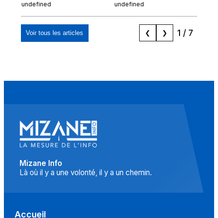
prépare son retour
po
undefined
undefined
und
malgré sa
tr
condamnation
1
/
7
Voir tous les articles
❮
❯
Mizane Info
Là où il y a une volonté, il y a un chemin.
Accueil