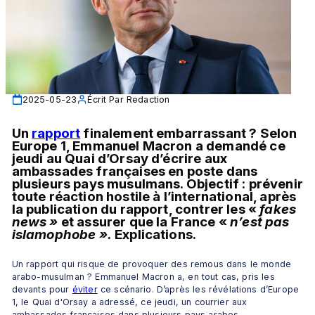
2025-05-23
Écrit Par
Redaction
Un 
rapport
 finalement embarrassant ? Selon 
Europe 1, Emmanuel Macron a demandé ce 
jeudi au Quai d’Orsay d’écrire aux 
ambassades françaises en poste dans 
plusieurs pays musulmans. Objectif : prévenir 
toute réaction hostile à l’international, après 
la publication du rapport, contrer les «
 fakes 
news »
 et assurer que la France «
 n’est pas 
islamophobe ».
 Explications.
Un rapport qui risque de provoquer des remous dans le monde 
arabo-musulman ? Emmanuel Macron a, en tout cas, pris les 
devants pour 
éviter
 ce scénario. D’après les révélations d’Europe 
1, le Quai d'Orsay a adressé, ce jeudi, un courrier aux 
ambassades françaises dans plusieurs pays arabes. 