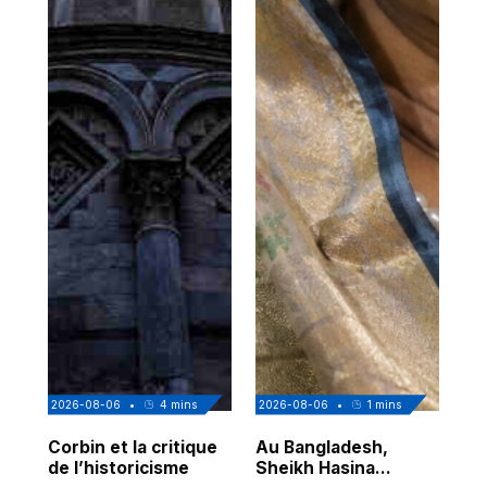
2026-08-06
•
4
mins
2026-08-06
•
1
mins
202
Corbin et la critique
Au Bangladesh,
Au
de l’historicisme
Sheikh Hasina
co