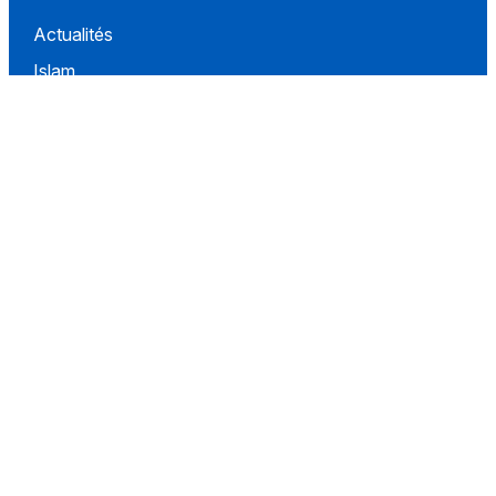
Actualités
Islam
Idées
Culture
Événements
Société
Nous Soutenir
À propos
Contact
Conditions d'utilisation
Politique de confidentialité
Conditions de vente