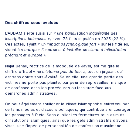
Des chiffres sous-évalués
L’ADDAM alerte aussi sur « 
une banalisation inquiétante des 
inscriptions haineuses
 », avec 73 faits signalés en 2025 (22 %). 
Ces actes, ayant « 
un impact psychologique fort »
 sur les fidèles, 
visent à « 
marquer l’espace et à installer un climat d’intimidation 
prégnant et durable ».
Najat Benali, rectrice de la mosquée de Javel, estime que le 
chiffre officiel « 
ne m’étonne pas du tout »
, tout en jugeant qu’il 
est sans doute sous-évalué. Selon elle, une grande partie des 
victimes ne porte pas plainte, par peur de représailles, manque 
de confiance dans les procédures ou lassitude face aux 
démarches administratives.
On peut également souligner le climat islamophobe entretenu par 
certains médias et discours politiques, qui contribue à encourager 
les passages à l’acte. Sans oublier les fermetures tous azimuts 
d’institutions islamiques, ainsi que les gels administratifs d’avoirs 
visant une flopée de personnalités de confession musulmane.