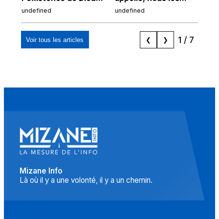
chez Ibn Sina
Espagnols d'origine
undefined
undefined
und
marocaine, les
"musulmans"»
1
/
7
Voir tous les articles
❮
❯
Mizane Info
Là où il y a une volonté, il y a un chemin.