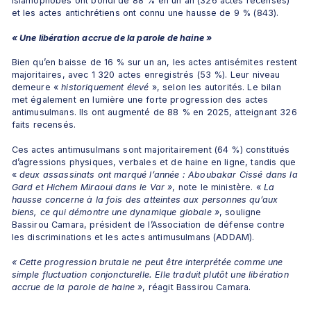
islamophobes ont bondi de 88 % en un an (326 actes recensés) 
et les actes antichrétiens ont connu une hausse de 9 % (843).
« Une libération accrue de la parole de haine »
Bien qu’en baisse de 16 % sur un an, les actes antisémites restent 
majoritaires, avec 1 320 actes enregistrés (53 %). Leur niveau 
demeure «
 historiquement élevé
 », selon les autorités. Le bilan 
met également en lumière une forte progression des actes 
antimusulmans. Ils ont augmenté de 88 % en 2025, atteignant 326 
faits recensés. 
Ces actes antimusulmans sont majoritairement (64 %) constitués 
d’agressions physiques, verbales et de haine en ligne, tandis que 
« 
deux assassinats ont marqué l’année : Aboubakar Cissé dans la 
Gard et Hichem Miraoui dans le Var »
, note le ministère. « 
La 
hausse concerne à la fois des atteintes aux personnes qu’aux 
biens, ce qui démontre une dynamique globale »
, souligne 
Bassirou Camara, président de l’Association de défense contre 
les discriminations et les actes antimusulmans (ADDAM).
« Cette progression brutale ne peut être interprétée comme une 
simple fluctuation conjoncturelle. Elle traduit plutôt une libération 
accrue de la parole de haine »
, réagit Bassirou Camara.