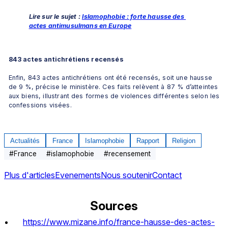
Lire sur le sujet : 
Islamophobie : forte hausse des 
actes antimusulmans en Europe
843 actes antichrétiens recensés
Enfin, 843 actes antichrétiens ont été recensés, soit une hausse 
de 9 %, précise le ministère. Ces faits relèvent à 87 % d’atteintes 
aux biens, illustrant des formes de violences différentes selon les 
confessions visées.
Actualités
France
Islamophobie
Rapport
Religion
#
France
#
islamophobie
#
recensement
Plus d'articles
Evenements
Nous soutenir
Contact
Sources
https://www.mizane.info/france-hausse-des-actes-