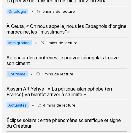
La preuve de l'existence de Dieu chez Ibn Sina
Ontologie
•
5
mins de lecture
À Ceuta, « On nous appelle, nous les Espagnols d'origine
marocaine, les "musulmans"»
immigration
•
1
mins de lecture
Au coeur des confréries, le pouvoir sénégalais trouve
son ciment
Soufisme
•
1
mins de lecture
Aissam Aït Yahya : « La politique islamophobe (en
France) va bientôt arriver à sa limite »
Actualités
•
4
mins de lecture
Éclipse solaire : entre phénomène scientifique et signe
du Créateur