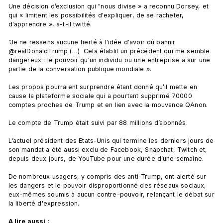
Une décision d’exclusion qui "nous divise » a reconnu Dorsey, et 
qui « limitent les possibilités d'expliquer, de se racheter, 
d'apprendre », a-t-il twitté.

"Je ne ressens aucune fierté à l'idée d'avoir dû bannir 
@realDonaldTrump (…)  Cela établit un précédent qui me semble 
dangereux : le pouvoir qu'un individu ou une entreprise a sur une 
partie de la conversation publique mondiale ».

Les propos pourraient surprendre étant donné qu’il mette en 
cause la plateforme sociale qui a pourtant supprimé 70000 
comptes proches de Trump et en lien avec la mouvance QAnon.

Le compte de Trump était suivi par 88 millions d’abonnés.

L’actuel président des Etats-Unis qui termine les derniers jours de 
son mandat a été aussi exclu de Facebook, Snapchat, Twitch et, 
depuis deux jours, de YouTube pour une durée d’une semaine.

De nombreux usagers, y compris des anti-Trump, ont alerté sur 
les dangers et le pouvoir disproportionné des réseaux sociaux, 
eux-mêmes soumis à aucun contre-pouvoir, relançant le débat sur 
la liberté d'expression.

A lire aussi :