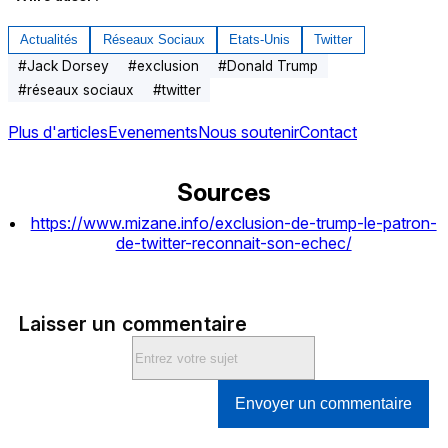
Actualités
Réseaux Sociaux
Etats-Unis
Twitter
#
Jack Dorsey
#
exclusion
#
Donald Trump
#
réseaux sociaux
#
twitter
Plus d'articles
Evenements
Nous soutenir
Contact
Sources
https://www.mizane.info/exclusion-de-trump-le-patron-
de-twitter-reconnait-son-echec/
Laisser un commentaire
Envoyer un commentaire