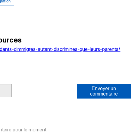
ration
ources
ants-dimmigres-autant-discrimines-que-leurs-parents/
Envoyer un
commentaire
aire pour le moment.