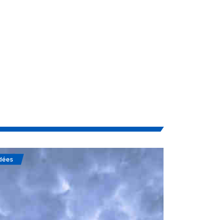
dées
Soufisme