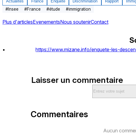
Actualités
France
Enquête
Discrimination
Rapport
Immig
#
Insee
#
France
#
étude
#
immigration
Plus d'articles
Evenements
Nous soutenir
Contact
S
https://www.mizane.info/enquete-les-descend
Laisser un commentaire
Commentaires
Aucun comment