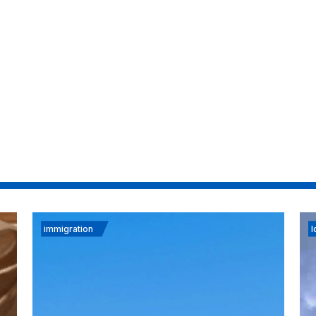
immigration
I