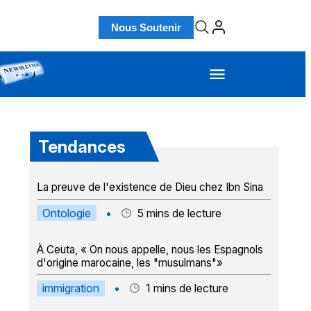
Nous Soutenir
Tendances
La preuve de l'existence de Dieu chez Ibn Sina
Ontologie
•
5
mins de lecture
À Ceuta, « On nous appelle, nous les Espagnols
d'origine marocaine, les "musulmans"»
immigration
•
1
mins de lecture