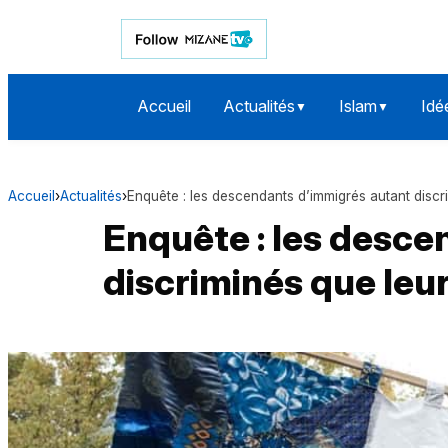
Accueil
Actualités
Islam
Idé
▼
▼
Accueil
›
Actualités
›
Enquête : les descendants d’immigrés autant discr
Enquête : les desce
discriminés que leu