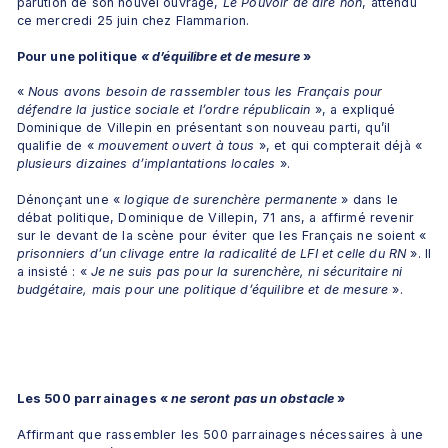
parution de son nouvel ouvrage, 
Le Pouvoir de dire non
, attendu 
ce mercredi 25 juin chez Flammarion.
Pour une politique
 «
d’équilibre et de mesure
 »
« 
Nous avons besoin de rassembler tous les Français pour 
défendre la justice sociale et l’ordre républicain
 », a expliqué 
Dominique de Villepin en présentant son nouveau parti, qu’il 
qualifie de « 
mouvement ouvert à tous
 », et qui compterait déjà « 
plusieurs dizaines d’implantations locales
 ».
Dénonçant une « 
logique de surenchère permanente
 » dans le 
débat politique, Dominique de Villepin, 71 ans, a affirmé revenir 
sur le devant de la scène pour éviter que les Français ne soient « 
prisonniers d’un clivage entre la radicalité de LFI et celle du RN
 ». Il 
a insisté : « 
Je ne suis pas pour la surenchère, ni sécuritaire ni 
budgétaire, mais pour une politique d’équilibre et de mesure
 ».
Les 500 parrainages « 
ne seront pas un obstacle
 »
Affirmant que rassembler les 500 parrainages nécessaires à une 