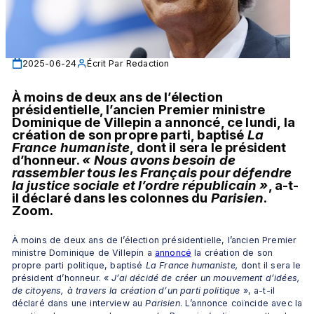
2025-06-24
Écrit Par
Redaction
À moins de deux ans de l’élection 
présidentielle, l’ancien Premier ministre 
Dominique de Villepin a annoncé, ce lundi, la 
création de son propre parti, baptisé 
La 
France humaniste
, dont il sera le président 
d’honneur. 
« Nous avons besoin de 
rassembler tous les Français pour défendre 
la justice sociale et l’ordre républicain »
, a-t-
il déclaré dans les colonnes du 
Parisien
. 
Zoom.
À moins de deux ans de l’élection présidentielle, l’ancien Premier 
ministre Dominique de Villepin a 
annoncé
 la création de son 
propre parti politique, baptisé 
La France humaniste,
 dont il sera le 
président d’honneur. « 
J’ai décidé de créer un mouvement d’idées, 
de citoyens, à travers la création d’un parti politique
 », a-t-il 
déclaré dans une interview au 
Parisien
. L’annonce coïncide avec la 