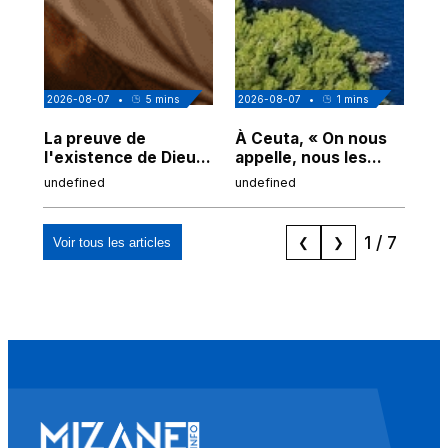
2026-08-07
•
5
mins
2026-08-07
•
1
mins
202
La preuve de
À Ceuta, « On nous
Cor
l'existence de Dieu
appelle, nous les
de
chez Ibn Sina
Espagnols d'origine
undefined
undefined
und
marocaine, les
"musulmans"»
1
/
7
Voir tous les articles
❮
❯