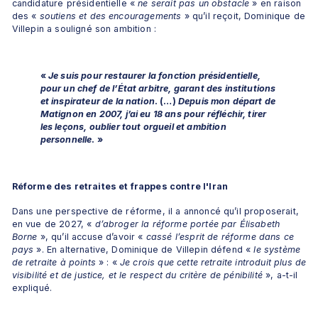
candidature présidentielle « 
ne serait pas un obstacle
 » en raison 
des « 
soutiens et des encouragements
 » qu’il reçoit, Dominique de 
Villepin a souligné son ambition : 
« 
Je suis pour restaurer la fonction présidentielle, 
pour un chef de l’État arbitre, garant des institutions 
et inspirateur de la nation
. (…) 
Depuis mon départ de 
Matignon en 2007, j’ai eu 18 ans pour réfléchir, tirer 
les leçons, oublier tout orgueil et ambition 
personnelle
. »
Réforme des retraites et frappes contre l'Iran
Dans une perspective de réforme, il a annoncé qu’il proposerait, 
en vue de 2027, « 
d’abroger la réforme portée par Élisabeth 
Borne
 », qu’il accuse d’avoir « 
cassé l’esprit de réforme dans ce 
pays
 ». En alternative, Dominique de Villepin défend « 
le système 
de retraite à points
 » : « 
Je crois que cette retraite introduit plus de 
visibilité et de justice, et le respect du critère de pénibilité
 », a-t-il 
expliqué.