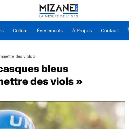
es
Culture
Événements
À Propos
Contact
mmettre des viols »
 casques bleus
ttre des viols »