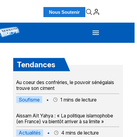
Nous Soutenir
Tendances
Au coeur des confréries, le pouvoir sénégalais
trouve son ciment
Soufisme
•
1
mins de lecture
Aissam Aït Yahya : « La politique islamophobe
(en France) va bientôt arriver à sa limite »
Actualités
•
4
mins de lecture