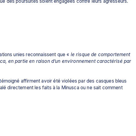
t que des poursuites soient engagées contre leurs agresseurs.
ations unies reconnaissent que «
 le risque de comportement 
a, en partie en raison d’un environnement caractérisé par 
témoigné affirment avoir été violées par des casques bleus 
alé directement les faits à la Minusca ou ne sait comment 