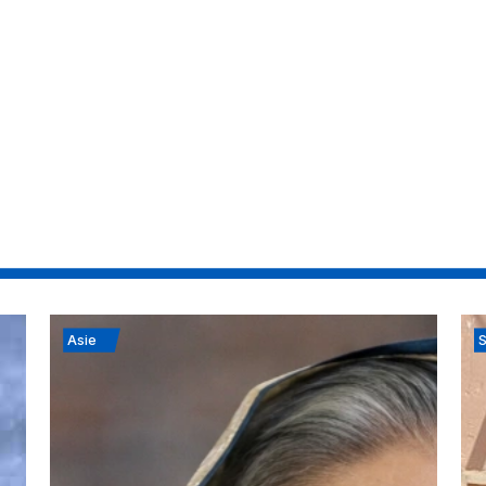
Asie
S