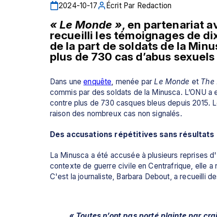
2024-10-17
Écrit Par
Redaction
« Le Monde »
, en partenariat a
recueilli les témoignages de d
de la part de soldats de la Minu
plus de 730 cas d’abus sexuels
Dans une 
enquête
, menée par 
Le Monde
 et 
The 
commis par des soldats de la Minusca. L’ONU a en
contre plus de 730 casques bleus depuis 2015. L
raison des nombreux cas non signalés.
Des accusations répétitives sans résultats
La Minusca a été accusée à plusieurs reprises d'
contexte de guerre civile en Centrafrique, elle a 
C'est la journaliste, Barbara Debout, a recueilli
« Toutes n’ont pas porté plainte par cra