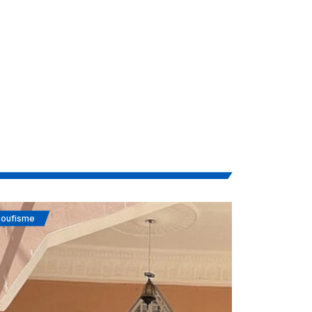
oufisme
Actualités