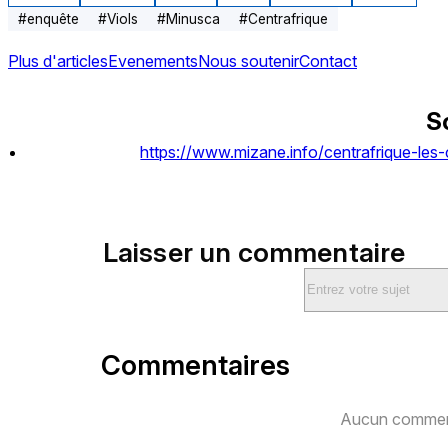
#
enquête
#
Viols
#
Minusca
#
Centrafrique
Plus d'articles
Evenements
Nous soutenir
Contact
S
https://www.mizane.info/centrafrique-les
Laisser un commentaire
Commentaires
Aucun comment