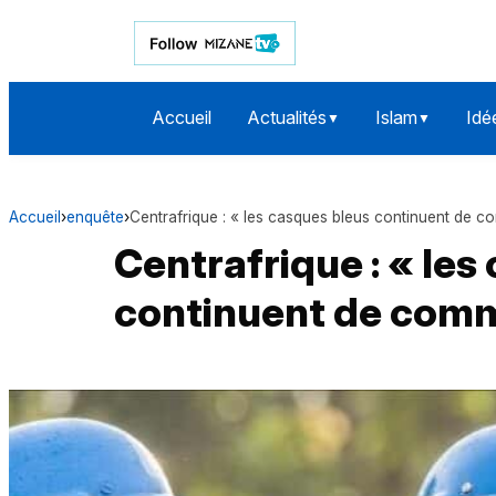
Accueil
Actualités
Islam
Idé
▼
▼
Accueil
›
enquête
›
Centrafrique : « les casques bleus continuent de co
Centrafrique : « les
continuent de comme