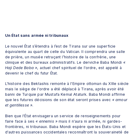
Un État sans armée ni tribunaux
Le nouvel État s’étendra à l’est de Tirana sur une superficie 
équivalente au quart de celle du Vatican. Il comprendra une salle 
de prière, un musée retraçant l’histoire de la confrérie, une 
clinique et des bureaux administratifs. Le derviche Baba Mondi 
« 
Haji Dede Baba »
, actuel chef spirituel de l'ordre, est appelé à 
devenir le chef du futur État.
L'histoire des Bektashis remonte à l'Empire ottoman du XIIIe siècle 
mais le siège de l'ordre a été déplacé à Tirana, après avoir été 
banni de Turquie par Mustafa Kemal Ataturk. Baba Mondi affirme 
que les futures décisions de son état seront prises avec 
« amour 
et gentillesse
»
. 
Bien que l'État envisagera un service de renseignements pour 
faire face à ses 
« ennemis
»
 mais il n'aura ni armée, ni gardes-
frontières, ni tribunaux. Baba Mondi espère que les États-Unis et 
d'autres puissances occidentales reconnaîtront la souveraineté de 