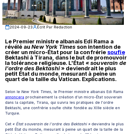
2024-09-23
Écrit Par
Redaction
Le Premier ministre albanais Edi Rama a 
révélé au 
New York Times
 son intention de 
créer un micro-État pour la confrérie 
soufie
Bektashi à Tirana, dans le but de promouvoir 
la tolérance religieuse. L'État 
«
souverain de 
l'ordre des Bektashi 
» deviendrait le plus 
petit État du monde, mesurant à peine un 
quart de la taille du Vatican. Explications.
Selon le
 New York Times
, le Premier ministre albanais Edi Rama 
annoncera
 prochainement la création d'un micro-État souverain 
dans la capitale, Tirana, qui suivra les pratiques de l'ordre 
Bektashi, une confrérie soufie chiite fondée au XIIIe siècle en 
Turquie. 
Cet 
« État souverain de l'ordre des Bektashi »
 deviendra le plus 
petit État du monde, mesurant à peine un quart de la taille de la 