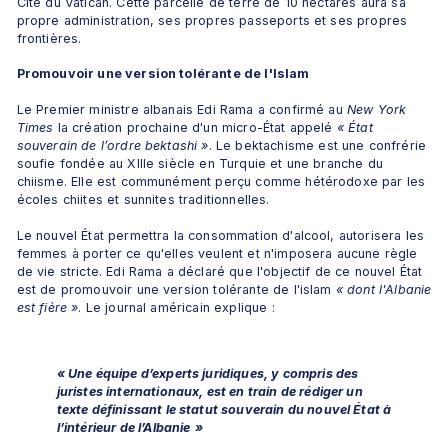
Cité du Vatican. Cette parcelle de terre de 10 hectares aura sa 
propre administration, ses propres passeports et ses propres 
frontières.
Promouvoir une version tolérante de l'Islam
Le Premier ministre albanais Edi Rama a confirmé au 
New York 
Times
 la création prochaine d'un micro-État appelé 
« État 
souverain de l’ordre bektashi
»
. Le bektachisme est une confrérie 
soufie fondée au XIIIe siècle en Turquie et une branche du 
chiisme. Elle est communément perçu comme hétérodoxe par les 
écoles chiites et sunnites traditionnelles. 
Le nouvel État permettra la consommation d'alcool, autorisera les 
femmes à porter ce qu'elles veulent et n'imposera aucune règle 
de vie stricte. Edi Rama a déclaré que l'objectif de ce nouvel État 
est de promouvoir une version tolérante de l'islam 
« dont l'Albanie 
est fière »
. Le journal américain explique :
« Une équipe d’experts juridiques, y compris des 
juristes internationaux, est en train de rédiger un 
texte définissant le statut souverain du nouvel État à 
l’intérieur de l’Albanie
»