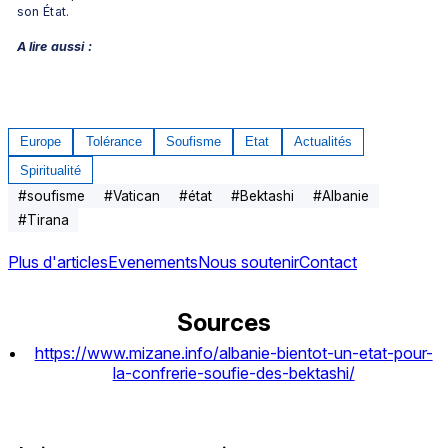
son État.
A lire aussi :
Europe
Tolérance
Soufisme
Etat
Actualités
Spiritualité
#
soufisme
#
Vatican
#
état
#
Bektashi
#
Albanie
#
Tirana
Plus d'articles
Evenements
Nous soutenir
Contact
Sources
https://www.mizane.info/albanie-bientot-un-etat-pour-
la-confrerie-soufie-des-bektashi/