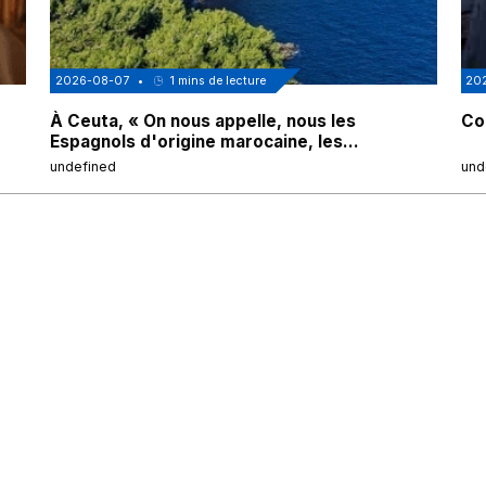
2026-08-07
•
1
mins de lecture
20
À Ceuta, « On nous appelle, nous les
Cor
Espagnols d'origine marocaine, les
"musulmans"»
undefined
und
Accueil
Société
Actualités
Nous Soutenir