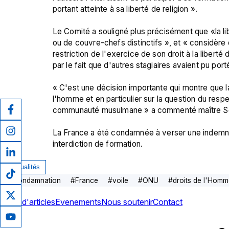
portant atteinte à sa liberté de religion ».

Le Comité a souligné plus précisément que «la li
ou de couvre-chefs distinctifs », et « considère do
restriction de l'exercice de son droit à la libert
par le fait que d'autres stagiaires avaient pu por
« C'est une décision importante qui montre que la
l'homme et en particulier sur la question du respec
communauté musulmane » a commenté maître Se
La France a été condamnée à verser une indemni
interdiction de formation.
Actualités
#
condamnation
#
France
#
voile
#
ONU
#
droits de l'Hom
Plus d'articles
Evenements
Nous soutenir
Contact