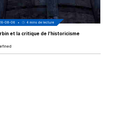
26-08-06
•
4
mins de lecture
2026-08-06
•
bin et la critique de l’historicisme
Au coeur de
sénégalais 
efined
undefined
1
/
6
❮
❯
Réseaux
Contact
contact@mizane.info
Facebook