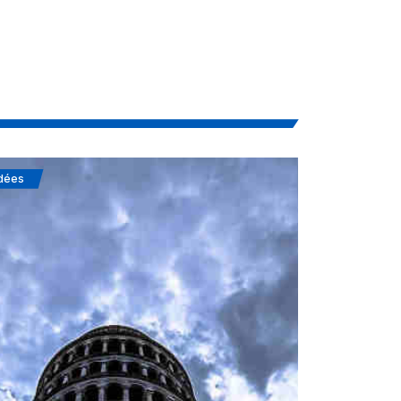
dées
Soufisme