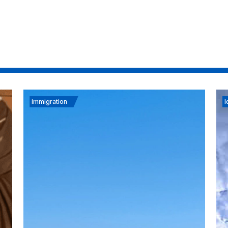
immigration
I