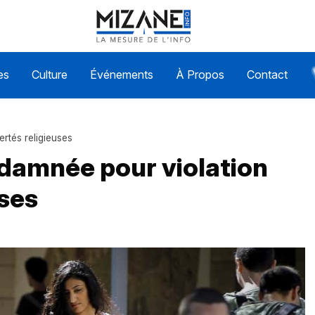
es
Culture
Événements
À Propos
Contact
ertés religieuses
ondamnée pour violation
uses