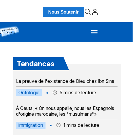
Nous Soutenir
Tendances
La preuve de l'existence de Dieu chez Ibn Sina
Ontologie
•
5
mins de lecture
À Ceuta, « On nous appelle, nous les Espagnols
d'origine marocaine, les "musulmans"»
immigration
•
1
mins de lecture