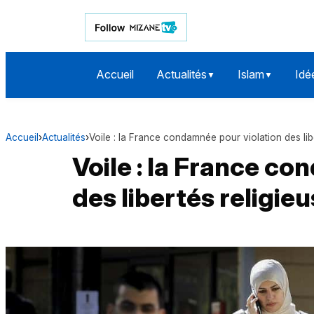
Accueil
Actualités
Islam
Idé
▼
▼
Accueil
›
Actualités
›
Voile : la France condamnée pour violation des lib
Voile : la France c
des libertés religie